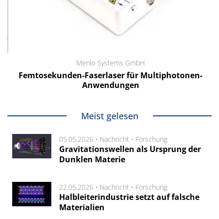
Menlo Systems GmbH
Femtosekunden-Faserlaser für Multiphotonen-
Anwendungen
Meist gelesen
05.05.2026 •
Nachricht
•
Forschung
Gravitationswellen als Ursprung der
Dunklen Materie
22.05.2026 •
Nachricht
•
Forschung
Halbleiterindustrie setzt auf falsche
Materialien