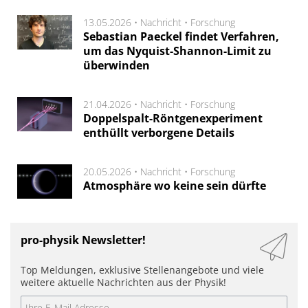
13.05.2026 •
Nachricht
•
Forschung
Sebastian Paeckel findet Verfahren,
um das Nyquist-Shannon-Limit zu
überwinden
21.04.2026 •
Nachricht
•
Forschung
Doppelspalt-Röntgenexperiment
enthüllt verborgene Details
20.05.2026 •
Nachricht
•
Forschung
Atmosphäre wo keine sein dürfte
pro-physik Newsletter!
Top Meldungen, exklusive Stellenangebote und viele
weitere aktuelle Nachrichten aus der Physik!