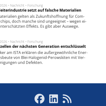
.2026 •
Nachricht
•
Forschung
eiterindustrie setzt auf falsche Materialien
te­ri­a­li­en gel­ten als Zu­kunfts­hoff­nung für Com­
r­chips, doch man­che sind un­ge­eig­net – we­gen ei­
n­ter­schätz­ten Ef­fekts. Es gibt aber Aus­we­ge.
.2026 •
Nachricht
•
Forschung
rzellen der nächsten Generation entschlüsselt
ker am ISTA er­klä­ren die außer­ge­wöhn­li­che Ener­
us­beu­te von Blei-Halo­ge­nid-Perows­ki­ten mit Ver­
­ni­gung­en und De­fek­ten.