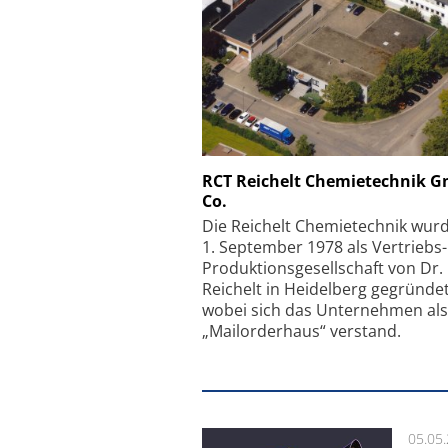
Schäfter + Kirchhoff
RCT Reichelt Chemietechnik 
Co.
Faserkoppler mit S
Feinfokussierungsmec
Die Reichelt Chemietechnik wur
1. September 1978 als Vertriebs
Produktionsgesellschaft von Dr.
Reichelt in Heidelberg gegründet
wobei sich das Unternehmen als
„Mailorderhaus“ verstand.
05.05