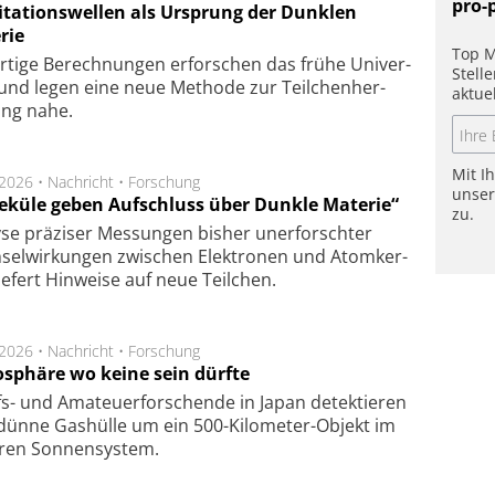
pro-
itationswellen als Ursprung der Dunklen
rie
Top M
rtige Be­rech­nung­en er­for­schen das frü­he Uni­ver­
Stell
nd legen eine neue Me­tho­de zur Teil­chen­her­
aktue
lung nahe.
Mit I
.2026 •
Nachricht
•
Forschung
unse
eküle geben Aufschluss über Dunkle Materie“
zu.
se prä­zi­ser Mes­sung­en bis­her un­er­for­schter
sel­wir­kung­en zwi­schen Elek­tro­nen und Atom­ker­
ie­fert Hin­wei­se auf neue Teil­chen.
.2026 •
Nachricht
•
Forschung
sphäre wo keine sein dürfte
s- und Ama­teuer­for­schen­de in Japan de­tek­tie­ren
dün­ne Gas­hül­le um ein 500-Kilo­meter-Objekt im
­ren Son­nen­sys­tem.