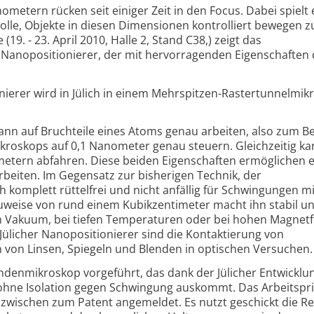
metern rücken seit einiger Zeit in den Focus. Dabei spielt 
lle, Objekte in diesen Dimensionen kontrolliert bewegen z
9. - 23. April 2010, Halle 2, Stand C38,) zeigt das
 Nanopositionierer, der mit hervorragenden Eigenschaften 
nierer wird in Jülich in einem Mehrspitzen-Rastertunnelmik
ann auf Bruchteile eines Atoms genau arbeiten, also zum Be
kroskops auf 0,1 Nanometer genau steuern. Gleichzeitig ka
metern abfahren. Diese beiden Eigenschaften ermöglichen e
rbeiten. Im Gegensatz zur bisherigen Technik, der
och komplett rüttelfrei und nicht anfällig für Schwingungen 
weise von rund einem Kubikzentimeter macht ihn stabil und
im Vakuum, bei tiefen Temperaturen oder bei hohen Magnetf
Jülicher Nanopositionierer sind die Kontaktierung von
 von Linsen, Spiegeln und Blenden in optischen Versuchen.
ndenmikroskop vorgeführt, das dank der Jülicher Entwicklu
 ohne Isolation gegen Schwingung auskommt. Das Arbeitspri
inzwischen zum Patent angemeldet. Es nutzt geschickt die R