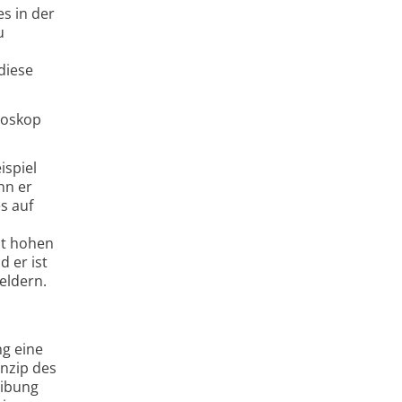
es in der
u
diese
roskop
ispiel
nn er
s auf
mit hohen
 er ist
eldern.
ng eine
nzip des
eibung