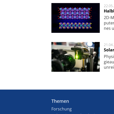
22.05
Halbl
2D-Ma
pu­te
nes u
21.04
Sola
Physi
gie­a
unrei
Themen
Forschung