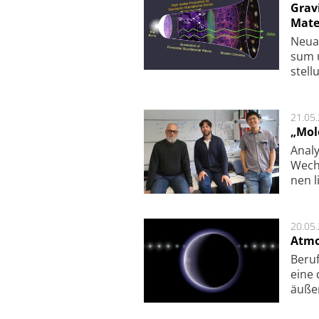
Grav
Mate
Neu­a
sum u
stel­
21.05
„Mol
Analy
Wech­
nen l
20.05
Atmo
Beruf
eine 
äu­ße