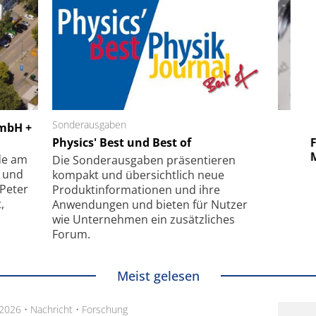
 GmbH
Sonderausgaben
SmarAct GmbH
GmbH +
uper-
Physics' Best und Best of
Elektronenmikroskopie auf
Fem
hanismus
kleinstem Raum
Mu
de am
Die Sonder­ausgaben präsentieren
- und
kompakt und übersichtlich neue
 Peter
Produkt­informationen und ihre
,
Anwendungen und bieten für Nutzer
wie Unternehmen ein zusätzliches
Forum.
Meist gelesen
.2026 •
Nachricht
•
Forschung