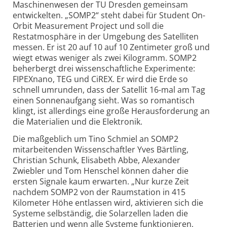
Maschinen­wesen der TU Dresden gemeinsam
entwickelten. „SOMP2“ steht dabei für Student On-
Orbit Measurement Project und soll die
Restatmosphäre in der Umgebung des Satelliten
messen. Er ist 20 auf 10 auf 10 Zentimeter groß und
wiegt etwas weniger als zwei Kilogramm. SOMP2
beherbergt drei wissenschaftliche Experimente:
FIPEXnano, TEG und CiREX. Er wird die Erde so
schnell umrunden, dass der Satellit 16-mal am Tag
einen Sonnen­aufgang sieht. Was so romantisch
klingt, ist allerdings eine große Herausforderung an
die Materialien und die Elektronik.
Die maßgeblich um Tino Schmiel an SOMP2
mitarbeitenden Wissenschaftler Yves Bärtling,
Christian Schunk, Elisabeth Abbe, Alexander
Zwiebler und Tom Henschel können daher die
ersten Signale kaum erwarten. „Nur kurze Zeit
nachdem SOMP2 von der Raumstation in 415
Kilometer Höhe entlassen wird, aktivieren sich die
Systeme selbständig, die Solarzellen laden die
Batterien und wenn alle Systeme funktionieren,