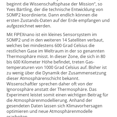
beginnt die Wissenschafts­phase der Mission“, so
Yves Bärtling, der die technische Entwicklung von
SOMP2 koordinierte. Dann endlich können die
ersten Zustands-
Daten auf der Erde empfangen und
aufgezeichnet werden.
Mit FIPEXnano ist ein kleines Sensorsystem im
SOMP2 und in den weiteren 14 Satelliten verbaut,
welches bei mindestens 600 Grad Celsius die
restlichen Gase im Weltraum in der so genannten
Thermosphäre misst. In dieser Zone, die sich in 80
bis 600 Kilometer Höhe befindet, treten Gas­
temperaturen von 1000 Grad Celsius auf. Bisher ist
zu wenig über die Dynamik der Zusammen­setzung
dieser Atmosphären­schicht bekannt.
Wissenschaftler sprechen daher oft von der
Ignorosphäre anstatt der Thermosphäre. Das
Experiment leistet somit einen wichtigen Beitrag für
die Atmosphären­modellierung. Anhand der
gesendeten Daten lassen sich Klima­vorhersagen
optimieren und neue Atmosphären­modelle
erarbeiten.