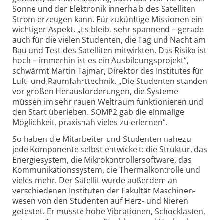
Sonne und der Elektronik innerhalb des Satelliten
Strom erzeugen kann. Für zukünftige Missionen ein
wichtiger Aspekt. „Es bleibt sehr spannend – gerade
auch für die vielen Studenten, die Tag und Nacht am
Bau und Test des Satelliten mitwirkten. Das Risiko ist
hoch – immerhin ist es ein Ausbildungsprojekt“,
schwärmt Martin Tajmar, Direktor des Institutes für
Luft- und Raumfahrttechnik. „Die Studenten standen
vor großen Heraus­forderungen, die Systeme
müssen im sehr rauen Weltraum funktionieren und
den Start überleben. SOMP2 gab die einmalige
Möglichkeit, praxisnah vieles zu erlernen“.
So haben die Mitarbeiter und Studenten nahezu
jede Komponente selbst entwickelt: die Struktur, das
Energie­system, die Mikro­kontroller­software, das
Kommunikations­system, die Thermal­kontrolle und
vieles mehr. Der Satellit wurde außerdem an
verschiedenen Instituten der Fakultät Maschinen­
wesen von den Studenten auf Herz- und Nieren
getestet. Er musste hohe Vibrationen, Schocklasten,