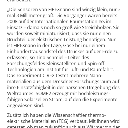
„Die Sensoren von FIPEXnano sind winzig klein, nur 3
mal 3 Millimeter groß. Die Vorgänger waren bereits
2008 auf der Internationalen Raumstation ISS im
Einsatz – damals noch so groß wie Streichhölzer. Sie
wurden soweit miniaturisiert, dass sie nur einen
Bruchteil der elektrischen Leistung benötigen. Nun
ist FIPEXnano in der Lage, Gase bei nur einem
Einhundert­tausendstel des Druckes auf der Erde zu
erfassen“, so Tino Schmiel – Leiter des
Forschungsfeldes Klein­satelliten und Spin-off
Technologien am Institut für Luft- und Raumfahrt.
Das Experiment CiREX testet mehrere Nano­
materialien aus dem Dresdner Forschungs­raum auf
ihre Einsatzfähigkeit in der harschen Umgebung des
Weltraumes. SOMP2 erzeugt mit hochleistungs­
fähigen Solarzellen Strom, auf den die Experimente
angewiesen sind.
Zusätzlich haben die Wissenschaftler thermo­
elektrische Materialien (TEG) verbaut. Mit ihnen wird
getestet, ob man zukünftig auch aus Wärme von der