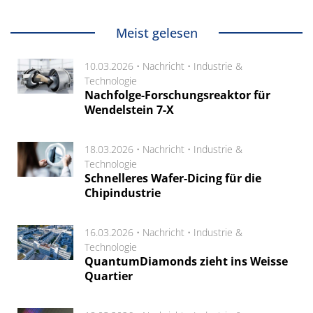
Meist gelesen
10.03.2026 •
Nachricht
•
Industrie &
Technologie
Nachfolge-Forschungsreaktor für
Wendelstein 7-X
18.03.2026 •
Nachricht
•
Industrie &
Technologie
Schnelleres Wafer-Dicing für die
Chipindustrie
16.03.2026 •
Nachricht
•
Industrie &
Technologie
QuantumDiamonds zieht ins Weisse
Quartier