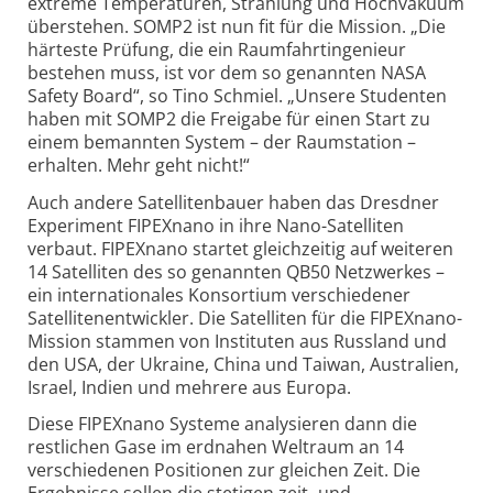
extreme Temperaturen, Strahlung und Hoch­vakuum
überstehen. SOMP2 ist nun fit für die Mission. „Die
härteste Prüfung, die ein Raumfahrt­ingenieur
bestehen muss, ist vor dem so genannten NASA
Safety Board“, so Tino Schmiel. „Unsere Studenten
haben mit SOMP2 die Freigabe für einen Start zu
einem bemannten System – der Raumstation –
erhalten. Mehr geht nicht!“
Auch andere Satellitenbauer haben das Dresdner
Experiment FIPEXnano in ihre Nano-
Satelliten
verbaut. FIPEXnano startet gleichzeitig auf weiteren
14 Satelliten des so genannten QB50 Netzwerkes –
ein internationales Konsortium verschiedener
Satelliten­entwickler. Die Satelliten für die FIPEXnano-
Mission stammen von Instituten aus Russland und
den USA, der Ukraine, China und Taiwan, Australien,
Israel, Indien und mehrere aus Europa.
Diese FIPEXnano Systeme analysieren dann die
restlichen Gase im erdnahen Weltraum an 14
verschiedenen Positionen zur gleichen Zeit. Die