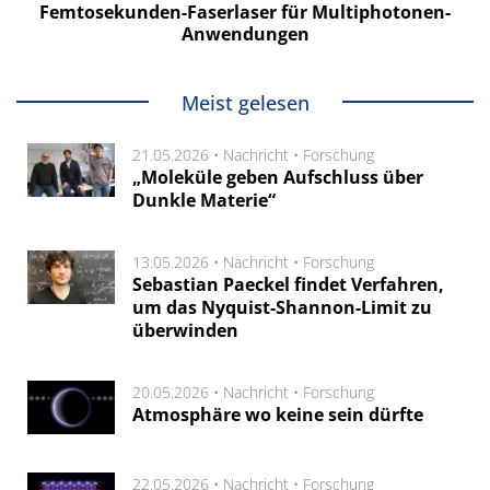
Femtosekunden-Faserlaser für Multiphotonen-
Anwendungen
Meist gelesen
21.05.2026 •
Nachricht
•
Forschung
„Moleküle geben Aufschluss über
Dunkle Materie“
13.05.2026 •
Nachricht
•
Forschung
Sebastian Paeckel findet Verfahren,
um das Nyquist-Shannon-Limit zu
überwinden
20.05.2026 •
Nachricht
•
Forschung
Atmosphäre wo keine sein dürfte
22.05.2026 •
Nachricht
•
Forschung