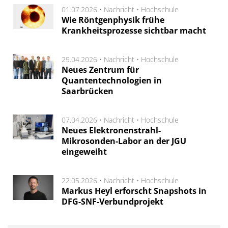
01.07.2026 •
Nachricht
•
Hochschule
Wie Röntgenphysik frühe
Krankheitsprozesse sichtbar macht
29.04.2026 •
Nachricht
•
Hochschule
Neues Zentrum für
Quantentechnologien in
Saarbrücken
07.04.2026 •
Nachricht
•
Hochschule
Neues Elektronenstrahl-
Mikrosonden-Labor an der JGU
eingeweiht
22.05.2026 •
Nachricht
•
Hochschule
Markus Heyl erforscht Snapshots in
DFG-SNF-Verbundprojekt