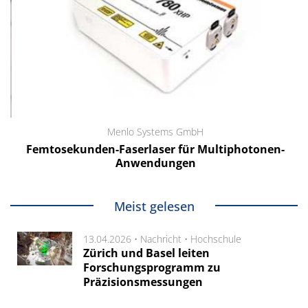
Menlo Systems GmbH
Femtosekunden-Faserlaser für Multiphotonen-
Anwendungen
Meist gelesen
13.04.2026 •
Nachricht
•
Hochschule
Zürich und Basel leiten
Forschungsprogramm zu
Präzisionsmessungen