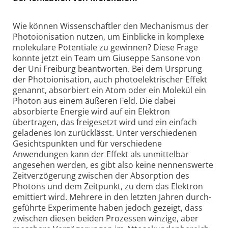
Wie können Wissenschaftler den Mechanismus der
Photo­ionisation nutzen, um Einblicke in komplexe
molekulare Potentiale zu gewinnen? Diese Frage
konnte jetzt ein Team um Giuseppe Sansone von
der Uni Freiburg beantworten. Bei dem Ursprung
der Photo­ionisation, auch photo­elektrischer Effekt
genannt, absorbiert ein Atom oder ein Molekül ein
Photon aus einem äußeren Feld. Die dabei
absorbierte Energie wird auf ein Elektron
übertragen, das freigesetzt wird und ein einfach
geladenes Ion zurücklässt. Unter verschiedenen
Gesichts­punkten und für verschiedene
Anwendungen kann der Effekt als unmittelbar
angesehen werden, es gibt also keine nennens­werte
Zeit­ver­zögerung zwischen der Absorption des
Photons und dem Zeitpunkt, zu dem das Elektron
emittiert wird. Mehrere in den letzten Jahren durch­
ge­führte Experi­mente haben jedoch gezeigt, dass
zwischen diesen beiden Prozessen winzige, aber