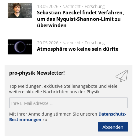
13.05.2026 •
Nachricht
•
Forschung
Sebastian Paeckel findet Verfahren,
um das Nyquist-Shannon-Limit zu
überwinden
20.05.2026 •
Nachricht
•
Forschung
Atmosphäre wo keine sein dürfte
pro-physik Newsletter!
Top Meldungen, exklusive Stellenangebote und viele
weitere aktuelle Nachrichten aus der Physik!
Mit Ihrer Anmeldung stimmen Sie unseren
Datenschutz-
Bestimmungen
zu.
Absenden