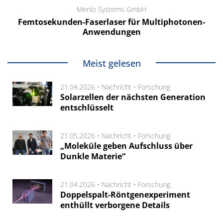
Menlo Systems GmbH
Femtosekunden-Faserlaser für Multiphotonen-
Anwendungen
Meist gelesen
21.04.2026 •
Nachricht
•
Forschung
Solarzellen der nächsten Generation
entschlüsselt
21.05.2026 •
Nachricht
•
Forschung
„Moleküle geben Aufschluss über
Dunkle Materie“
21.04.2026 •
Nachricht
•
Forschung
Doppelspalt-Röntgenexperiment
enthüllt verborgene Details