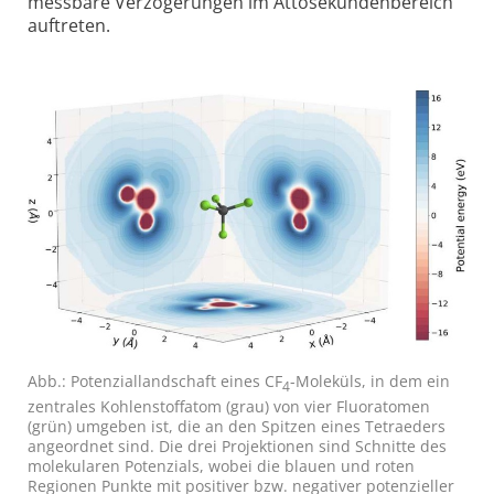
messbare Verzöge­rungen im Atto­sekunden­bereich
auftreten.
Abb.: Potenzial­land­schaft eines CF
-Moleküls, in dem ein
4
zentrales Kohlen­stoff­atom (grau) von vier Fluor­atomen
(grün) umgeben ist, die an den Spitzen eines Tetra­eders
ange­ordnet sind. Die drei Pro­jek­tionen sind Schnitte des
mole­ku­laren Poten­zials, wobei die blauen und roten
Regionen Punkte mit posi­tiver bzw. nega­tiver poten­zieller