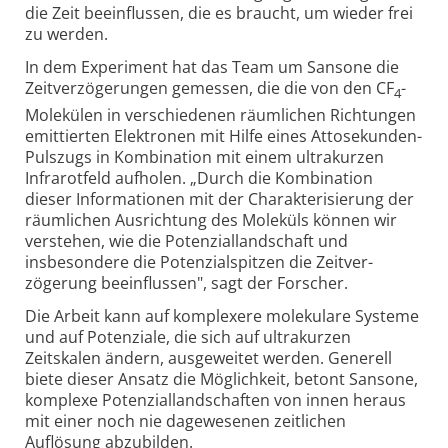
die Zeit beein­flussen, die es braucht, um wieder frei
zu werden.
In dem Experiment hat das Team um Sansone die
Zeit­ver­zöge­rungen gemessen, die die von den CF
-
4
Molekülen in verschiedenen räumlichen Richtungen
emit­tierten Elektronen mit Hilfe eines Atto­sekunden-
Pulszugs in Kombi­nation mit einem ultrakurzen
Infrarotfeld aufholen. „Durch die Kombination
dieser Infor­ma­tionen mit der Charakte­ri­sierung der
räum­lichen Ausrichtung des Moleküls können wir
verstehen, wie die Potenzial­land­schaft und
insbesondere die Potenzial­spitzen die Zeit­ver­
zögerung beein­flussen", sagt der Forscher.
Die Arbeit kann auf komplexere molekulare Systeme
und auf Potenziale, die sich auf ultra­kurzen
Zeitskalen ändern, ausgeweitet werden. Generell
biete dieser Ansatz die Möglichkeit, betont Sansone,
komplexe Potenzial­land­schaften von innen heraus
mit einer noch nie dagewesenen zeitlichen
Auflösung abzubilden.