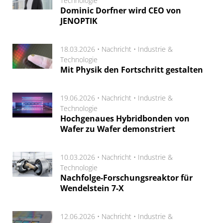
Technologie
Dominic Dorfner wird CEO von
JENOPTIK
18.03.2026 •
Nachricht
•
Industrie &
Technologie
Mit Physik den Fortschritt gestalten
19.06.2026 •
Nachricht
•
Industrie &
Technologie
Hochgenaues Hybridbonden von
Wafer zu Wafer demonstriert
10.03.2026 •
Nachricht
•
Industrie &
Technologie
Nachfolge-Forschungsreaktor für
Wendelstein 7-X
12.06.2026 •
Nachricht
•
Industrie &