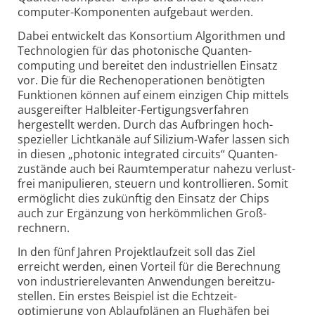
computer-Kompo­nenten aufgebaut werden.
Dabei entwickelt das Konsortium Algorithmen und
Technologien für das photonische Quanten­
computing und bereitet den industriellen Einsatz
vor. Die für die Rechen­operationen benötigten
Funktionen können auf einem einzigen Chip mittels
ausgereifter Halbleiter-Fertigungs­verfahren
hergestellt werden. Durch das Aufbringen hoch­
spezieller Lichtkanäle auf Silizium-Wafer lassen sich
in diesen „photonic integrated circuits“ Quanten­
zustände auch bei Raum­temperatur nahezu verlust­
frei manipu­lieren, steuern und kontrol­lieren. Somit
ermöglicht dies zukünftig den Einsatz der Chips
auch zur Ergänzung von herkömm­lichen Groß­
rechnern.
In den fünf Jahren Projektlaufzeit soll das Ziel
erreicht werden, einen Vorteil für die Berechnung
von industrie­relevanten Anwendungen bereit­zu­
stellen. Ein erstes Beispiel ist die Echtzeit­
optimierung von Ablauf­plänen an Flughäfen bei