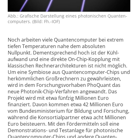
Abb.: Grafische Dar­stel­lung eines photo­nischen Quanten­
computers. (Bild: Fh.-IOF)
Noch arbeiten viele Quanten­computer bei extrem
tiefen Temperaturen nahe dem absoluten
Nullpunkt. Dem­entsprechend hoch ist der Kühl­
aufwand und eine direkte On-Chip-Kopplung mit
klassischen Rechner­archi­tek­turen ist nicht möglich.
Um eine Symbiose aus Quanten­computer-Chips und
herkömm­lichen Großrechnern zu gewähr­leisten,
wird in dem Forschungs­vorhaben PhoQuant das
neue Photonik-Chip-Verfahren angewandt. Das
Projekt wird mit etwa fünfzig Millionen Euro
finanziert. Davon kommen etwa 42 Millionen Euro
vom Bundes­ministerium für Bildung und Forschung,
während die Konsortial­partner etwa acht Millionen
Euro beisteuern. Mit den Förder­mitteln soll eine
Demon­stra­tions- und Testanlage für photonische
Quanten­computer-Chips und andere Quanten­