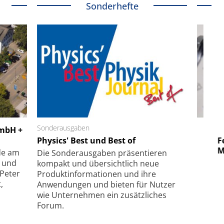
Sonderhefte
 GmbH
Sonderausgaben
SmarAct GmbH
GmbH +
uper-
Physics' Best und Best of
Elektronenmikroskopie auf
Fem
hanismus
kleinstem Raum
Mu
de am
Die Sonder­ausgaben präsentieren
- und
kompakt und übersichtlich neue
 Peter
Produkt­informationen und ihre
,
Anwendungen und bieten für Nutzer
wie Unternehmen ein zusätzliches
Forum.