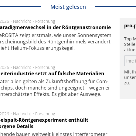
Meist gelesen
.2026 •
Nachricht
•
Forschung
pro-
Paradigmenwechsel in der Röntgenastronomie
ROSITA zeigt erst­mals, wie unser Son­nen­sys­tem
Top M
r­schei­nungs­bild des Rönt­gen­him­mels ver­än­dert
Stell
ieht Helium-Fokus­sie­rungs­ke­gel.
aktue
.2026 •
Nachricht
•
Forschung
Mit I
eiterindustrie setzt auf falsche Materialien
unse
te­ri­a­li­en gel­ten als Zu­kunfts­hoff­nung für Com­
zu.
r­chips, doch man­che sind un­ge­eig­net – we­gen ei­
n­ter­schätz­ten Ef­fekts. Es gibt aber Aus­we­ge.
.2026 •
Nachricht
•
Forschung
elspalt-Röntgenexperiment enthüllt
orgene Details
hen­de bau­en welt­weit kleins­tes In­ter­fe­ro­me­ter