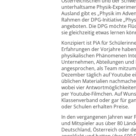
Österreichischen und der Schwei
unterhaltsame Physik-Experime
Ausland gibt es „Physik im Adve
Rahmen der DPG-Initiative „Phys
angeboten. Die DPG möchte Flüc
sie gleichzeitig etwas lernen kön
Konzipiert ist PiA für Schülerin
Erfahrungen der Vorjahre haben 
physikalischen Phänomenen Inte
Unternehmen, Abteilungen und F
angesprochen, als Team mitzuma
Dezember täglich auf Youtube ei
üblichen Materialien nachmache
wobei vier Antwort­möglichkeite
per Youtube-Filmchen. Auf Wunsc
Klassen­verband oder gar für ga
oder Schulen erhalten Preise.
In den vergangenen Jahren war Pi
und Mitspieler aus über 80 Länd
Deutschland, Österreich oder de
angeklickt und hatten über 600 