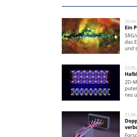
20.04
Ein 
SRG/e
das E
und s
22.05
Halbl
2D-Ma
pu­te
nes u
21.04
Dopp
verb
For­sc