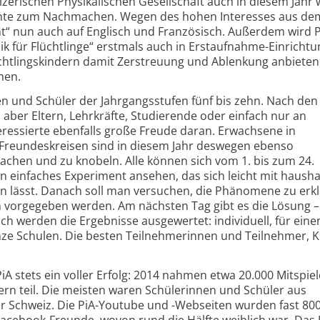
zerischen Physikalischen Gesellschaft auch in diesem Jahr 
nte zum Nachmachen. Wegen des hohen Interesses aus de
nt“ nun auch auf Englisch und Französisch. Außerdem wird 
ik für Flüchtlinge“ erstmals auch in Erstaufnahme-Einricht
htlings­kindern damit Zerstreuung und Ablenkung anbieten,
nen.
nen und Schüler der Jahrgangs­stufen fünf bis zehn. Nach den
aber Eltern, Lehrkräfte, Studierende oder einfach nur an
ressierte ebenfalls große Freude daran. Erwachsene in
reundes­kreisen sind in diesem Jahr deswegen ebenso
chen und zu knobeln. Alle können sich vom 1. bis zum 24.
n einfaches Experiment ansehen, das sich leicht mit hausha
n lässt. Danach soll man versuchen, die Phänomene zu erkl
n vorgegeben werden. Am nächsten Tag gibt es die Lösung –
h werden die Ergebnisse ausgewertet: individuell, für eine
nze Schulen. Die besten Teilnehmerinnen und Teilnehmer, K
A stets ein voller Erfolg: 2014 nahmen etwa 20.000 Mitspie
ern teil. Die meisten waren Schülerinnen und Schüler aus
r Schweiz. Die PiA-Youtube und -Webseiten wurden fast 80
Facebook-Freunde, wovon rund die Hälfte weiblich war. Das 