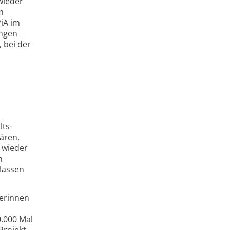
wieder
m
PiA im
ungen
 bei der
lts­
ären,
 wieder
n
lassen
lerinnen
0.000 Mal
Projekt