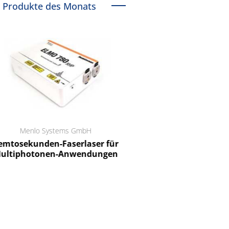
Produkte des Monats
Menlo Systems GmbH
RCT Reichelt Chemietechnik
tosekunden-Faserlaser für
Ein Unternehmen für I
ltiphotonen-Anwendungen