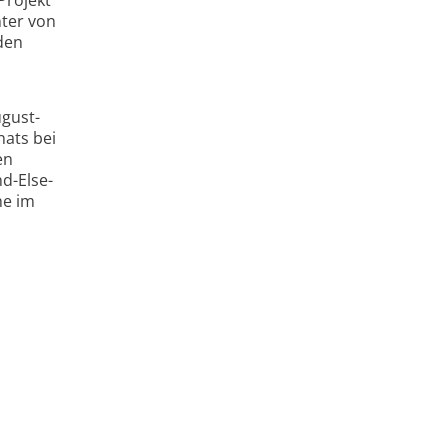
nter von
den
ugust-
nats bei
en
d-Else-
he im