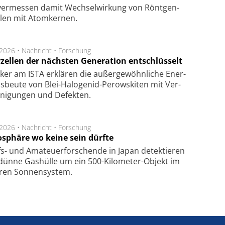
er­mes­sen da­mit Wech­sel­wir­kung von Rönt­gen­
­len mit Atom­ker­nen.
.2026 •
Nachricht
•
Forschung
rzellen der nächsten Generation entschlüsselt
ker am ISTA er­klä­ren die außer­ge­wöhn­li­che Ener­
us­beu­te von Blei-Halo­ge­nid-Perows­ki­ten mit Ver­
­ni­gung­en und De­fek­ten.
.2026 •
Nachricht
•
Forschung
sphäre wo keine sein dürfte
s- und Ama­teuer­for­schen­de in Japan de­tek­tie­ren
dün­ne Gas­hül­le um ein 500-Kilo­meter-Objekt im
­ren Son­nen­sys­tem.