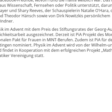
us Wissenschaft, Fernsehen oder Politik unterstützt, daru
yer und Shary Reeves, der Schauspielerin Natalie O'Hara, 
und Theodor Hänsch sowie von Dirk Nowitzkis persönlichem
windner.
k im Advent mit dem Preis des Stiftungsrates der Georg-A
ichkeitsarbeit ausgezeichnet. Derzeit ist PiA Projekt des Mo
alen Pakt für Frauen in MINT-Berufen. Zudem ist PiA für d
tingen nominiert. Physik im Advent wird von der Wilhelm-un
d findet in Kooperation mit dem erfolgreichen Projekt „Mat
iker Vereinigung statt.