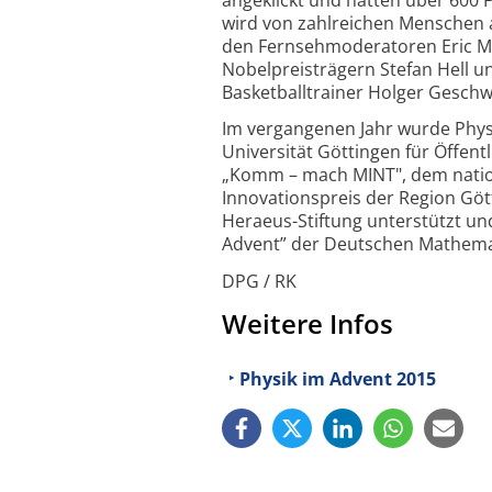
wird von zahlreichen Menschen a
den Fernseh­moderatoren Eric Ma
Nobelpreis­trägern Stefan Hell 
Basketball­trainer Holger Gesch
Im vergangenen Jahr wurde Physi
Universität Göttingen für Öffentl
„Komm – mach MINT", dem nation
Innovationspreis der Region Göt
Heraeus-Stiftung unterstützt un
Advent” der Deutschen Mathemat
DPG / RK
Weitere Infos
Physik im Advent 2015