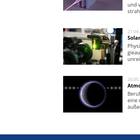
und v
strah
21.04
Sola
Physi
gie­a
unrei
20.05
Atmo
Beruf
eine 
äu­ße