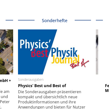
Sonderhefte
 GmbH
Sonderausgaben
SmarAct GmbH
GmbH +
uper-
Physics' Best und Best of
Elektronenmikroskopie auf
Fem
hanismus
kleinstem Raum
Mu
de am
Die Sonder­ausgaben präsentieren
- und
kompakt und übersichtlich neue
 Peter
Produkt­informationen und ihre
,
Anwendungen und bieten für Nutzer