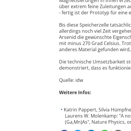
Magnetisierungen in ihnen erze
über extrem feine Zuleitungen a
- fertig ist der Prototyp für ein
Bis diese Speicherzelle tatsäch
allerdings noch viel Zeit vergeh
Arsenid die gewünschte Eigensch
mit minus 270 Grad Celsius. Trot
anderes Material gefunden wird,
Die technische Umsetzbarkeit ste
demonstriert, dass es funktionier
Quelle: idw
Weitere Infos:
Katrin Pappert, Silvia Hümpfn
Laurens W. Molenkamp: "A non
(Ga,Mn)As", Nature Physics, on