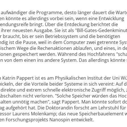
 aufwändiger die Programme, desto länger dauert die Wart
 könnte es allerdings vorbei sein, wenn eine Entwicklung
ndungsreife bringt. Über die Entdeckung berichtet die
n ihrer neuesten Ausgabe. Sie ist als "Bill-Gates-Gedenkminu
er braucht, bis er sein Betriebssystem und die benötigten
ig ist die Pause, weil in dem Computer zwei getrennte Sy
ktrischem Wege die Rechenaktionen ablaufen, und eines, in d
tionen gespeichert werden. Während des Hochfahrens "scha
n von dem einen ins andere System. Das allerdings könnte 
Katrin Pappert ist es am Physikalischen Institut der Uni W
keln, der die Vorteile beider Systeme in sich vereint: Auf d
 direkte und extrem schnelle elektronische Zugriff möglich,
bschalten nicht verloren. "Solche Speicher würden das Ho
lten unnötig machen", sagt Pappert. Man könnte sofort do
g aufgehört hat. Die Doktorandin forscht am Lehrstuhl für
Professor Laurens Molenkamp; das neue Speicherbauelement
n Forschungsprojekts Nanospin entwickelt.