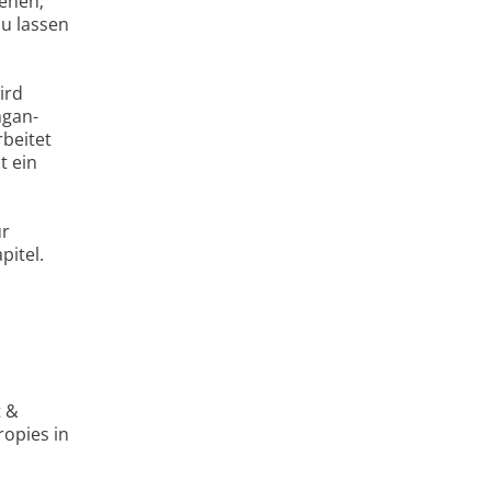
gehen;
zu lassen
ird
ngan-
rbeitet
t ein
ur
pitel.
t &
ropies in