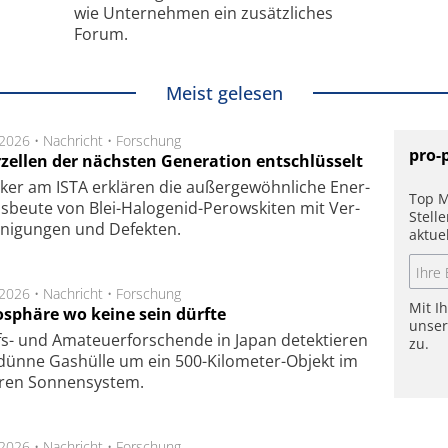
wie Unternehmen ein zusätzliches
Forum.
Meist gelesen
.2026 •
Nachricht
•
Forschung
pro-
rzellen der nächsten Generation entschlüsselt
ker am ISTA er­klä­ren die außer­ge­wöhn­li­che Ener­
Top M
us­beu­te von Blei-Halo­ge­nid-Perows­ki­ten mit Ver­
Stell
­ni­gung­en und De­fek­ten.
aktue
.2026 •
Nachricht
•
Forschung
Mit I
sphäre wo keine sein dürfte
unse
s- und Ama­teuer­for­schen­de in Japan de­tek­tie­ren
zu.
dün­ne Gas­hül­le um ein 500-Kilo­meter-Objekt im
­ren Son­nen­sys­tem.
.2026 •
Nachricht
•
Forschung