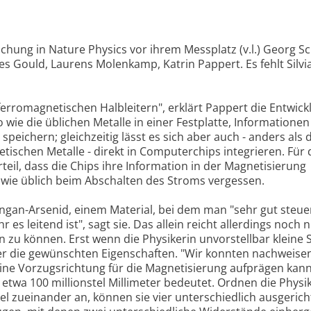
ichung in Nature Physics vor ihrem Messplatz (v.l.) Georg S
es Gould, Laurens Molenkamp, Katrin Pappert. Es fehlt Silvi
erromagnetischen Halbleitern", erklärt Pappert die Entwick
so wie die üblichen Metalle in einer Festplatte, Informatione
peichern; gleichzeitig lässt es sich aber auch - anders als 
chen Metalle - direkt in Computerchips integrieren. Für 
rteil, dass die Chips ihre Information in der Magnetisierung
 wie üblich beim Abschalten des Stroms vergessen.
ngan-Arsenid, einem Material, bei dem man "sehr gut steue
es leitend ist", sagt sie. Das allein reicht allerdings noch n
 zu können. Erst wenn die Physikerin unvorstellbar kleine S
 er die gewünschten Eigenschaften. "Wir konnten nachweise
ne Vorzugsrichtung für die Magnetisierung aufprägen kann
etwa 100 millionstel Millimeter bedeutet. Ordnen die Physi
el zueinander an, können sie vier unterschiedlich ausgerich