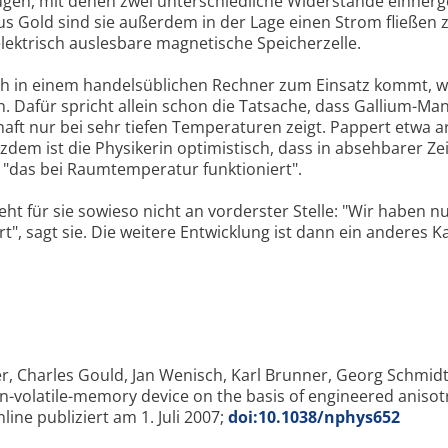
ugen, mit denen zwei unterschiedliche Widerstände einher
us Gold sind sie außerdem in der Lage einen Strom fließen 
e elektrisch auslesbare magnetische Speicherzelle.
lich in einem handelsüblichen Rechner zum Einsatz kommt, w
en. Dafür spricht allein schon die Tatsache, dass Gallium-Ma
aft nur bei sehr tiefen Temperaturen zeigt. Pappert etwa a
zdem ist die Physikerin optimistisch, dass in absehbarer Zei
 "das bei Raumtemperatur funktioniert".
ht für sie sowieso nicht an vorderster Stelle: "Wir haben n
t", sagt sie. Die weitere Entwicklung ist dann ein anderes Ka
er, Charles Gould, Jan Wenisch, Karl Brunner, Georg Schmid
-volatile-memory device on the basis of engineered anisot
line publiziert am 1. Juli 2007;
doi:10.1038/nphys652