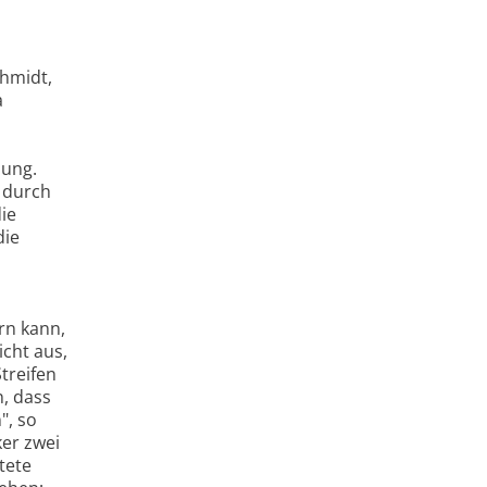
chmidt,
a
lung.
n durch
die
die
rn kann,
icht aus,
treifen
n, dass
", so
ker zwei
tete