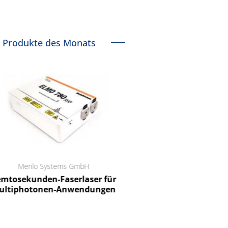
Produkte des Monats
Menlo Systems GmbH
RCT Reichelt Chemietechnik
tosekunden-Faserlaser für
Ein Unternehmen für I
ltiphotonen-Anwendungen