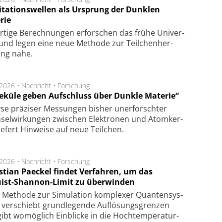
itationswellen als Ursprung der Dunklen
rie
rtige Be­rech­nung­en er­for­schen das frü­he Uni­ver­
nd legen eine neue Me­tho­de zur Teil­chen­her­
lung nahe.
.2026 •
Nachricht
•
Forschung
eküle geben Aufschluss über Dunkle Materie“
se prä­zi­ser Mes­sung­en bis­her un­er­for­schter
sel­wir­kung­en zwi­schen Elek­tro­nen und Atom­ker­
ie­fert Hin­wei­se auf neue Teil­chen.
.2026 •
Nachricht
•
Forschung
stian Paeckel findet Verfahren, um das
ist-Shannon-Limit zu überwinden
Methode zur Simu­la­tion kom­ple­xer Quan­ten­sys­
 ver­schiebt grund­le­gen­de Auf­lösungs­gren­zen
ibt wo­mög­lich Ein­blicke in die Hoch­tempe­ra­tur­