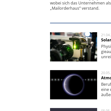
wobei sich das Unternehmen als
„Mailorderhaus“ verstand.
21.04
Sola
Physi
gie­a
unrei
20.05
Atmo
Beruf
eine 
äu­ße
05.05