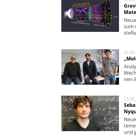
Grav
Mate
Neu­a
sum u
stel­
21.05
„Mol
Analy
Wech­
nen l
13.05
Seba
Nyqu
Neue 
te­me
und g