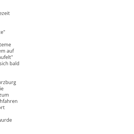
ezeit
te"
steme
em auf
ufelt"
sich bald
ürzburg
ie
 zum
chfahren
rt
 wurde