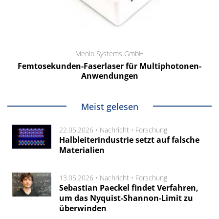
Menlo Systems GmbH
Femtosekunden-Faserlaser für Multiphotonen-
Anwendungen
Meist gelesen
22.05.2026 •
Nachricht
•
Forschung
Halbleiterindustrie setzt auf falsche
Materialien
13.05.2026 •
Nachricht
•
Forschung
Sebastian Paeckel findet Verfahren,
um das Nyquist-Shannon-Limit zu
überwinden