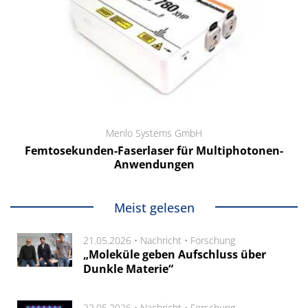
Menlo Systems GmbH
Femtosekunden-Faserlaser für Multiphotonen-
Anwendungen
Meist gelesen
21.05.2026 •
Nachricht
•
Forschung
„Moleküle geben Aufschluss über
Dunkle Materie“
22.05.2026 •
Nachricht
•
Forschung