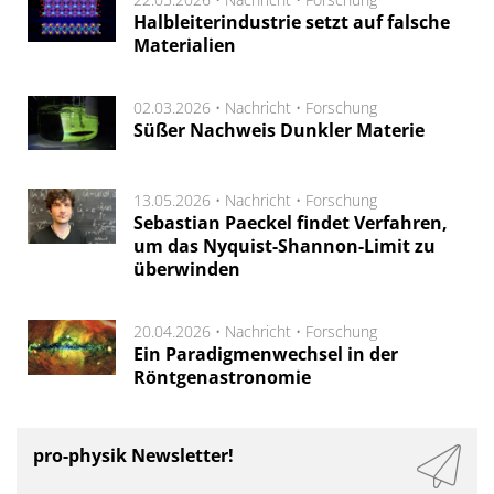
Halbleiterindustrie setzt auf falsche
Materialien
02.03.2026 •
Nachricht
•
Forschung
Süßer Nachweis Dunkler Materie
13.05.2026 •
Nachricht
•
Forschung
Sebastian Paeckel findet Verfahren,
um das Nyquist-Shannon-Limit zu
überwinden
20.04.2026 •
Nachricht
•
Forschung
Ein Paradigmenwechsel in der
Röntgenastronomie
pro-physik Newsletter!