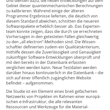
und dienten dazu, die neuen Entwick­lungen auf dem
Gebiet dieser quanten­mechanischen Berechnungen
zu kalibrieren. Während einige der älteren
Programme Ergebnisse lieferten, die deutlich von
diesem Standard abwichen, schnitten die neueren
Software­pakete erheblich besser ab. Das Experten­
team konnte zeigen, dass die durch sie errechneten
Vorher­sagen in den getesteten Fällen gleich­wertig
zu den „all electron“-
Methoden sind. Die Wissen­
schaftler definierten zudem ein Qualitäts­kriterium,
mithilfe dessen die Zuver­lässigkeit und Genauig­keit
zukünftiger Software-
Entwicklungen über­prüft und
mit den bereits in der Daten­bank erfassten
verglichen werden kann. Neue Test­daten werden
darüber hinaus kontinu­ierlich in die Daten­bank – die
sich auf einer öffent­lich zugäng­lichen Website
befindet – aufge­nommen.
Die Studie ist ein Element eines breit gefächerten
Netz­werks von Projekten im Rahmen einer europä­
ischen e-Infra­struktur, die alle relevanten
Ressourcen und Werkzeuge für die Material­