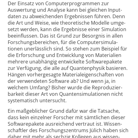
Der Einsatz von Computerprogrammen zur
Auswertung und Analyse kann bei gleichen Input­
daten zu abwei­chenden Ergeb­nissen führen. Denn
die Art und Weise, wie theo­retische Modelle umge­
setzt werden, kann die Ergeb­nisse einer Simu­lation
beein­flussen. Das ist Grund zur Besorgnis in allen
Forschungs­bereichen, für die Computer­simula­
tionen uner­lässlich sind. So stehen zum Beispiel für
die Erfor­schung und Entwick­lung von Materi­alien
mehrere unab­hängig entwickelte Software­pakete
zur Verfügung, die alle auf Quanten­physik basieren.
Hängen vorher­gesagte Material­eigen­schaften von
der verwen­deten Software ab? Und wenn ja, in
welchem Umfang? Bisher wurde die Repro­duzier­
barkeit dieser Art von Quanten­simula­tionen nicht
syste­matisch unter­sucht.
Ein maßgeblicher Grund dafür war die Tatsache,
dass kein einzelner Forscher mit sämtlichen dieser
Software­pakete aus­reichend vertraut ist. Wissen­
schaftler des Forschungs­zentrums Jülich haben sich
daher mit mehr als sechzig Kollegen aus wissen­