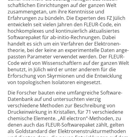
schaftlichen Einrich­tungen auf der ganzen Welt
zusammen­getan, um ihre Kenntnisse und
Erfahrungen zu bündeln. Die Experten des FZ Jülich
entwickeln seit vielen Jahren den FLEUR-
Code, ein
hoch­komplexes und kontinu­ierlich aktuali­siertes
Software­paket für ab-initio-
Rechnungen. Dabei
handelt es sich um ein Verfahren der Elektronen­
theorie, bei der keine an experi­mentelle Daten ange­
passten Para­meter verwendet werden. Der FLEUR-
Code wird von Wissen­schaftlern auf der ganzen Welt
benutzt, in Jülich wird er unter anderem für die
Erforschung von Skyrmionen und die Entwicklung
von topo­logischen Isola­toren einge­setzt.
Die Forscher bauten eine umfangreiche Software-
Datenbank auf und unter­suchten vierzig
verschiedene Methoden zur Beschreibung von
Druck­ein­wirkung in Kristallen, für 71 verschiedene
chemische Elemente. „All electron“-
Methoden, zu
denen auch das FLEUR-
Software­paket zählt, gelten
als Gold­standard der Elektronen­struktur­methoden