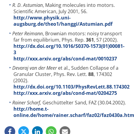
R. D. Astumian
, Making molecules into motors.
Scientific American, July 2001, 56.
http://www.physik.uni-
augsburg.de/theo1/hanggi/Astumian.pdf
Peter Reimann
, Brownian motors: noisy transport
far from equilibrium, Phys. Rep.
361
, 57 (2002).
http://dx.doi.org/10.1016/S0370-1573(01)00081-
3
http://xxx.arxiv.org/abs/cond-mat/0010237
Devaraj van der Meer
et al., Sudden Collapse of a
Granular Cluster, Phys. Rev. Lett.
88
, 174302
(2002).
http://dx.doi.org/10.1103/PhysRevLett.88.174302
http://xxx.arxiv.org/abs/cond-mat/0204275
Rainer Scharf,
Geschüttelter Sand, FAZ (30.04.2002).
http://home.t-
online.de/home/rainer.scharf/faz02/faz0430a.htm