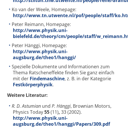
http://stilton.tnw.utwente.nl/people/rene/Granu
Ko van der Weele, Homepage:
http://www.tn.utwente.nl/pof/people/staff/ko.h
Peter Reimann, Homepage:
http://www.physik.uni-
bielefeld.de/theory/cm/people/staff/w_reimann.h
Peter Hänggi, Homepage:
http://www.physik.uni-
augsburg.de/theo1/hanggi/
Spezielle Dokumente und Informationen zum
Thema Ratscheneffekte finden Sie ganz einfach
mit der
Findemaschine
, z. B. in der Kategorie
Festkörperphysik
.
Weitere Literatur:
R. D. Astumian
und
P. Hänggi
, Brownian Motors,
Physics Today
55
(11)
,
33 (2002).
http://www.physik.uni-
augsburg.de/theo1/hanggi/Papers/309.pdf