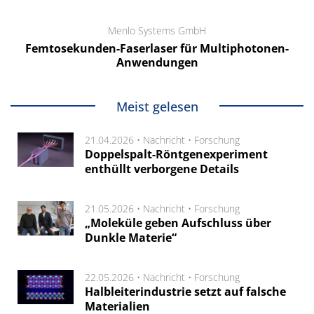
Menlo Systems GmbH
Femtosekunden-Faserlaser für Multiphotonen-
Anwendungen
Meist gelesen
21.04.2026 •
Nachricht
•
Forschung
Doppelspalt-Röntgenexperiment
enthüllt verborgene Details
21.05.2026 •
Nachricht
•
Forschung
„Moleküle geben Aufschluss über
Dunkle Materie“
22.05.2026 •
Nachricht
•
Forschung
Halbleiterindustrie setzt auf falsche
Materialien