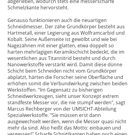
abgerieben, wodurch stets eine messerscharfe
Schmelzkante hervorsteht.
Genauso funktionieren auch die neuartigen
Schneidmesser. Der zähe Grundkörper besteht aus
Hartmetall, einer Legierung aus Wolframcarbid und
Kobalt. Seine Außenseite ist gewölbt und wie bei
Nagezähnen mit einer glatten, etwa doppelt so
harten mehrlagigen Keramikschicht bedeckt, die im
wesentlichen aus Titannitrid besteht und durch
Nanowerkstoffe verstärkt wird. Damit diese dünne
Schicht beim Schneiden nicht vom Grundkörper
abplatzt, härten die Forscher seine Oberfläche und
erhöhen somit die Verbundwirkung zwischen beiden
Werkstoffen. "Im Gegensatz zu bisherigen
Schneidwerkzeugen, sieht unser Konzept extrem
standfeste Messer vor, die nie stumpf werden", sagt
Marcus Rechberger von der UMSICHT-Abteilung
Spezialwerkstoffe. "Sie müssen erst dann
ausgewechselt werden, wenn die Messer quasi nicht
mehr da sind. Also heißt das Motto: einbauen und
vergessen!" Scharfe Schnittkanten haben noch einen