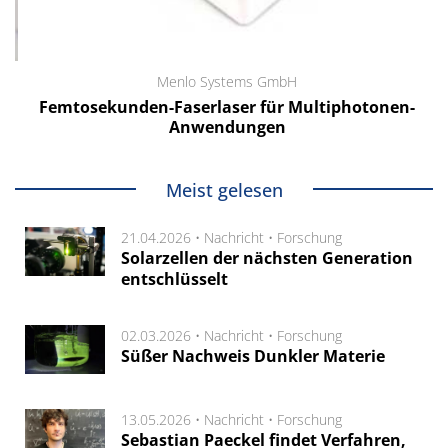
Menlo Systems GmbH
Femtosekunden-Faserlaser für Multiphotonen-
Anwendungen
Meist gelesen
21.04.2026 •
Nachricht
•
Forschung
Solarzellen der nächsten Generation
entschlüsselt
02.03.2026 •
Nachricht
•
Forschung
Süßer Nachweis Dunkler Materie
13.05.2026 •
Nachricht
•
Forschung
Sebastian Paeckel findet Verfahren,