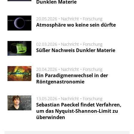
Dunklen Materie
20.05.2026 •
Nachricht
•
Forschung
Atmosphäre wo keine sein dürfte
02.03.2026 •
Nachricht
•
Forschung
Süßer Nachweis Dunkler Materie
20.04.2026 •
Nachricht
•
Forschung
Ein Paradigmenwechsel in der
Röntgenastronomie
13.05.2026 •
Nachricht
•
Forschung
Sebastian Paeckel findet Verfahren,
um das Nyquist-Shannon-Limit zu
überwinden