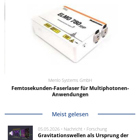
Menlo Systems GmbH
Femtosekunden-Faserlaser für Multiphotonen-
Anwendungen
Meist gelesen
05.05.2026 •
Nachricht
•
Forschung
Gravitationswellen als Ursprung der