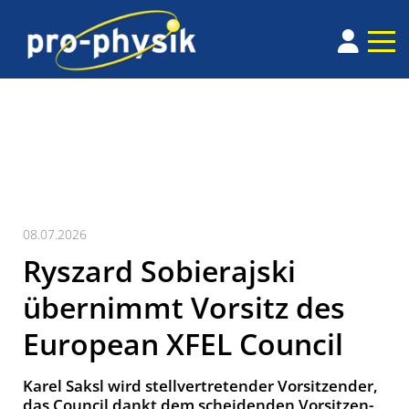
08.07.2026
Ryszard Sobierajski
übernimmt Vorsitz des
European XFEL Council
Karel Saksl wird stell­ver­tre­ten­der Vor­sitz­en­der,
das Council dankt dem schei­den­den Vor­sitz­en­