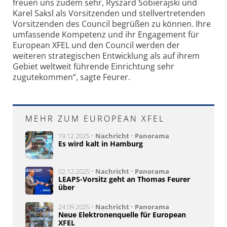
freuen uns zudem sehr, Ryszard Sobierajski und
Karel Saksl als Vorsitzenden und stellvertretenden
Vorsitzenden des Council begrüßen zu können. Ihre
umfassende Kompetenz und ihr Engagement für
European XFEL und den Council werden der
weiteren strategischen Entwicklung als auf ihrem
Gebiet weltweit führende Einrichtung sehr
zugutekommen“, sagte Feurer.
MEHR ZUM EUROPEAN XFEL
19.12.2025 •
Nachricht
•
Panorama
Es wird kalt in Hamburg
02.12.2025 •
Nachricht
•
Panorama
LEAPS-Vorsitz geht an Thomas Feurer
über
24.09.2025 •
Nachricht
•
Panorama
Neue Elektronenquelle für European
XFEL