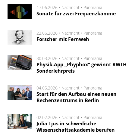
17.06.2026 •
Nachricht
•
Panorama
Sonate für zwei Frequenzkämme
22.06.2026 •
Nachricht
•
Panorama
Forscher mit Fernweh
30.03.2026 •
Nachricht
•
Panorama
Physik-App „Phyphox“ gewinnt RWTH
Sonderlehrpreis
04.05.2026 •
Nachricht
•
Panorama
Start für den Aufbau eines neuen
Rechenzentrums in Berlin
02.02.2026 •
Nachricht
•
Panorama
Julia Tjus in schwedische
Wissenschaftsakademie berufen