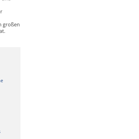
er
en großen
at.
ne
s