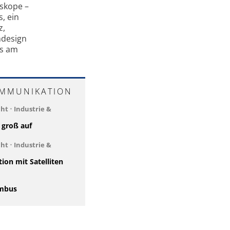
eskope –
, ein
z,
mdesign
es am
OMMUNIKATION
cht
•
Industrie &
t groß auf
cht
•
Industrie &
on mit Satelliten
umbus