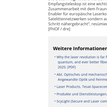
Empfangsteleskop ist eine wich
Zusammenarbeit mit dem Fraunho
Enabler für europäische Laserk
Satelittennetzwerken sondern au
Schritt nähergebracht“, resümier
[FhIOF / dre]
Weitere Informatione
Why the laser revolution is far
quantum, and ever better fibe
2025; [PDF]
Abt. Optisches und mechanische
Angewandte Optik und Feinmec
Laser Products, Tesat-Spacec
Produkte und Dienstleistunge
ScyLight (Secure and Laser co