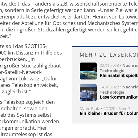
ickelt, das – anders als z.B. wissenschaftsorientierte Tel
n, sondern in Serie gefertigt werden kann. »Unser Ziel war es
rienprodukt zu entwickeln«, erklärt Dr. Henrik von Lukowic
 Leiter der Abteilung für Optisches und Mechanisches Syste
, die in großen Stückzahlen gefertigt werden sollen, geht 
eit.“
ite soll das SCOT135-
000 km Distanz mithilfe des
MEHR ZU LASERK
berbrücken. „In
in großer Stückzahl gebaut
02.11.2023 •
Nachri
Technologie
r-Satellit-Network
Kleinsatellit spiel
sagt von Lukowicz. „Dafür
bares Teleskop entwickelt,
14.10.2022 •
Nachri
zugleich ist.“
Technologie
Laserkommunikati
as Teleskop zugleich den
ndhalten, sowie den
Maike Pfalz • 4/2020 • Seite 7
Ein kleiner Bruder für Col
ieb des Systems selbst
aserkommunikation werden
ungen erbracht. Hier
eltraumteleskop ist das