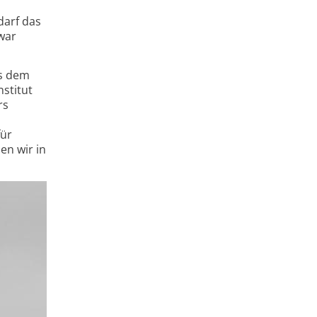
darf das
war
us dem
stitut
rs
für
en wir in