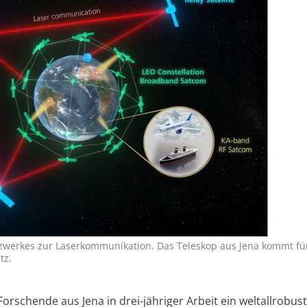
zwerkes zur Laserkommunikation. Das Teleskop aus Jena kommt fü
tz.
orschende aus Jena in drei-jähriger Arbeit ein weltallrobus