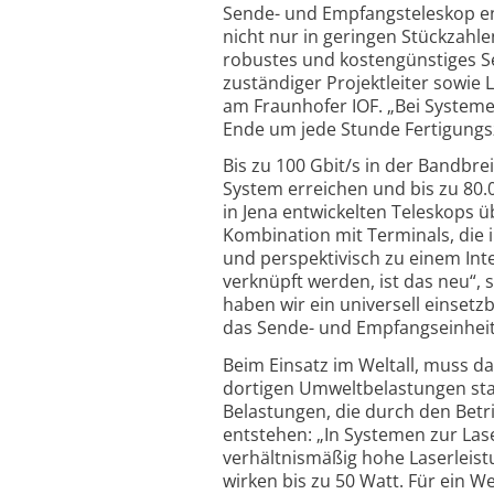
Sende- und Empfangsteleskop entw
nicht nur in geringen Stückzahle
robustes und kostengünstiges Se
zuständiger Projektleiter sowie
am Fraunhofer IOF. „Bei Systemen
Ende um jede Stunde Fertigungsz
Bis zu 100 Gbit/s in der Bandbre
System erreichen und bis zu 80.
in Jena entwickelten Teleskops ü
Kombination mit Terminals, die 
und perspektivisch zu einem Inte
verknüpft werden, ist das neu“, 
haben wir ein universell einsetz
das Sende- und Empfangseinheit 
Beim Einsatz im Weltall, muss d
dortigen Umweltbelastungen sta
Belastungen, die durch den Betr
entstehen: „In Systemen zur L
verhältnismäßig hohe Laserleist
wirken bis zu 50 Watt. Für ein W