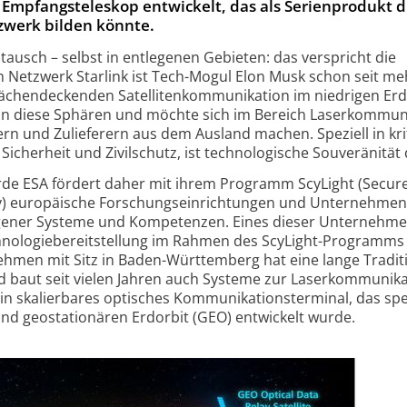
 Empfangsteleskop entwickelt, das als Serienprodukt d
tzwerk bilden könnte.
ausch – selbst in entlegenen Gebieten: das verspricht die
 Netzwerk Starlink ist Tech-Mogul Elon Musk schon seit m
flächendeckenden Satellitenkommunikation im niedrigen Erd
t in diese Sphären und möchte sich im Bereich Laserkommun
rn und Zulieferern aus dem Ausland machen. Speziell in kri
Sicherheit und Zivilschutz, ist technologische Souveränität d
de ESA fördert daher mit ihrem Programm ScyLight (Secur
y) europäische Forschungseinrichtungen und Unternehmen 
gener Systeme und Kompetenzen. Eines dieser Unternehme
chnologiebereitstellung im Rahmen des ScyLight-Programms
ehmen mit Sitz in Baden-Württemberg hat eine lange Tradit
 baut seit vielen Jahren auch Systeme zur Laserkommunika
n skalierbares optisches Kommunikationsterminal, das spez
und geostationären Erdorbit (GEO) entwickelt wurde.