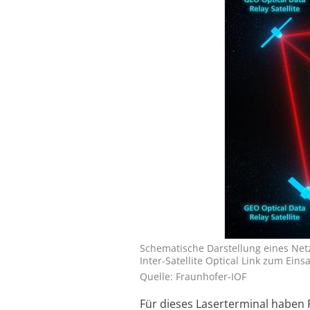
Schematische Darstellung eines Net
Inter-Satellite Optical Link zum Einsa
Quelle: Fraunhofer-IOF
Für dieses Laserterminal haben F