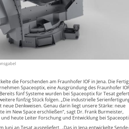
ionsgabel
kelte die Forschenden am Fraunhofer IOF in Jena. Die Ferti
nehmen Spaceoptix, eine Ausgründung des Fraunhofer IO
Bereits fünf Systeme wurden bei Spaceoptix für Tesat geferti
eitere fünfzig Stück folgen. „Die industrielle Serienfertigun
 neue Denkweisen. Genau darin liegt unsere Stärke: neue
e im New Space erschließen“, sagt Dr. Frank Burmeister,
und heute Leiter Forschung und Entwicklung bei Spaceopti
 Juni an Tesat ausgeliefert. „Das in Jena entwickelte Sende