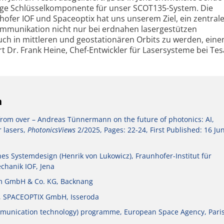
tige Schlüsselkomponente für unser SCOT135-System. Die
fer IOF und Spaceoptix hat uns unserem Ziel, ein zentral
ommunikation nicht nur bei erdnahen lasergestützen
ch in mittleren und geostationären Orbits zu werden, ein
t Dr. Frank Heine, Chef-Entwickler für Lasersysteme bei Tes
n
 from over – Andreas Tünnermann on the future of photonics: AI,
r lasers,
PhotonicsViews
2/2025, Pages: 22-24, First Published: 16 Ju
s Systemdesign (Henrik von Lukowicz), Fraunhofer-Institut für
hanik IOF, Jena
om GmbH & Co. KG, Backnang
n, SPACEOPTIX GmbH, Isseroda
mmunication technology) programme, European Space Agency, Pari