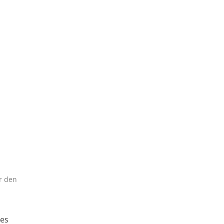
r den
tes