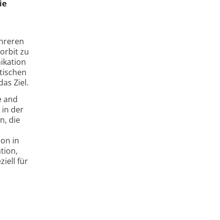
ie
ehreren
orbit zu
ikation
tischen
as Ziel.
e and
in der
n, die
ion in
tion,
iell für