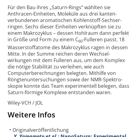
Für den Bau ihres „Saturn-Rings“ wählten sie
Anthracen-Einheiten, Moleküle aus drei kanten­
verbundenen aroma­tischen Kohlenstoff-Sechser­
ringen. Sechs dieser Einheiten verknüpften sie zu
einem Makro­zyklus – dessen Hohlraum dann perfekt
in Größe und Form zu einem C
-Fulleren passt. 18
60
Wasserstoff­atome des Makro­zyklus ragen in dessen
Mitte. In der Summe reichen deren Wechsel­
wirkungen mit dem Fulleren aus, um dem Komplex
die nötige Stabilität zu verleihen, wie auch
Computer­berechnungen belegten. Mithilfe von
Röngten­untersuchungen sowie der NMR-Spektro­
skopie konnte das Team experi­mentell belegen, dass
Saturn-förmige Komplexe entstanden waren.
Wiley-VCH / JOL
Weitere Infos
Originalveröffentlichung
Y. Yamamoto et al.:
NanoSaturn: Experimental