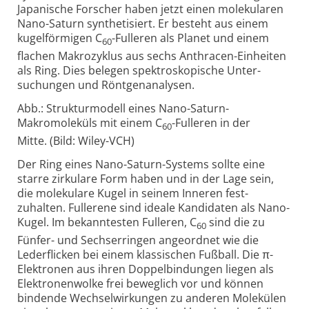
Japanische Forscher haben jetzt einen moleku­laren
Nano-Saturn synthe­tisiert. Er besteht aus einem
kugel­förmigen C
-Fulleren als Planet und einem
60
flachen Makro­zyklus aus sechs Anthracen-Einheiten
als Ring. Dies belegen spektro­skopische Unter­
suchungen und Röntgen­analysen.
Abb.: Strukturmodell eines Nano-Saturn-
Makromoleküls mit einem C
-Fulleren in der
60
Mitte. (Bild: Wiley-VCH)
Der Ring eines Nano-Saturn-Systems sollte eine
starre zirkulare Form haben und in der Lage sein,
die molekulare Kugel in seinem Inneren fest­
zuhalten. Fullerene sind ideale Kandidaten als Nano-
Kugel. Im bekann­testen Fulleren, C
sind die zu
60
Fünfer- und Sechserringen angeordnet wie die
Leder­flicken bei einem klas­sischen Fußball. Die π-
Elektronen aus ihren Doppel­bindungen liegen als
Elektronen­wolke frei beweglich vor und können
bindende Wechsel­wirkungen zu anderen Molekülen