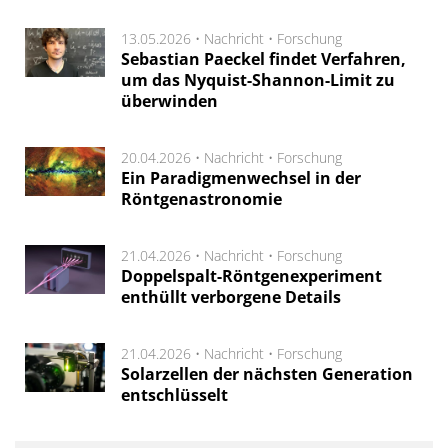
13.05.2026 •
Nachricht
•
Forschung
Sebastian Paeckel findet Verfahren,
um das Nyquist-Shannon-Limit zu
überwinden
20.04.2026 •
Nachricht
•
Forschung
Ein Paradigmenwechsel in der
Röntgenastronomie
21.04.2026 •
Nachricht
•
Forschung
Doppelspalt-Röntgenexperiment
enthüllt verborgene Details
21.04.2026 •
Nachricht
•
Forschung
Solarzellen der nächsten Generation
entschlüsselt