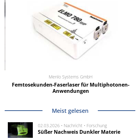
Menlo Systems GmbH
Femtosekunden-Faserlaser für Multiphotonen-
Anwendungen
Meist gelesen
02.03.2026 •
Nachricht
•
Forschung
Süßer Nachweis Dunkler Materie