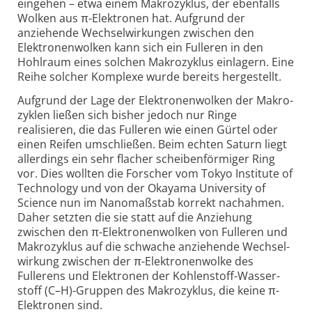
eingehen – etwa einem Makro­zyklus, der ebenfalls
Wolken aus π-Elektronen hat. Aufgrund der
anziehende Wechsel­wirkungen zwischen den
Elektronen­wolken kann sich ein Fulleren in den
Hohlraum eines solchen Makro­zyklus einlagern. Eine
Reihe solcher Komplexe wurde bereits herge­stellt.
Aufgrund der Lage der Elektronen­wolken der Makro­
zyklen ließen sich bisher jedoch nur Ringe
realisieren, die das Fulleren wie einen Gürtel oder
einen Reifen umschließen. Beim echten Saturn liegt
allerdings ein sehr flacher scheiben­förmiger Ring
vor. Dies wollten die Forscher vom Tokyo Institute of
Techno­logy und von der Okayama Univer­sity of
Science nun im Nano­maßstab korrekt nachahmen.
Daher setzten die sie statt auf die Anziehung
zwischen den π-Elektronen­wolken von Fulleren und
Makro­zyklus auf die schwache anziehende Wechsel­
wirkung zwischen der π-Elektronen­wolke des
Fullerens und Elektronen der Kohlenstoff-Wasser­
stoff (C–H)-Gruppen des Makro­zyklus, die keine π-
Elektronen sind.