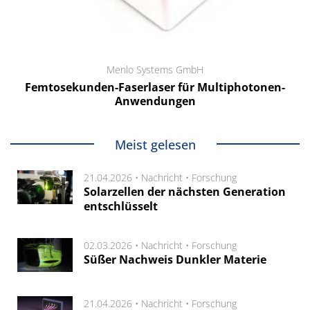
Menlo Systems GmbH
Femtosekunden-Faserlaser für Multiphotonen-
Anwendungen
Meist gelesen
21.04.2026 •
Nachricht
•
Forschung
Solarzellen der nächsten Generation
entschlüsselt
02.03.2026 •
Nachricht
•
Forschung
Süßer Nachweis Dunkler Materie
21.04.2026 •
Nachricht
•
Forschung