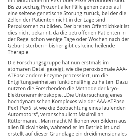
mit Mutationen in Pex1 oder Pex6 verbunden sind:
Bis zu sechzig Prozent aller Fälle gehen dabei auf
eine seltene genetische Störung zurück, bei der die
Zellen der Patienten nicht in der Lage sind,
Peroxisomen zu bilden. Der breiten Öffent­lichkeit ist
dies nicht bekannt, da die betroffenen Patienten in
der Regel schon wenige Tage oder Wochen nach der
Geburt sterben – bisher gibt es keine heilende
Therapie.
Die Forschungsgruppe hat nun erstmals im
atomaren Detail gezeigt, wie die peroxisomale AAA-
ATPase andere Enzyme prozessiert, um die
Entgiftungs­einheiten funktionsfähig zu halten. Dazu
nutzten die Forschenden die Methode der kryo-
Elektronen­mikroskopie. „Die Untersuchung eines
hochdynamischen Komplexes wie der AAA-ATPase
Pex1 Pex6 ist wie die Beobachtung eines laufenden
Automotors“, veranschaulicht Maximilian
Rüttermann. „Man macht Millionen von Bildern aus
allen Blickwinkeln, während er im Betrieb ist und
erstellt auf dieser Grundlage ein dreidimensionales