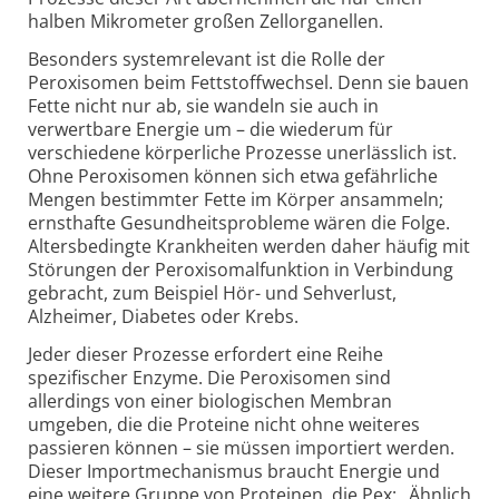
halben Mikrometer großen Zellorganellen.
Besonders systemrelevant ist die Rolle der
Peroxisomen beim Fettstoffwechsel. Denn sie bauen
Fette nicht nur ab, sie wandeln sie auch in
verwertbare Energie um – die wiederum für
verschiedene körperliche Prozesse unerlässlich ist.
Ohne Peroxisomen können sich etwa gefährliche
Mengen bestimmter Fette im Körper ansammeln;
ernsthafte Gesundheits­probleme wären die Folge.
Alters­bedingte Krankheiten werden daher häufig mit
Störungen der Peroxisomal­funktion in Verbindung
gebracht, zum Beispiel Hör- und Sehverlust,
Alzheimer, Diabetes oder Krebs.
Jeder dieser Prozesse erfordert eine Reihe
spezifischer Enzyme. Die Peroxisomen sind
allerdings von einer biologischen Membran
umgeben, die die Proteine nicht ohne weiteres
passieren können – sie müssen importiert werden.
Dieser Import­mechanismus braucht Energie und
eine weitere Gruppe von Proteinen, die Pex: „Ähnlich