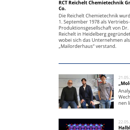
Schäfter + Kirchhoff
RCT Reichelt Chemietechnik 
Co.
Faserkoppler mit S
Feinfokussierungsmec
Die Reichelt Chemietechnik wur
1. September 1978 als Vertriebs
Produktionsgesellschaft von Dr.
Reichelt in Heidelberg gegründet
wobei sich das Unternehmen als
„Mailorderhaus“ verstand.
21.05
„Mol
Analy
Wech­
nen l
22.05
Halbl