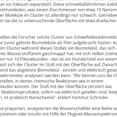
as ins Vakuum expandiert. Diese schneeballähnlichen Gebi
inzelmolekülen, was einem Durchmesser von etwa 10 Nanom
r Moleküle im Cluster ist allerdings nur schwach. Getriebe
en sie die zu untersuchende Oberfläche mit etwa dreifacher
eßen die Forscher solche Cluster aus Schwefeldioxidmolekü
ie zuvor gelöste Biomoleküle als Film aufgebracht hatten. 
ein Cluster während dieses Stoßes ein Biomolekül, das sich
enes Wasserstoffatom geschnappt hat, mit sich reißen (sieh
von nur 10 Pikosekunden - das ist ein Hundertstel von eine
heizt sich der Cluster im Stoß mit der Oberfläche auf. Danac
rend das abgelöste Biomolekül - einzeln und elektrisch gelad
trometer analysiert werden kann. "Wir können uns die Cl
rstellen, in denen chemische Reaktionen wie in einem
laufen können. Der Stoß mit der Oberfläche zerstört das
 Reaktionsprodukte, sofern sie elektrisch geladen sind, be
n, ist praktisch Nanochemie", erklärt Hartmut Schröder.
d präpariert, analysierten die Wissenschaftler eine Reihe v
otensin oder Insulin mit Hilfe der Flugzeit-Massenspektrom