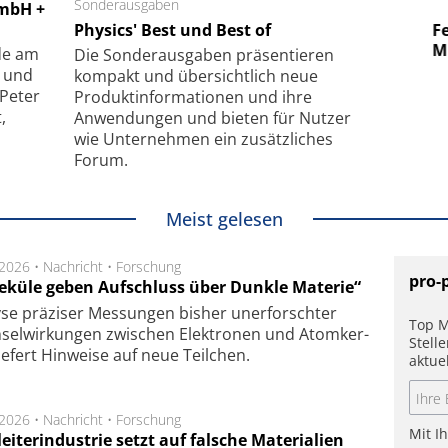
 GmbH
Sonderausgaben
SmarAct GmbH
GmbH +
uper-
Physics' Best und Best of
Elektronenmikroskopie auf
Fem
hanismus
kleinstem Raum
Mu
de am
Die Sonder­ausgaben präsentieren
- und
kompakt und übersichtlich neue
 Peter
Produkt­informationen und ihre
,
Anwendungen und bieten für Nutzer
wie Unternehmen ein zusätzliches
Forum.
Meist gelesen
.2026 •
Nachricht
•
Forschung
pro-
eküle geben Aufschluss über Dunkle Materie“
se prä­zi­ser Mes­sung­en bis­her un­er­for­schter
Top M
sel­wir­kung­en zwi­schen Elek­tro­nen und Atom­ker­
Stell
ie­fert Hin­wei­se auf neue Teil­chen.
aktue
.2026 •
Nachricht
•
Forschung
Mit I
eiterindustrie setzt auf falsche Materialien