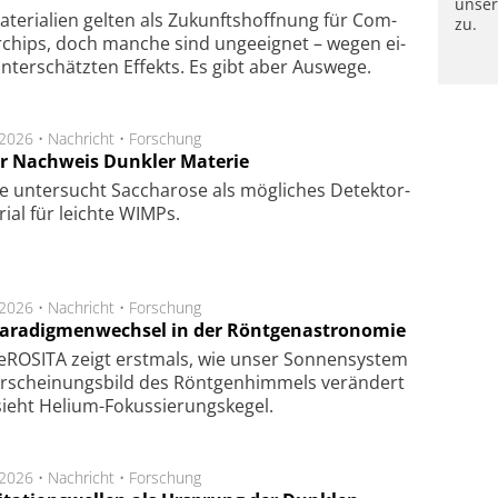
unse
te­ri­a­li­en gel­ten als Zu­kunfts­hoff­nung für Com­
zu.
r­chips, doch man­che sind un­ge­eig­net – we­gen ei­
n­ter­schätz­ten Ef­fekts. Es gibt aber Aus­we­ge.
.2026 •
Nachricht
•
Forschung
r Nachweis Dunkler Materie
e unter­sucht Saccha­ro­se als mög­li­ches De­tek­tor­
­rial für leich­te WIMPs.
.2026 •
Nachricht
•
Forschung
Paradigmenwechsel in der Röntgenastronomie
ROSITA zeigt erst­mals, wie unser Son­nen­sys­tem
r­schei­nungs­bild des Rönt­gen­him­mels ver­än­dert
ieht Helium-Fokus­sie­rungs­ke­gel.
.2026 •
Nachricht
•
Forschung