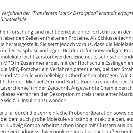
 Verfahren der "Transienten Matrix Desorption" erstmals erfolgre
 Biomoleküle
chen Forschung sind nicht denkbar ohne Fortschritte in der
in lebenden Zellen enthaltenen Proteine. Als Schlüsseltechni
e herausgestellt. Sie setzt jedoch voraus, dass die Molekül
m in der Gasphase vorliegen. Bei der dafür notwendigen Prä
moleküle leicht zerstört werden. Eine neue, sehr schonend
 MPQ in Zusammenarbeit mit der Hochschule Esslingen ent
n die MPQ-Forscher ein Verfahren patentieren, bei dem Stra
e und Moleküle von beliebigen Oberflächen abtragen. Wie 
Schröder, Michael Dürr und Karl L. Kompa (emeritierter Di
aserchemie") in der Zeitschrift Angewandte Chemie bericht
 dieses Verfahren der Desorption mittels transienter Matri
e wie z.B. Insulin anzuwenden.
ei u. a. durch die sehr einfache Probenpräparation sowie d
ei dem auch große Moleküle vollständig intakt bleiben, au
arl-Ludwig Kompa arbeitet schon lange mit Clustern aus po
ben zwei Ladungsschwerpunkte, sind aber nach außen neutra