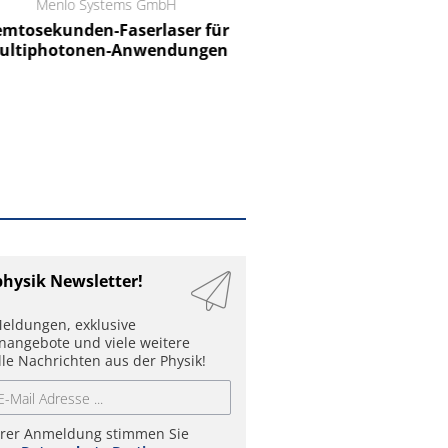
Menlo Systems GmbH
RCT Reichelt Chemietechnik
tosekunden-Faserlaser für
Ein Unternehmen für I
ltiphotonen-Anwendungen
physik Newsletter!
eldungen, exklusive
enangebote und viele weitere
lle Nachrichten aus der Physik!
hrer Anmeldung stimmen Sie