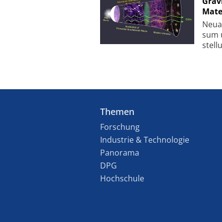
Grav
Mate
Neu­a
sum u
stel­
Themen
Forschung
Industrie & Technologie
Panorama
DPG
Hochschule