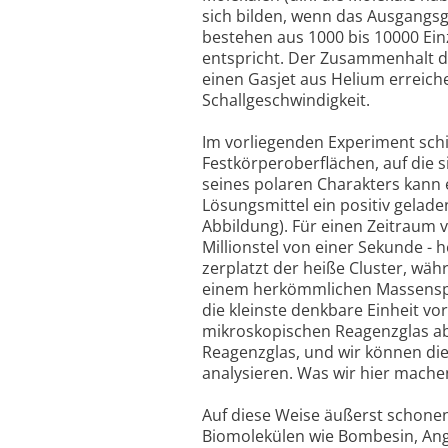
sich bilden, wenn das Ausgangsg
bestehen aus 1000 bis 10000 E
entspricht. Der Zusammenhalt de
einen Gasjet aus Helium erreich
Schallgeschwindigkeit.
Im vorliegenden Experiment schi
Festkörperoberflächen, auf die s
seines polaren Charakters kann 
Lösungsmittel ein positiv gelad
Abbildung). Für einen Zeitraum 
Millionstel von einer Sekunde - 
zerplatzt der heiße Cluster, wäh
einem herkömmlichen Massenspek
die kleinste denkbare Einheit vo
mikroskopischen Reagenzglas ab
Reagenzglas, und wir können die
analysieren. Was wir hier mache
Auf diese Weise äußerst schonen
Biomolekülen wie Bombesin, Angi