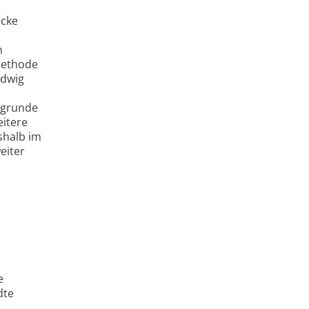
ecke
n
 Methode
udwig
ugrunde
eitere
shalb im
eiter
e
dte