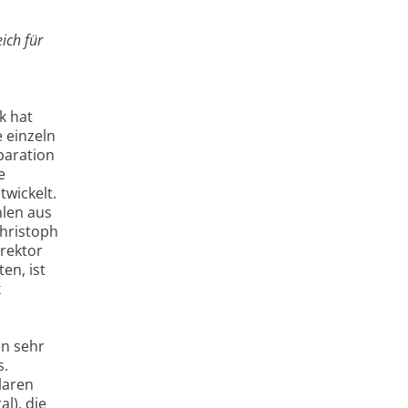
ich für
k hat
e einzeln
paration
e
wickelt.
hlen aus
Christoph
rektor
en, ist
x
en sehr
s.
laren
l), die