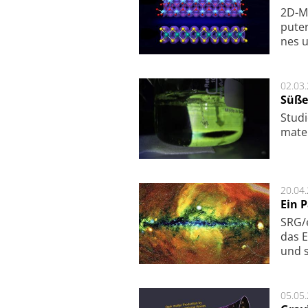
2D-Ma
pu­te
nes u
02.03
Süße
Studi
ma­te
20.04
Ein 
SRG/e
das E
und s
05.05