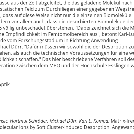
sse aus der Zeit abgeleitet, die das geladene Molekül nach
ostatischen Feld zum Durchfliegen einer gegebenen Wegstr
, dass auf diese Weise nicht nur die einzelnen Biomoleküle
ndern vor allem auch, dass die desorbierten Biomoleküle de
ß völlig unbeschadet überstehen. "Dabei zeichnet sich die
e Empfindlichkeit im Femtomolbereich aus", betont Karl-L
thode vom Forschungsstadium in Richtung Anwendung
chael Dürr. "Dafür müssen wir sowohl die der Desorption z
ehen, als auch die technischen Voraussetzungen für eine w
ichkeit schaffen." Das hier beschriebene Verfahren soll de
ation zwischen dem MPQ und der Hochschule Esslingen w
optik
sic, Hartmut Schröder, Michael Dürr, Karl L. Kompa:
Matrix-fre
lecular Ions by Soft Cluster-Induced Desorption. Angewan