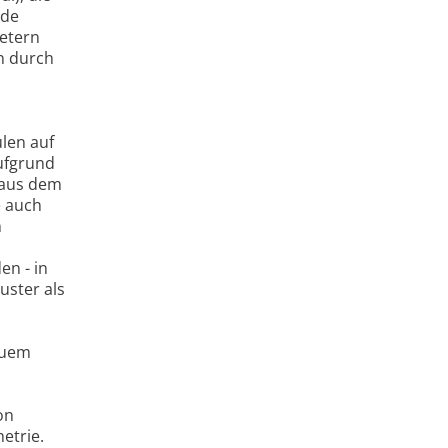
lde
etern
n durch
len auf
Aufgrund
 aus dem
e auch
m
h
en - in
uster als
quem
on
etrie.