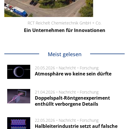
RCT Reichelt Chemietechnik GmbH + Co.
Ein Unternehmen für Innovationen
Meist gelesen
20.05.2026 •
Nachricht
•
Forschung
Atmosphäre wo keine sein dürfte
21.04.2026 •
Nachricht
•
Forschung
Doppelspalt-Röntgenexperiment
enthüllt verborgene Details
22.05.2026 •
Nachricht
•
Forschung
Halbleiterindustrie setzt auf falsche