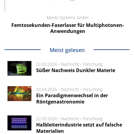
Menlo Systems GmbH
Femtosekunden-Faserlaser für Multiphotonen-
Anwendungen
Meist gelesen
02.03.2026 •
Nachricht
•
Forschung
Süßer Nachweis Dunkler Materie
20.04.2026 •
Nachricht
•
Forschung
Ein Paradigmenwechsel in der
Röntgenastronomie
22.05.2026 •
Nachricht
•
Forschung
Halbleiterindustrie setzt auf falsche
Materialien