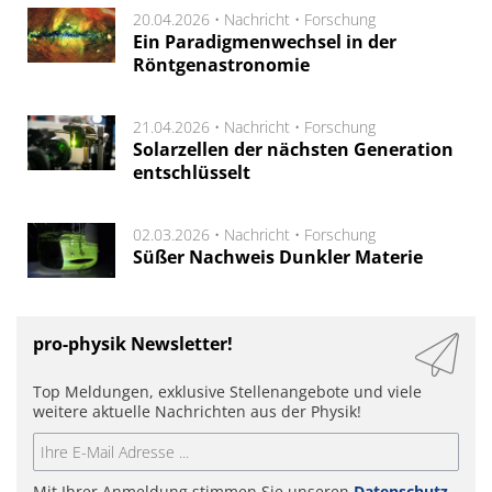
20.04.2026 •
Nachricht
•
Forschung
Ein Paradigmenwechsel in der
Röntgenastronomie
21.04.2026 •
Nachricht
•
Forschung
Solarzellen der nächsten Generation
entschlüsselt
02.03.2026 •
Nachricht
•
Forschung
Süßer Nachweis Dunkler Materie
pro-physik Newsletter!
Top Meldungen, exklusive Stellenangebote und viele
weitere aktuelle Nachrichten aus der Physik!
Mit Ihrer Anmeldung stimmen Sie unseren
Datenschutz-