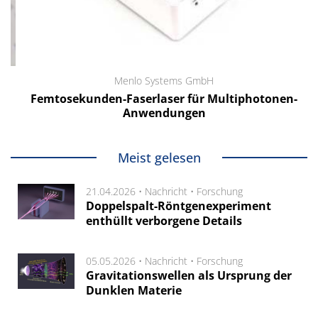
Menlo Systems GmbH
Femtosekunden-Faserlaser für Multiphotonen-
Anwendungen
Meist gelesen
21.04.2026 •
Nachricht
•
Forschung
Doppelspalt-Röntgenexperiment
enthüllt verborgene Details
05.05.2026 •
Nachricht
•
Forschung
Gravitationswellen als Ursprung der
Dunklen Materie