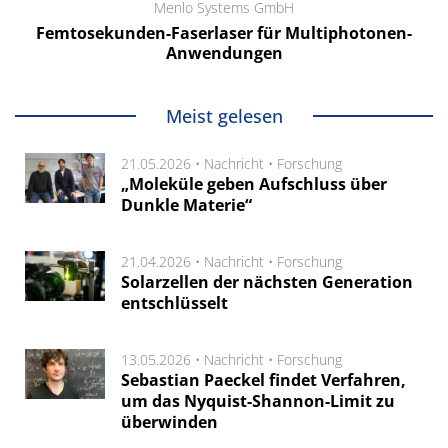
Menlo Systems GmbH
Femtosekunden-Faserlaser für Multiphotonen-
Anwendungen
Meist gelesen
21.05.2026 •
Nachricht
•
Forschung
„Moleküle geben Aufschluss über
Dunkle Materie“
21.04.2026 •
Nachricht
•
Forschung
Solarzellen der nächsten Generation
entschlüsselt
13.05.2026 •
Nachricht
•
Forschung
Sebastian Paeckel findet Verfahren,
um das Nyquist-Shannon-Limit zu
überwinden