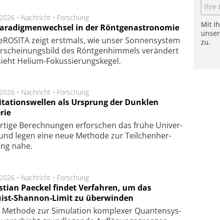
.2026 •
Nachricht
•
Forschung
Mit I
Paradigmenwechsel in der Röntgenastronomie
unse
ROSITA zeigt erst­mals, wie unser Son­nen­sys­tem
zu.
r­schei­nungs­bild des Rönt­gen­him­mels ver­än­dert
ieht Helium-Fokus­sie­rungs­ke­gel.
.2026 •
Nachricht
•
Forschung
itationswellen als Ursprung der Dunklen
rie
rtige Be­rech­nung­en er­for­schen das frü­he Uni­ver­
nd legen eine neue Me­tho­de zur Teil­chen­her­
lung nahe.
.2026 •
Nachricht
•
Forschung
stian Paeckel findet Verfahren, um das
ist-Shannon-Limit zu überwinden
Methode zur Simu­la­tion kom­ple­xer Quan­ten­sys­