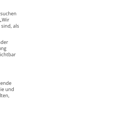
ersuchen
 „Wir
sind, als
nder
ung
ichtbar
gende
pie und
lten,