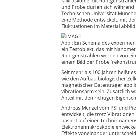
Mikroskopie mit Röntgenstrahlen
und Probe dürfen sich während 
Technischen Universität München 
eine Methode entwickelt, mit de
Fluktuationen im Material abbild
Abb.: Ein Schema des experimen
ein Testobjekt, das mit Nanomet
Röntgenstrahlen werden von ein
einem Bild der Probe 'rekonstruie
Seit mehr als 100 Jahren heißt e
wie den Aufbau biologischer Zel
magnetischer Datenträger abbi
vibrationsarm sein. Zusätzlich 
Anteil mit den richtigen Eigensc
Andreas Menzel vom PSI und Pi
entwickelt, die trotz Vibratione
basiert auf einer Technik namens
Elektronenmikroskopie entwickel
Effekte voneinander unterscheid