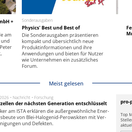
 GmbH
Sonderausgaben
SmarAct GmbH
GmbH +
uper-
Physics' Best und Best of
Elektronenmikroskopie auf
Fem
hanismus
kleinstem Raum
Mu
de am
Die Sonder­ausgaben präsentieren
- und
kompakt und übersichtlich neue
 Peter
Produkt­informationen und ihre
,
Anwendungen und bieten für Nutzer
wie Unternehmen ein zusätzliches
Forum.
Meist gelesen
.2026 •
Nachricht
•
Forschung
pro-
rzellen der nächsten Generation entschlüsselt
ker am ISTA er­klä­ren die außer­ge­wöhn­li­che Ener­
Top M
us­beu­te von Blei-Halo­ge­nid-Perows­ki­ten mit Ver­
Stell
­ni­gung­en und De­fek­ten.
aktue