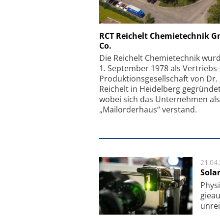
Schäfter + Kirchhoff
RCT Reichelt Chemietechnik 
Co.
Faserkoppler mit S
Feinfokussierungsmec
Die Reichelt Chemietechnik wur
1. September 1978 als Vertriebs
Produktionsgesellschaft von Dr.
Reichelt in Heidelberg gegründet
wobei sich das Unternehmen als
„Mailorderhaus“ verstand.
21.04
Sola
Physi
gie­a
unrei