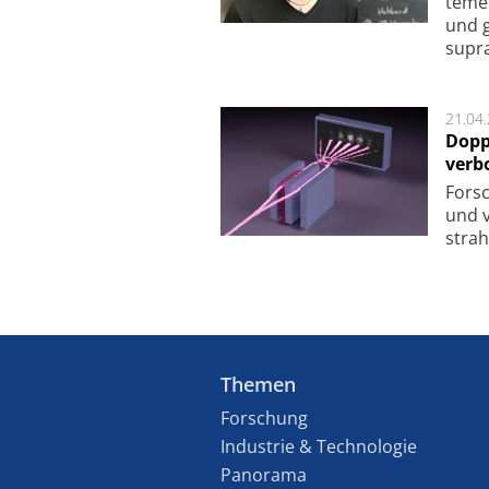
te­me
und g
supra­
21.04
Dopp
verb
For­sc
und v
strah
Themen
Forschung
Industrie & Technologie
Panorama