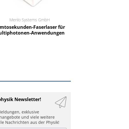
Menlo Systems GmbH
RCT Reichelt Chemietechnik
tosekunden-Faserlaser für
Ein Unternehmen für I
ltiphotonen-Anwendungen
physik Newsletter!
eldungen, exklusive
enangebote und viele weitere
lle Nachrichten aus der Physik!