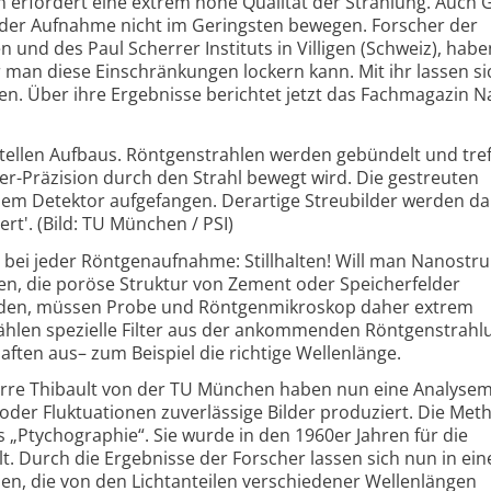
 erfordert eine extrem hohe Qualität der Strahlung. Auch 
der Aufnahme nicht im Geringsten bewegen. Forscher der
und des Paul Scherrer Instituts in Villigen (Schweiz), hab
r man diese Einschränkungen lockern kann. Mit ihr lassen si
en. Über ihre Ergebnisse berichtet jetzt das Fachmagazin N
tellen Aufbaus. Röntgenstrahlen werden gebündelt und tref
er-Präzision durch den Strahl bewegt wird. Die gestreuten
em Detektor aufgefangen. Derartige Streubilder werden d
rt'. (Bild: TU München / PSI)
s bei jeder Röntgenaufnahme: Stillhalten! Will man Nanostr
len, die poröse Struktur von Zement oder Speicherfelder
lden, müssen Probe und Röntgenmikroskop daher extrem
wählen spezielle Filter aus der ankommenden Röntgenstrahl
haften aus– zum Beispiel die richtige Wellenlänge.
erre Thibault von der TU München haben nun eine Analyse
n oder Fluktuationen zuverlässige Bilder produziert. Die Met
 „Ptychographie“. Sie wurde in den 1960er Jahren für die
t. Durch die Ergebnisse der Forscher lassen sich nun in ein
en, die von den Lichtanteilen verschiedener Wellenlängen