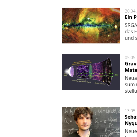
20.04
Ein 
SRG/e
das E
und s
05.05
Grav
Mate
Neu­a
sum u
stel­
13.05
Seba
Nyqu
Neue 