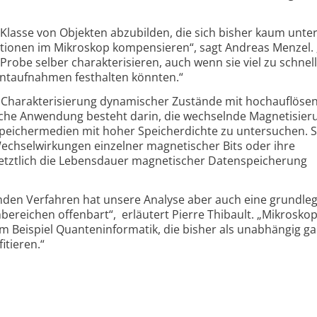
e Klasse von Objekten abzubilden, die sich bisher kaum unt
rationen im Mikroskop kompensieren“, sagt Andreas Menzel.
robe selber charakterisieren, auch wenn sie viel zu schnell 
entaufnahmen festhalten könnten.“
 Charakterisierung dynamischer Zustände mit hochauflöse
che Anwendung besteht darin, die wechselnde Magnetisier
Speichermedien mit hoher Speicherdichte zu untersuchen. S
hselwirkungen einzelner magnetischer Bits oder ihre
letztlich die Lebensdauer magnetischer Datenspeicherung
nden Verfahren hat unsere Analyse aber auch eine grundle
ereichen offenbart“, erläutert Pierre Thibault. „Mikrosko
m Beispiel Quanteninformatik, die bisher als unabhängig ga
itieren.“