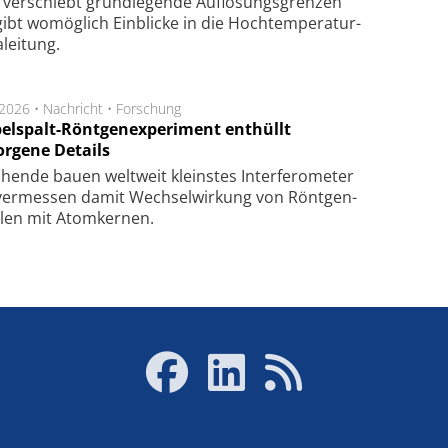
 ver­schiebt grund­le­gen­de Auf­lösungs­gren­zen
ibt wo­mög­lich Ein­blicke in die Hoch­tempe­ra­tur­
lei­tung.
.2026 •
Nachricht
•
Forschung
elspalt-Röntgenexperiment enthüllt
orgene Details
hen­de bau­en welt­weit kleins­tes In­ter­fe­ro­me­ter
er­mes­sen da­mit Wech­sel­wir­kung von Rönt­gen­
­len mit Atom­ker­nen.