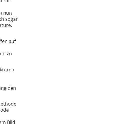
Gerät
en nun
ch sogar
ature.
fen auf
ann zu
ukturen
ung den
methode
hode
em Bild