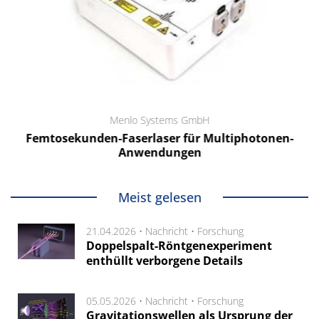
Menlo Systems GmbH
Femtosekunden-Faserlaser für Multiphotonen-
Anwendungen
Meist gelesen
21.04.2026 •
Nachricht
•
Forschung
Doppelspalt-Röntgenexperiment
enthüllt verborgene Details
05.05.2026 •
Nachricht
•
Forschung
Gravitationswellen als Ursprung der