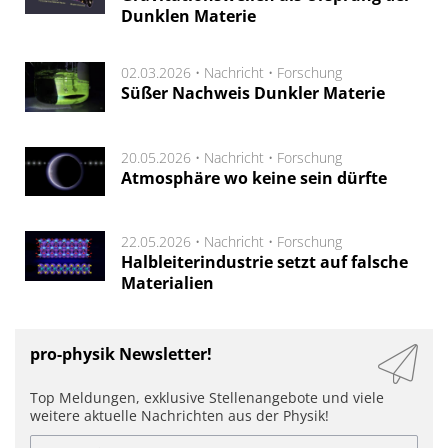
Dunklen Materie
02.03.2026 •
Nachricht
•
Forschung
Süßer Nachweis Dunkler Materie
20.05.2026 •
Nachricht
•
Forschung
Atmosphäre wo keine sein dürfte
22.05.2026 •
Nachricht
•
Forschung
Halbleiterindustrie setzt auf falsche
Materialien
pro-physik Newsletter!
Top Meldungen, exklusive Stellenangebote und viele
weitere aktuelle Nachrichten aus der Physik!