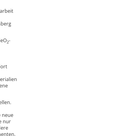
arbeit
nberg
CeO
-
2
Wort
erialien
gene
llen.
e neue
e nur
dere
nenten.