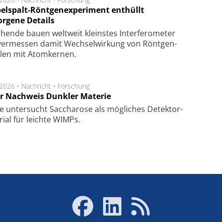
elspalt-Röntgenexperiment enthüllt
orgene Details
hen­de bau­en welt­weit kleins­tes In­ter­fe­ro­me­ter
er­mes­sen da­mit Wech­sel­wir­kung von Rönt­gen­
­len mit Atom­ker­nen.
.2026 •
Nachricht
•
Forschung
r Nachweis Dunkler Materie
e unter­sucht Saccha­ro­se als mög­li­ches De­tek­tor­
­rial für leich­te WIMPs.