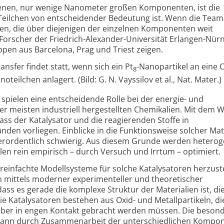
denen, nur wenige Nanometer großen Komponenten, ist die
eilchen von entscheidender Bedeutung ist. Wenn die Team
iten, die über diejenigen der einzelnen Komponenten weit
Forscher der Friedrich-Alexander-Universität Erlangen-Nür
pen aus Barcelona, Prag und Triest zeigen.
nsfer findet statt, wenn sich ein Pt
-Nanopartikel an eine 
8
noteilchen anlagert. (Bild: G. N. Vayssilov et al., Nat. Mater.)
spielen eine entscheidende Rolle bei der energie- und
er meisten industriell hergestellten Chemikalien. Mit dem 
ass der Katalysator und die reagierenden Stoffe in
den vorliegen. Einblicke in die Funktionsweise solcher Mat
ußerordentlich schwierig. Aus diesem Grunde werden hetero
len rein empirisch – durch Versuch und Irrtum – optimiert.
einfachte Modellsysteme für solche Katalysatoren herzuste
 mittels moderner experimenteller und theoretischer
dass es gerade die komplexe Struktur der Materialien ist, di
ie Katalysatoren bestehen aus Oxid- und Metallpartikeln, di
ber in engen Kontakt gebracht werden müssen. Die beson
 dann durch Zusammenarbeit der unterschiedlichen Kompo