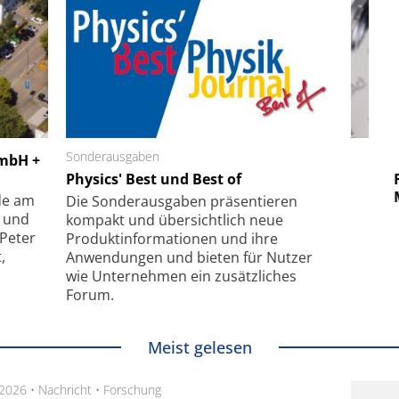
 GmbH
Sonderausgaben
SmarAct GmbH
GmbH +
uper-
Physics' Best und Best of
Elektronenmikroskopie auf
Fem
hanismus
kleinstem Raum
Mu
de am
Die Sonder­ausgaben präsentieren
- und
kompakt und übersichtlich neue
 Peter
Produkt­informationen und ihre
,
Anwendungen und bieten für Nutzer
wie Unternehmen ein zusätzliches
Forum.
Meist gelesen
.2026 •
Nachricht
•
Forschung