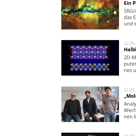
Ein 
SRG/e
das E
und s
22.05
Halbl
2D-Ma
pu­te
nes u
21.05
„Mol
Analy
Wech­
nen l
21.04