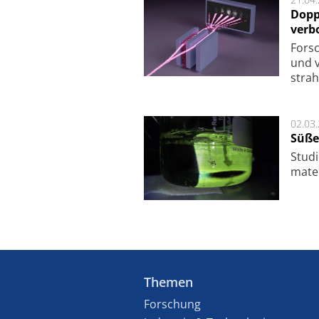
Dopp
verb
For­sc
und v
strah
02.03
Süße
Studi
ma­te
Themen
Forschung