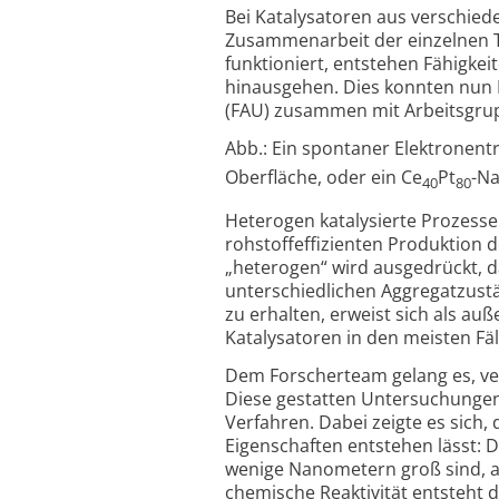
Bei Katalysatoren aus verschie
Zusammenarbeit der einzelnen T
funktioniert, entstehen Fähigke
hinausgehen. Dies konnten nun 
(FAU) zusammen mit Arbeitsgrup
Abb.: Ein spontaner Elektronentra
Oberfläche, oder ein Ce
Pt
-Na
40
80
Heterogen katalysierte Prozesse 
rohstoffeffizienten Produktion d
„heterogen“ wird ausgedrückt, d
unterschiedlichen Aggregatzustän
zu erhalten, erweist sich als a
Katalysatoren in den meisten Fäl
Dem Forscherteam gelang es, ver
Diese gestatten Untersuchungen
Verfahren. Dabei zeigte es sich, 
Eigenschaften entstehen lässt: D
wenige Nanometern groß sind, a
chemische Reaktivität entsteht