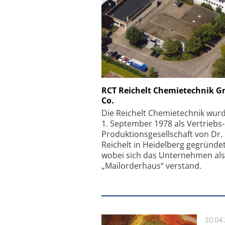
Schäfter + Kirchhoff
RCT Reichelt Chemietechnik 
Co.
Faserkoppler mit S
Feinfokussierungsmec
Die Reichelt Chemietechnik wur
1. September 1978 als Vertriebs
Produktionsgesellschaft von Dr.
Reichelt in Heidelberg gegründet
wobei sich das Unternehmen als
„Mailorderhaus“ verstand.
20.04