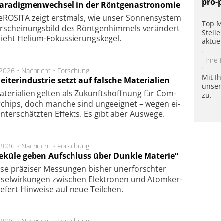
pro-
Paradigmenwechsel in der Röntgenastronomie
ROSITA zeigt erst­mals, wie unser Son­nen­sys­tem
Top M
r­schei­nungs­bild des Rönt­gen­him­mels ver­än­dert
Stell
ieht Helium-Fokus­sie­rungs­ke­gel.
aktue
.2026 •
Nachricht
•
Forschung
Mit I
eiterindustrie setzt auf falsche Materialien
unse
te­ri­a­li­en gel­ten als Zu­kunfts­hoff­nung für Com­
zu.
r­chips, doch man­che sind un­ge­eig­net – we­gen ei­
n­ter­schätz­ten Ef­fekts. Es gibt aber Aus­we­ge.
.2026 •
Nachricht
•
Forschung
eküle geben Aufschluss über Dunkle Materie“
se prä­zi­ser Mes­sung­en bis­her un­er­for­schter
sel­wir­kung­en zwi­schen Elek­tro­nen und Atom­ker­
ie­fert Hin­wei­se auf neue Teil­chen.
.2026 •
Nachricht
•
Forschung