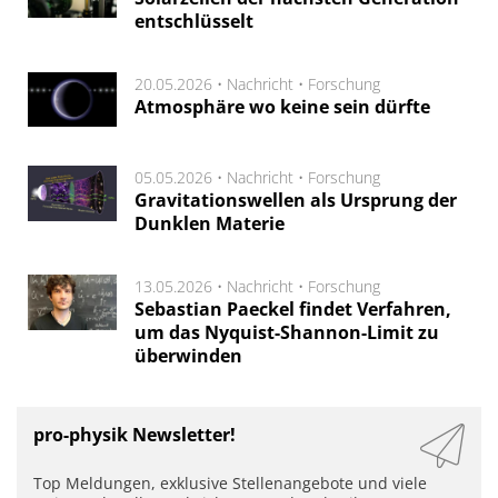
entschlüsselt
20.05.2026 •
Nachricht
•
Forschung
Atmosphäre wo keine sein dürfte
05.05.2026 •
Nachricht
•
Forschung
Gravitationswellen als Ursprung der
Dunklen Materie
13.05.2026 •
Nachricht
•
Forschung
Sebastian Paeckel findet Verfahren,
um das Nyquist-Shannon-Limit zu
überwinden
pro-physik Newsletter!
Top Meldungen, exklusive Stellenangebote und viele