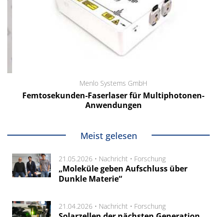
Menlo Systems GmbH
Femtosekunden-Faserlaser für Multiphotonen-
Anwendungen
Meist gelesen
21.05.2026 •
Nachricht
•
Forschung
„Moleküle geben Aufschluss über
Dunkle Materie“
21.04.2026 •
Nachricht
•
Forschung
Solarzellen der nächsten Generation