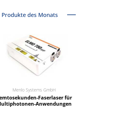
Produkte des Monats
Menlo Systems GmbH
RCT Reichelt Chemietechnik
tosekunden-Faserlaser für
Ein Unternehmen für I
ltiphotonen-Anwendungen