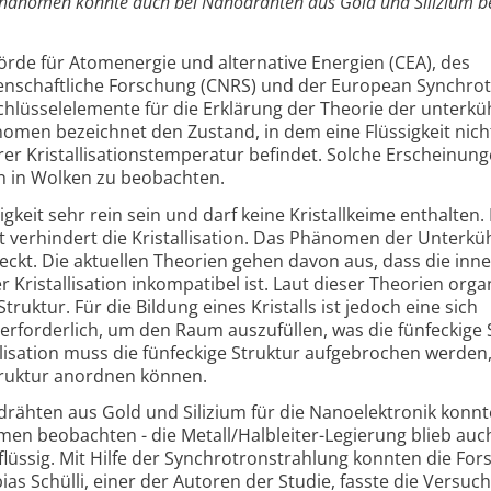
hänomen konnte auch bei Nanodrähten aus Gold und Silizium b
rde für Atomenergie und alternative Energien (CEA), des
enschaftliche Forschung (CNRS) und der European Synchro
Schlüsselelemente für die Erklärung der Theorie der unterkü
omen bezeichnet den Zustand, in dem eine Flüssigkeit nich
ihrer Kristallisationstemperatur befindet. Solche Erscheinun
n in Wolken zu beobachten.
gkeit sehr rein sein und darf keine Kristallkeime enthalten.
it verhindert die Kristallisation. Das Phänomen der Unterkü
ckt. Die aktuellen Theorien gehen davon aus, dass die inn
r Kristallisation inkompatibel ist. Laut dieser Theorien orga
truktur. Für die Bildung eines Kristalls ist jedoch eine sich
erforderlich, um den Raum auszufüllen, was die fünfeckige 
allisation muss die fünfeckige Struktur aufgebrochen werden
truktur anordnen können.
ähten aus Gold und Silizium für die Nanoelektronik konnt
en beobachten - die Metall/Halbleiter-Legierung blieb auc
 flüssig. Mit Hilfe der Synchrotronstrahlung konnten die For
as Schülli, einer der Autoren der Studie, fasste die Versuc