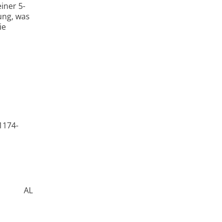
iner 5-
ung, was
ie
1174-
AL