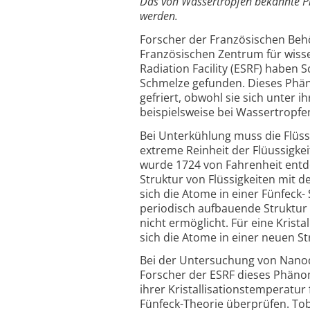
Das von Wassertropfen bekannte P
werden.
Forscher der Französischen Behö
Französischen Zentrum für wiss
Radiation Facility (ESRF) haben 
Schmelze gefunden. Dieses Phän
gefriert, obwohl sie sich unter 
beispielsweise bei Wassertropfe
Bei Unterkühlung muss die Flüssi
extreme Reinheit der Flüussigke
wurde 1724 von Fahrenheit entde
Struktur von Flüssigkeiten mit de
sich die Atome in einer Fünfeck- S
periodisch aufbauende Struktur 
nicht ermöglicht. Für eine Krist
sich die Atome in einer neuen S
Bei der Untersuchung von Nanodr
Forscher der ESRF dieses Phänom
ihrer Kristallisationstemperatur
Fünfeck-Theorie überprüfen. Tobi