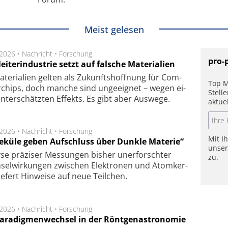
Meist gelesen
.2026 •
Nachricht
•
Forschung
pro-
eiterindustrie setzt auf falsche Materialien
te­ri­a­li­en gel­ten als Zu­kunfts­hoff­nung für Com­
Top M
r­chips, doch man­che sind un­ge­eig­net – we­gen ei­
Stell
n­ter­schätz­ten Ef­fekts. Es gibt aber Aus­we­ge.
aktue
.2026 •
Nachricht
•
Forschung
Mit I
eküle geben Aufschluss über Dunkle Materie“
unse
se prä­zi­ser Mes­sung­en bis­her un­er­for­schter
zu.
sel­wir­kung­en zwi­schen Elek­tro­nen und Atom­ker­
ie­fert Hin­wei­se auf neue Teil­chen.
.2026 •
Nachricht
•
Forschung
Paradigmenwechsel in der Röntgenastronomie