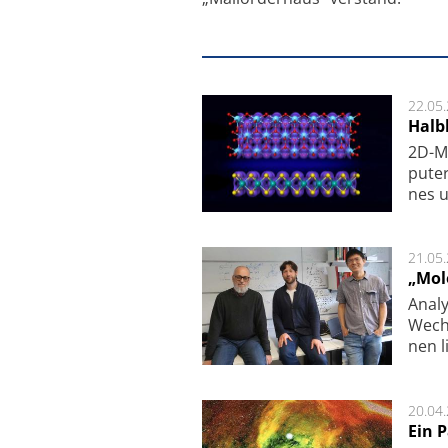
22.05
Halbl
2D-Ma
pu­te
nes u
21.05
„Mol
Analy
Wech­
nen l
20.04
Ein 