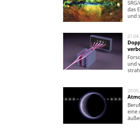
SRG/e
das E
und s
21.04
Dopp
verb
For­sc
und v
strah
20.05
Atmo
Beruf
eine 
äu­ße