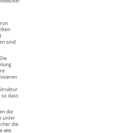
eobachtet
tron
hlten
t
gen sind
 Die
hlung
ere
nisieren
Struktur
, so dass
en die
h unter
scher die
he wie