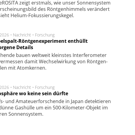
ROSITA zeigt erst­mals, wie unser Son­nen­sys­tem
r­schei­nungs­bild des Rönt­gen­him­mels ver­än­dert
ieht Helium-Fokus­sie­rungs­ke­gel.
.2026 •
Nachricht
•
Forschung
elspalt-Röntgenexperiment enthüllt
orgene Details
hen­de bau­en welt­weit kleins­tes In­ter­fe­ro­me­ter
er­mes­sen da­mit Wech­sel­wir­kung von Rönt­gen­
­len mit Atom­ker­nen.
.2026 •
Nachricht
•
Forschung
sphäre wo keine sein dürfte
s- und Ama­teuer­for­schen­de in Japan de­tek­tie­ren
dün­ne Gas­hül­le um ein 500-Kilo­meter-Objekt im
­ren Son­nen­sys­tem.