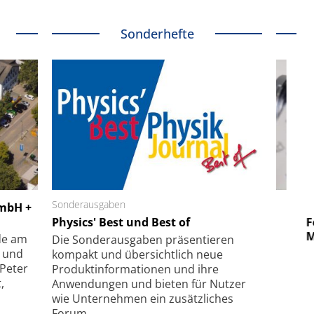
Sonderhefte
 GmbH
Sonderausgaben
SmarAct GmbH
GmbH +
uper-
Physics' Best und Best of
Elektronenmikroskopie auf
Fem
hanismus
kleinstem Raum
Mu
de am
Die Sonder­ausgaben präsentieren
- und
kompakt und übersichtlich neue
 Peter
Produkt­informationen und ihre
,
Anwendungen und bieten für Nutzer
wie Unternehmen ein zusätzliches
Forum.