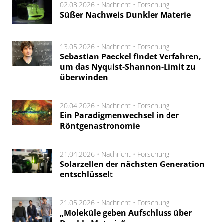
02.03.2026 •
Nachricht
•
Forschung
Süßer Nachweis Dunkler Materie
13.05.2026 •
Nachricht
•
Forschung
Sebastian Paeckel findet Verfahren,
um das Nyquist-Shannon-Limit zu
überwinden
20.04.2026 •
Nachricht
•
Forschung
Ein Paradigmenwechsel in der
Röntgenastronomie
21.04.2026 •
Nachricht
•
Forschung
Solarzellen der nächsten Generation
entschlüsselt
21.05.2026 •
Nachricht
•
Forschung
„Moleküle geben Aufschluss über