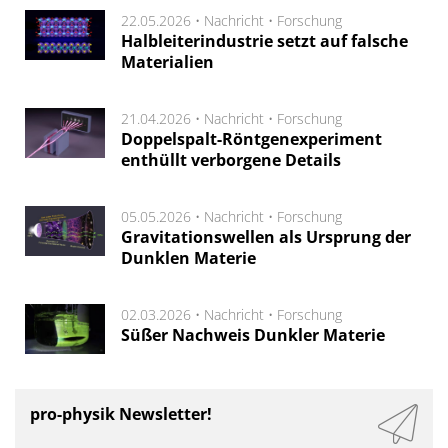
22.05.2026 •
Nachricht
•
Forschung
Halbleiterindustrie setzt auf falsche
Materialien
21.04.2026 •
Nachricht
•
Forschung
Doppelspalt-Röntgenexperiment
enthüllt verborgene Details
05.05.2026 •
Nachricht
•
Forschung
Gravitationswellen als Ursprung der
Dunklen Materie
02.03.2026 •
Nachricht
•
Forschung
Süßer Nachweis Dunkler Materie
pro-physik Newsletter!