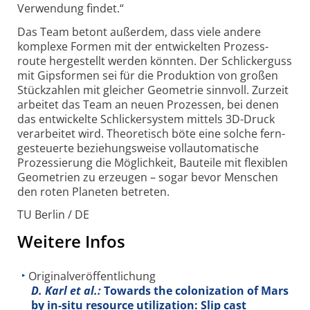
Verwendung findet.“
Das Team betont außerdem, dass viele andere
komplexe Formen mit der entwickelten Prozess­
route hergestellt werden könnten. Der Schlicker­guss
mit Gips­formen sei für die Produktion von großen
Stück­zahlen mit gleicher Geometrie sinnvoll. Zurzeit
arbeitet das Team an neuen Prozessen, bei denen
das entwickelte Schlicker­system mittels 3D-Druck
verarbeitet wird. Theoretisch böte eine solche fern­
gesteuerte beziehungs­weise voll­automatische
Prozessierung die Möglichkeit, Bau­teile mit flexiblen
Geo­metrien zu erzeugen – sogar bevor Menschen
den roten Planeten betreten.
TU Berlin / DE
Weitere Infos
Originalveröffentlichung
D. Karl et al.:
Towards the colonization of Mars
by in-situ resource utilization: Slip cast