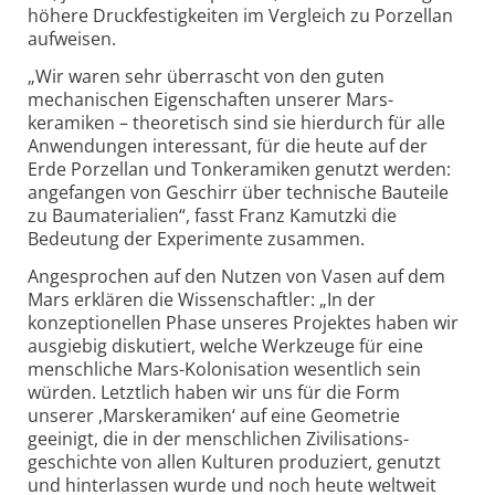
höhere Druck­festigkeiten im Vergleich zu Porzellan
aufweisen.
„Wir waren sehr überrascht von den guten
mechanischen Eigenschaften unserer Mars­
keramiken – theoretisch sind sie hierdurch für alle
Anwendungen interessant, für die heute auf der
Erde Porzellan und Ton­keramiken genutzt werden:
angefangen von Geschirr über technische Bauteile
zu Baumaterialien“, fasst Franz Kamutzki die
Bedeutung der Experimente zusammen.
Angesprochen auf den Nutzen von Vasen auf dem
Mars erklären die Wissen­schaftler: „In der
konzeptionellen Phase unseres Projektes haben wir
ausgiebig diskutiert, welche Werk­zeuge für eine
menschliche Mars-
Kolonisation wesentlich sein
würden. Letztlich haben wir uns für die Form
unserer ‚Mars­keramiken‘ auf eine Geo­metrie
geeinigt, die in der menschlichen Zivilisations­
geschichte von allen Kulturen produziert, genutzt
und hinter­lassen wurde und noch heute welt­weit