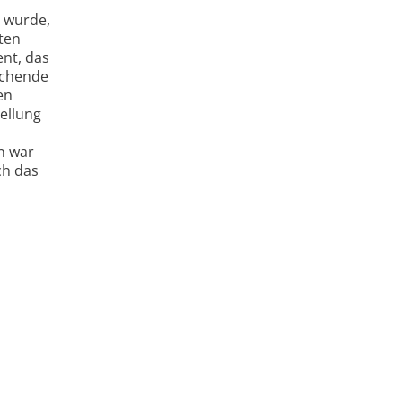
t wurde,
ten
ent, das
rechende
en
tellung
n war
ch das