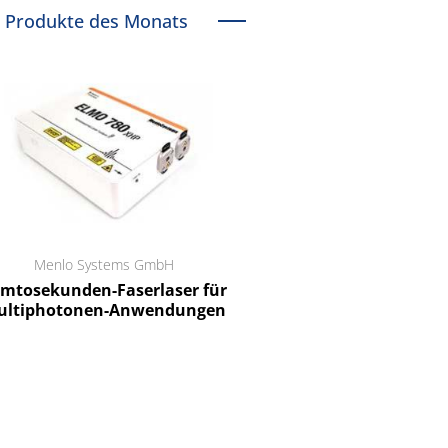
Produkte des Monats
Menlo Systems GmbH
RCT Reichelt Chemietechnik
tosekunden-Faserlaser für
Ein Unternehmen für I
ltiphotonen-Anwendungen