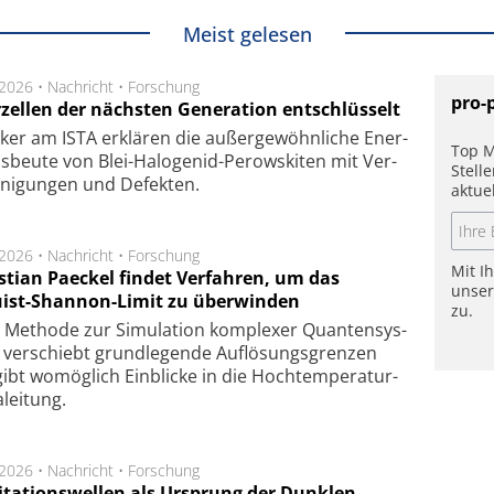
Meist gelesen
.2026 •
Nachricht
•
Forschung
pro-
rzellen der nächsten Generation entschlüsselt
ker am ISTA er­klä­ren die außer­ge­wöhn­li­che Ener­
Top M
us­beu­te von Blei-Halo­ge­nid-Perows­ki­ten mit Ver­
Stell
­ni­gung­en und De­fek­ten.
aktue
.2026 •
Nachricht
•
Forschung
Mit I
stian Paeckel findet Verfahren, um das
unse
ist-Shannon-Limit zu überwinden
zu.
Methode zur Simu­la­tion kom­ple­xer Quan­ten­sys­
 ver­schiebt grund­le­gen­de Auf­lösungs­gren­zen
ibt wo­mög­lich Ein­blicke in die Hoch­tempe­ra­tur­
lei­tung.
.2026 •
Nachricht
•
Forschung
itationswellen als Ursprung der Dunklen