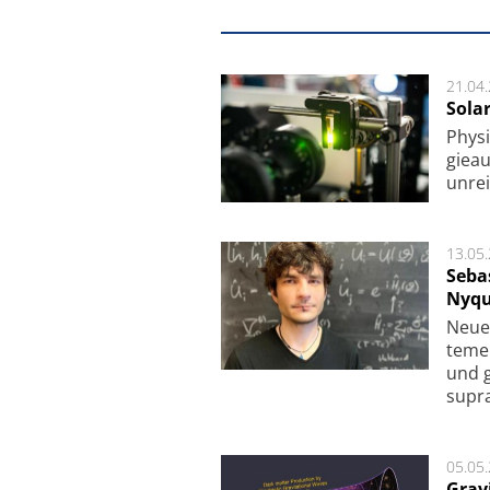
21.04
Sola
Physi
gie­a
unrei
13.05
Seba
Nyqu
Neue 
te­me
und g
supra­
05.05
Grav