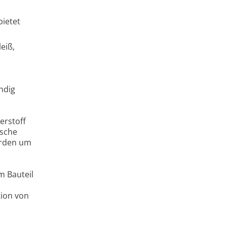
bietet
eiß,
ndig
erstoff
ische
erden um
m Bauteil
tion von