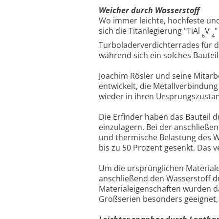
Weicher durch Wasserstoff
Wo immer leichte, hochfeste und 
sich die Titanlegierung "TiAl
V
"
6
4
Turboladerverdichterrades für 
während sich ein solches Bauteil
Joachim Rösler und seine Mitarb
entwickelt, die Metallverbindun
wieder in ihren Ursprungszustan
Die Erfinder haben das Bauteil 
einzulagern. Bei der anschließ
und thermische Belastung des We
bis zu 50 Prozent gesenkt. Das v
Um die ursprünglichen Materiale
anschließend den Wasserstoff d
Materialeigenschaften wurden da
Großserien besonders geeignet, 