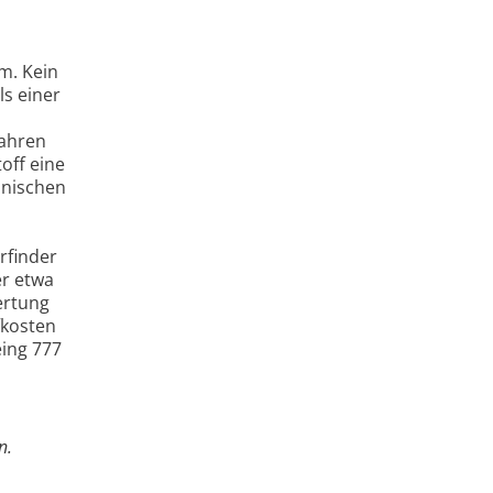
um. Kein
ls einer
fahren
off eine
hnischen
rfinder
er etwa
ertung
fkosten
eing 777
n.