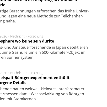
rie
rtige Be­rech­nung­en er­for­schen das frü­he Uni­ver­
nd legen eine neue Me­tho­de zur Teil­chen­her­
lung nahe.
.2026 •
Nachricht
•
Forschung
sphäre wo keine sein dürfte
s- und Ama­teuer­for­schen­de in Japan de­tek­tie­ren
dün­ne Gas­hül­le um ein 500-Kilo­meter-Objekt im
­ren Son­nen­sys­tem.
.2026 •
Nachricht
•
Forschung
elspalt-Röntgenexperiment enthüllt
orgene Details
hen­de bau­en welt­weit kleins­tes In­ter­fe­ro­me­ter
er­mes­sen da­mit Wech­sel­wir­kung von Rönt­gen­
­len mit Atom­ker­nen.