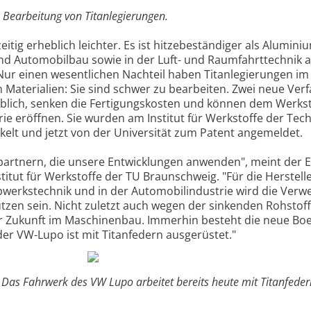
e Bearbeitung von Titanlegierungen.
zeitig erheblich leichter. Es ist hitzebeständiger als Alumini
und Automobilbau sowie in der Luft- und Raumfahrttechnik a
 Nur einen wesentlichen Nachteil haben Titanlegierungen im
 Materialien: Sie sind schwer zu bearbeiten. Zwei neue Ver
eblich, senken die Fertigungskosten und können dem Werkst
rie eröffnen. Sie wurden am Institut für Werkstoffe der Tec
kelt und jetzt von der Universität zum Patent angemeldet.
epartnern, die unsere Entwicklungen anwenden", meint der E
titut für Werkstoffe der TU Braunschweig. "Für die Herstell
ebwerkstechnik und in der Automobilindustrie wird die Verw
zen sein. Nicht zuletzt auch wegen der sinkenden Rohstof
der Zukunft im Maschinenbau. Immerhin besteht die neue Bo
der VW-Lupo ist mit Titanfedern ausgerüstet."
t: Das Fahrwerk des VW Lupo arbeitet bereits heute mit Titanfeder