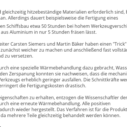
gleichzeitig hitzebeständige Materialien erforderlich sind, 
 an. Allerdings dauert beispielsweise die Fertigung eines
den Schiffsbau etwa 50 Stunden bei hohem Werkzeugverschl
 aus Aluminium in nur 5 Stunden fräsen lässt.
eiter Carsten Siemers und Martin Bäker haben einen "Trick"
g zunächst weicher zu machen und anschließend fast vollstä
d zu versetzen.
durch eine spezielle Wärmebehandlung dazu gebracht, Wass
enden Zerspanung konnten sie nachweisen, dass die mechan
rkzeugs erheblich geringer ausfallen. Die Schnittkräfte w
erringert die Fertigungskosten drastisch.
igenschaften zu erhalten, entzogen die Wissenschaftler de
urch eine erneute Wärmebehandlung. Alle positiven
durch wieder hergestellt. Das Verfahren ist für die Produk
da mehrere Teile gleichzeitig behandelt werden können.