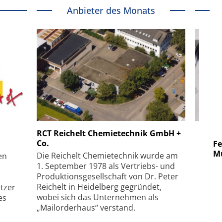
Anbieter des Monats
 GmbH
SmarAct GmbH
RCT Reichelt Chemietechnik GmbH +
Co.
uper-
Elektronenmikroskopie auf
Fem
hanismus
kleinstem Raum
Mu
Die Reichelt Chemietechnik wurde am
en
1. September 1978 als Vertriebs- und
Produktionsgesellschaft von Dr. Peter
Reichelt in Heidelberg gegründet,
tzer
wobei sich das Unternehmen als
es
„Mailorderhaus“ verstand.