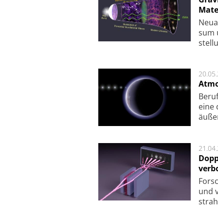
Mate
Neu­a
sum u
stel­
20.05
Atmo
Beruf
eine 
äu­ße
21.04
Dopp
verb
For­sc
und v
strah