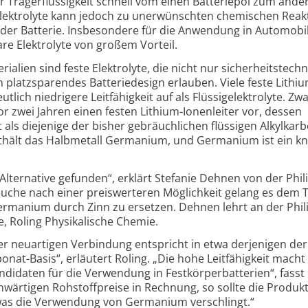
r Trägerflüssigkeit schnell vom einen Batteriepol zum ande
 Elektrolyte kann jedoch zu unerwünschten chemischen Reak
 der Batterie. Insbesondere für die Anwendung in Automobi
e Elektrolyte von großem Vorteil.
rialien sind feste Elektrolyte, die nicht nur sicherheitstech
n platzsparendes Batteriedesign erlauben. Viele feste Lithiu
tlich niedrigere Leitfähigkeit auf als Flüssigelektrolyte. Zwa
r zwei Jahren einen festen Lithium-Ionenleiter vor, dessen
t als diejenige der bisher gebräuchlichen flüssigen Alkylkar
nthält das Halbmetall Germanium, und Germanium ist ein k
lternative gefunden“, erklärt Stefanie Dehnen von der Phil
 Suche nach einer preiswerteren Möglichkeit gelang es dem
rmanium durch Zinn zu ersetzen. Dehnen lehrt an der Phil
, Roling Physikalische Chemie.
der neuartigen Verbindung entspricht in etwa derjenigen der
bonat-Basis“, erläutert Roling. „Die hohe Leitfähigkeit macht
ndidaten für die Verwendung in Festkörperbatterien“, fasst 
wärtigen Rohstoffpreise in Rechnung, so sollte die Produk
 was die Verwendung von Germanium verschlingt.“