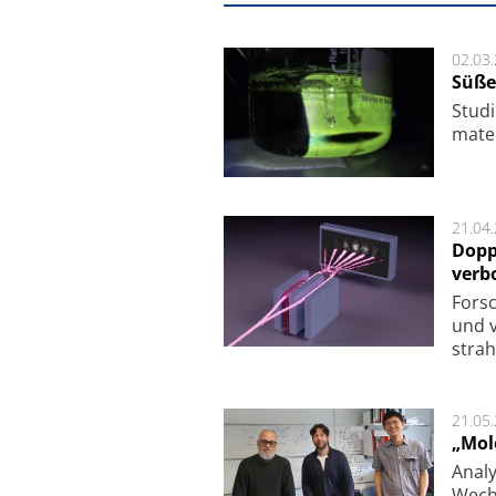
02.03
Süße
Studi
ma­te
21.04
Dopp
verb
For­sc
und v
strah
21.05
„Mol
Analy
Wech­