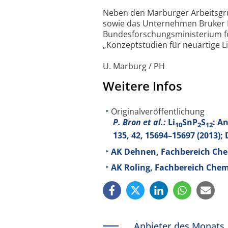
Neben den Marburger Arbeitsgru
sowie das Unternehmen Bruker Bi
Bundesforschungsministerium fö
„Konzeptstudien für neuartige L
U. Marburg / PH
Weitere Infos
Originalveröffentlichung
P. Bron et al.:
Li
SnP
S
: A
10
2
12
135
, 42, 15694–15697 (2013);
AK Dehnen, Fachbereich Chem
AK Roling, Fachbereich Chem
Anbieter des Monats