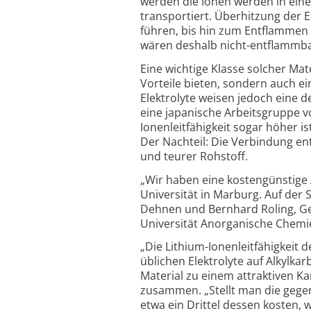
werden die Ionen werden in eine
transportiert. Überhitzung der
führen, bis hin zum Entflammen
wären deshalb nicht-entflammbar
Eine wichtige Klasse solcher Mate
Vorteile bieten, sondern auch ei
Elektrolyte weisen jedoch eine deu
eine japanische Arbeitsgruppe vo
Ionenleitfähigkeit sogar höher is
Der Nachteil: Die Verbindung e
und teurer Rohstoff.
„Wir haben eine kostengünstige A
Universität in Marburg. Auf der
Dehnen und Bernhard Roling, Ge
Universität Anorganische Chemie
„Die Lithium-Ionenleitfähigkeit 
üblichen Elektrolyte auf Alkylkar
Material zu einem attraktiven Ka
zusammen. „Stellt man die gegen
etwa ein Drittel dessen kosten,