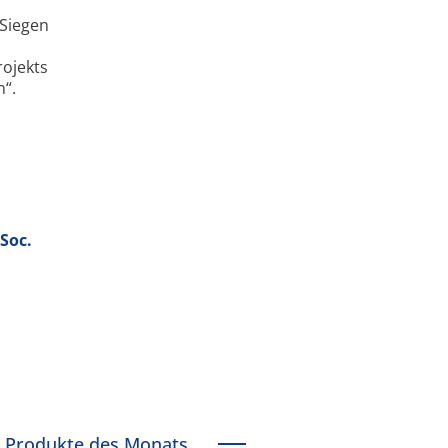
 Siegen
rojekts
n“.
Soc.
Produkte des Monats