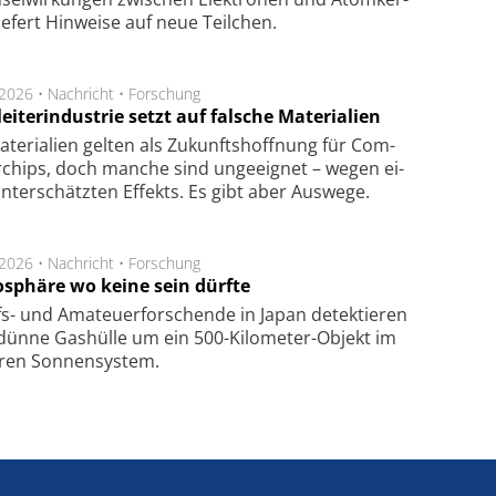
ie­fert Hin­wei­se auf neue Teil­chen.
.2026 •
Nachricht
•
Forschung
eiterindustrie setzt auf falsche Materialien
te­ri­a­li­en gel­ten als Zu­kunfts­hoff­nung für Com­
r­chips, doch man­che sind un­ge­eig­net – we­gen ei­
n­ter­schätz­ten Ef­fekts. Es gibt aber Aus­we­ge.
.2026 •
Nachricht
•
Forschung
sphäre wo keine sein dürfte
s- und Ama­teuer­for­schen­de in Japan de­tek­tie­ren
dün­ne Gas­hül­le um ein 500-Kilo­meter-Objekt im
­ren Son­nen­sys­tem.