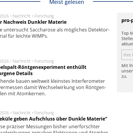
Meist gelesen
.2026 •
Nachricht
•
Forschung
pro-
r Nachweis Dunkler Materie
e unter­sucht Saccha­ro­se als mög­li­ches De­tek­tor­
Top M
­rial für leich­te WIMPs.
Stell
aktue
.2026 •
Nachricht
•
Forschung
Mit I
elspalt-Röntgenexperiment enthüllt
unse
orgene Details
zu.
hen­de bau­en welt­weit kleins­tes In­ter­fe­ro­me­ter
er­mes­sen da­mit Wech­sel­wir­kung von Rönt­gen­
­len mit Atom­ker­nen.
.2026 •
Nachricht
•
Forschung
eküle geben Aufschluss über Dunkle Materie“
se prä­zi­ser Mes­sung­en bis­her un­er­for­schter
sel­wir­kung­en zwi­schen Elek­tro­nen und Atom­ker­