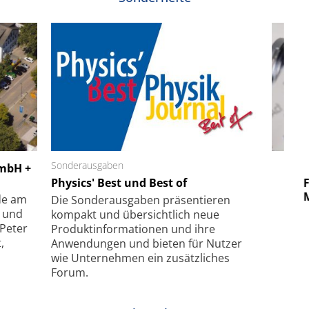
 GmbH
Sonderausgaben
SmarAct GmbH
GmbH +
uper-
Physics' Best und Best of
Elektronenmikroskopie auf
Fem
hanismus
kleinstem Raum
Mu
de am
Die Sonder­ausgaben präsentieren
- und
kompakt und übersichtlich neue
 Peter
Produkt­informationen und ihre
,
Anwendungen und bieten für Nutzer
wie Unternehmen ein zusätzliches
Forum.