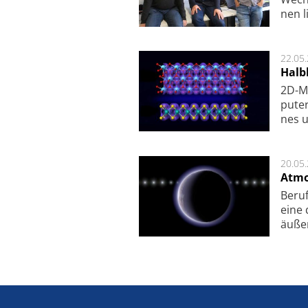
nen l
22.05
Halbl
2D-Ma
pu­te
nes u
20.05
Atmo
Beruf
eine 
äu­ße