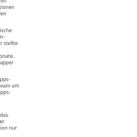
ren
tionen
len
nische
m-
r stellte
bonate.
napper
ipps-
 Team um
ipps-
 das
er
tion nur