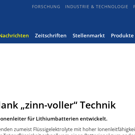
FORSCHUNG
INDUSTRIE & TECHNOLOGIE
Nachrichten
Zeitschriften
Stellenmarkt
Produkte
nk „zinn-voller“ Technik
Ionenleiter für Lithiumbatterien entwickelt.
den zumeist Flüssigelektrolyte mit hoher Ionenleitfähigkei