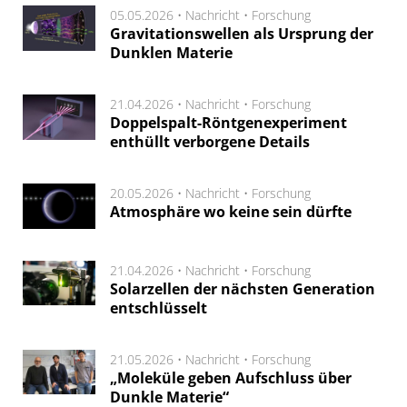
05.05.2026 •
Nachricht
•
Forschung
Gravitationswellen als Ursprung der
Dunklen Materie
21.04.2026 •
Nachricht
•
Forschung
Doppelspalt-Röntgenexperiment
enthüllt verborgene Details
20.05.2026 •
Nachricht
•
Forschung
Atmosphäre wo keine sein dürfte
21.04.2026 •
Nachricht
•
Forschung
Solarzellen der nächsten Generation
entschlüsselt
21.05.2026 •
Nachricht
•
Forschung
„Moleküle geben Aufschluss über
Dunkle Materie“