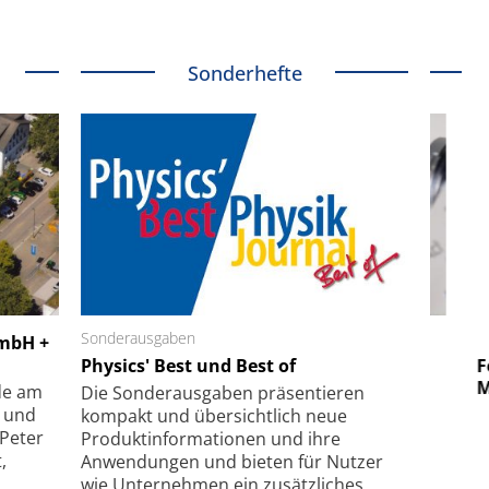
Sonderhefte
 GmbH
Sonderausgaben
SmarAct GmbH
GmbH +
uper-
Physics' Best und Best of
Elektronenmikroskopie auf
Fem
hanismus
kleinstem Raum
Mu
de am
Die Sonder­ausgaben präsentieren
- und
kompakt und übersichtlich neue
 Peter
Produkt­informationen und ihre
,
Anwendungen und bieten für Nutzer
wie Unternehmen ein zusätzliches