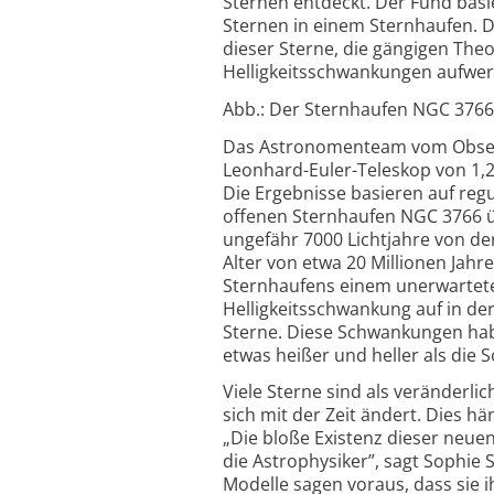
Sternen entdeckt. Der Fund basi
Sternen in einem Sternhaufen. 
dieser Sterne, die gängigen The
Helligkeitsschwankungen aufwer
Abb.: Der Sternhaufen NGC 3766. 
Das Astronomenteam vom Observ
Leonhard-Euler-Teleskop von 1,
Die Ergebnisse basieren auf reg
offenen Sternhaufen NGC 3766 ü
ungefähr 7000 Lichtjahre von der
Alter von etwa 20 Millionen Jah
Sternhaufens einem unerwarteten
Helligkeitsschwankung auf in de
Sterne. Diese Schwankungen hab
etwas heißer und heller als die 
Viele Sterne sind als veränderlic
sich mit der Zeit ändert. Dies h
„Die bloße Existenz dieser neue
die Astrophysiker”, sagt Sophie 
Modelle sagen voraus, dass sie i