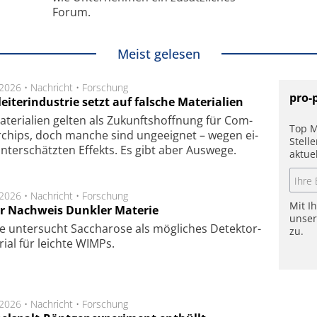
Forum.
Meist gelesen
.2026 •
Nachricht
•
Forschung
pro-
eiterindustrie setzt auf falsche Materialien
te­ri­a­li­en gel­ten als Zu­kunfts­hoff­nung für Com­
Top M
r­chips, doch man­che sind un­ge­eig­net – we­gen ei­
Stell
n­ter­schätz­ten Ef­fekts. Es gibt aber Aus­we­ge.
aktue
.2026 •
Nachricht
•
Forschung
Mit I
r Nachweis Dunkler Materie
unse
e unter­sucht Saccha­ro­se als mög­li­ches De­tek­tor­
zu.
­rial für leich­te WIMPs.
.2026 •
Nachricht
•
Forschung