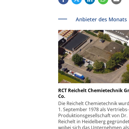
Anbieter des Monats
Schäfter + Kirchhoff
RCT Reichelt Chemietechnik 
Co.
Faserkoppler mit S
Feinfokussierungsmec
Die Reichelt Chemietechnik wur
1. September 1978 als Vertriebs
Produktionsgesellschaft von Dr.
Reichelt in Heidelberg gegründet
wobei sich das Unternehmen als