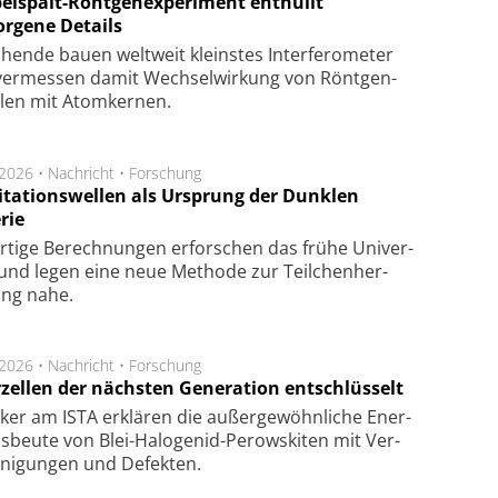
elspalt-Röntgenexperiment enthüllt
orgene Details
hen­de bau­en welt­weit kleins­tes In­ter­fe­ro­me­ter
er­mes­sen da­mit Wech­sel­wir­kung von Rönt­gen­
­len mit Atom­ker­nen.
.2026 •
Nachricht
•
Forschung
itationswellen als Ursprung der Dunklen
rie
rtige Be­rech­nung­en er­for­schen das frü­he Uni­ver­
nd legen eine neue Me­tho­de zur Teil­chen­her­
lung nahe.
.2026 •
Nachricht
•
Forschung
rzellen der nächsten Generation entschlüsselt
ker am ISTA er­klä­ren die außer­ge­wöhn­li­che Ener­
us­beu­te von Blei-Halo­ge­nid-Perows­ki­ten mit Ver­
­ni­gung­en und De­fek­ten.