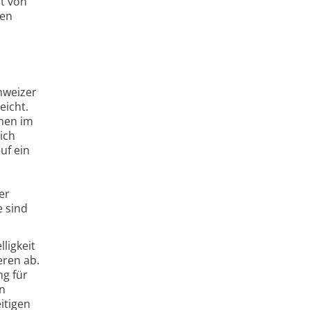
it von
ten
hweizer
eicht.
rnen im
ich
uf ein
er
e sind
ligkeit
eren ab.
ng für
en
itigen