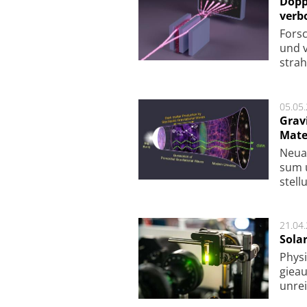
Dopp
verb
For­sc
und v
strah
05.05
Grav
Mate
Neu­a
sum u
stel­
21.04
Sola
Physi
gie­a
unrei