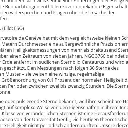
ert auf dem Nachweis sehr kleiner Änderungen der Helligke
Die Beobachtungen enthüllen zuvor unbekannte Eigenschaf
orien widersprechen und Fragen über die Ursache der
fen.
(Bild: ESO)
atoire de Genève hat mit dem vergleichsweise kleinen Sc
2 Metern Durchmesser eine außergewöhnliche Präzision err
ulären Helligkeitsmessungen von mehr als dreitausend Ste
ber einen Zeitraum von sieben Jahren. NGC 3766 befindet s
 Erde entfernt im südlichen Sternbild Centaurus und wird a
ren geschätzt. Den Messungen nach folgen 36 Sterne des
 Muster – sie weisen eine winzige, regelmäßige
r Größenordnung von 0,1 Prozent der normalen Helligkeit d
en Perioden zwischen zwei bis zwanzig Stunden. Die Stern
Sonne.
he oder pulsierende Sterne bekannt, weil ihre scheinbare Hel
ängt auf komplexe Weise von den Eigenschaften in ihrem Inn
n Klasse von veränderlichen Sternen ist eine Herausforderu
Saesen von der Universität Genf. „Die heutigen theoretisch
hre Helligkeit nicht periodisch ändern dürften. Unsere derze