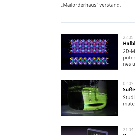
„Mailorderhaus“ verstand.
22.05
Halbl
2D-Ma
pu­te
nes u
02.03
Süße
Studi
ma­te
21.04