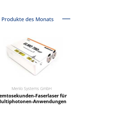
Produkte des Monats
Menlo Systems GmbH
RCT Reichelt Chemietechnik
tosekunden-Faserlaser für
Ein Unternehmen für I
ltiphotonen-Anwendungen