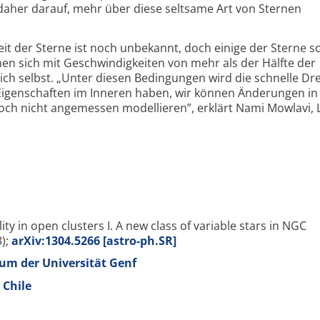
aher darauf, mehr über diese seltsame Art von Sternen
eit der Sterne ist noch unbekannt, doch einige der Sterne s
ehen sich mit Geschwindigkeiten von mehr als der Hälfte der
sich selbst. „Unter diesen Bedingungen wird die schnelle D
e Eigenschaften im Inneren haben, wir können Änderungen in
noch nicht angemessen modellieren”, erklärt Nami Mowlavi, L
lity in open clusters I. A new class of variable stars in NGC
3);
arXiv:1304.5266 [astro-ph.SR]
um der Universität Genf
 Chile