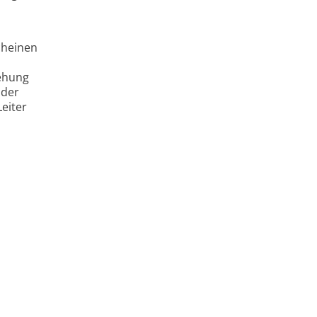
cheinen
rehung
 der
eiter