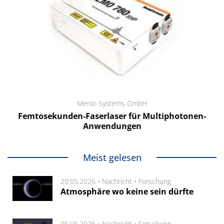
Menlo Systems GmbH
Femtosekunden-Faserlaser für Multiphotonen-
Anwendungen
Meist gelesen
20.05.2026 •
Nachricht
•
Forschung
Atmosphäre wo keine sein dürfte
05.05.2026 •
Nachricht
•
Forschung