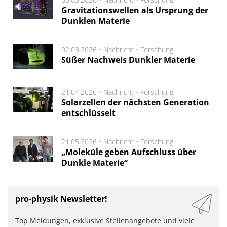
Gravitationswellen als Ursprung der
Dunklen Materie
02.03.2026 •
Nachricht
•
Forschung
Süßer Nachweis Dunkler Materie
21.04.2026 •
Nachricht
•
Forschung
Solarzellen der nächsten Generation
entschlüsselt
21.05.2026 •
Nachricht
•
Forschung
„Moleküle geben Aufschluss über
Dunkle Materie“
pro-physik Newsletter!
Top Meldungen, exklusive Stellenangebote und viele