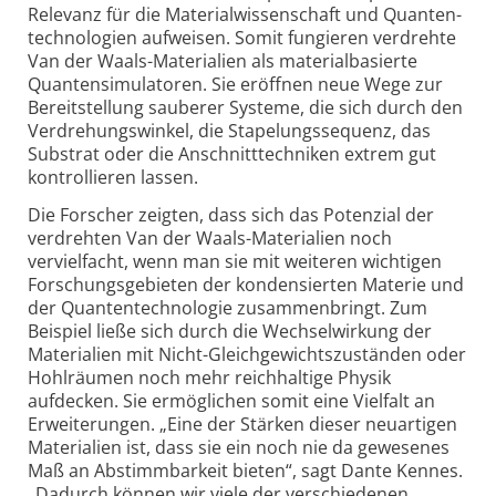
Relevanz für die Material­wissenschaft und Quanten­
technologien aufweisen. Somit fungieren verdrehte
Van der Waals-Materialien als material­basierte
Quanten­simulatoren. Sie eröffnen neue Wege zur
Bereitstellung sauberer Systeme, die sich durch den
Verdrehungs­winkel, die Stapelungs­sequenz, das
Substrat oder die Anschnitt­techniken extrem gut
kontrollieren lassen.
Die Forscher zeigten, dass sich das Potenzial der
verdrehten Van der Waals-Materialien noch
vervielfacht, wenn man sie mit weiteren wichtigen
Forschungs­gebieten der kondensierten Materie und
der Quanten­technologie zusammenbringt. Zum
Beispiel ließe sich durch die Wechsel­wirkung der
Materialien mit Nicht-Gleichgewichtszuständen oder
Hohlräumen noch mehr reichhaltige Physik
aufdecken. Sie ermöglichen somit eine Vielfalt an
Erweiterungen. „Eine der Stärken dieser neuartigen
Materialien ist, dass sie ein noch nie da gewesenes
Maß an Abstimm­barkeit bieten“, sagt Dante Kennes.
„Dadurch können wir viele der verschiedenen