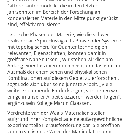
Gitterquanten­modelle, die in den letzten
Jahrzehnten im Bereich der Forschung an
kondensierter Materie in den Mittelpunkt gerückt
sind, effektiv realisieren.“
Exotische Phasen der Materie, wie die schwer
realisierbare Spin-Flüssig­keits-Phase oder Systeme
mit topologischen, für Quanten­technologien
relevanten, Eigenschaften, könnten damit in
greifbare Nähe rücken. „Wir stehen wirklich am
Anfang einer fasz­inierenden Reise, um das enorme
Ausmaß der chemischen und physikalischen
Kombinationen auf diesem Gebiet zu erforschen“,
sagt Lede Xian über seine jüngste Arbeit. „Viele
weitere spannende Entdeckungen, von denen wir
einige in unserer Arbeit skizzieren, werden folgen“,
ergänzt sein Kollege Martin Claassen.
Verdrehte van der Waals-Materialien stellen
aufgrund ihrer Komplexität eine außer­gewöhnliche
experimentelle Herausforderung dar. Sie eröffnen
zudem völlig neue Wege der Manipulation und