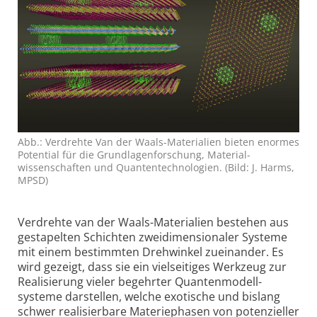
Abb.: Verdrehte Van der Waals-Materialien bieten enormes
Potential für die Grundlagen­forschung, Material­
wissenschaften und Quanten­technologien. (Bild: J. Harms,
MPSD)
Verdrehte van der Waals-Materialien bestehen aus
gestapelten Schichten zwei­dimensionaler Systeme
mit einem bestimmten Drehwinkel zueinander. Es
wird gezeigt, dass sie ein vielseitiges Werkzeug zur
Realisierung vieler begehrter Quantenmodell­
systeme darstellen, welche exotische und bislang
schwer realisierbare Materiephasen von potenzieller