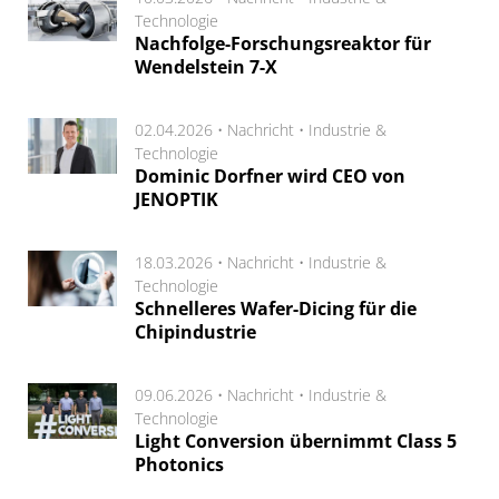
Technologie
Nachfolge-Forschungsreaktor für
Wendelstein 7-X
02.04.2026 •
Nachricht
•
Industrie &
Technologie
Dominic Dorfner wird CEO von
JENOPTIK
18.03.2026 •
Nachricht
•
Industrie &
Technologie
Schnelleres Wafer-Dicing für die
Chipindustrie
09.06.2026 •
Nachricht
•
Industrie &
Technologie
Light Conversion übernimmt Class 5
Photonics