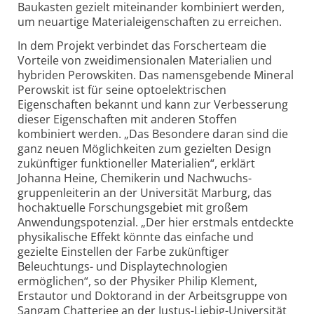
Baukasten gezielt miteinander kombiniert werden,
um neuartige Material­eigenschaften zu erreichen.
In dem Projekt verbindet das Forscherteam die
Vorteile von zweidimensionalen Materialien und
hybriden Perowskiten. Das namens­gebende Mineral
Perowskit ist für seine optoelektrischen
Eigenschaften bekannt und kann zur Verbesserung
dieser Eigenschaften mit anderen Stoffen
kombiniert werden. „Das Besondere daran sind die
ganz neuen Möglichkeiten zum gezielten Design
zukünftiger funktioneller Materialien“, erklärt
Johanna Heine, Chemikerin und Nachwuchs­
gruppenleiterin an der Universität Marburg, das
hochaktuelle Forschungs­gebiet mit großem
Anwendungs­potenzial. „Der hier erstmals entdeckte
physikalische Effekt könnte das einfache und
gezielte Einstellen der Farbe zukünftiger
Beleuchtungs- und Display­technologien
ermöglichen“, so der Physiker Philip Klement,
Erstautor und Doktorand in der Arbeitsgruppe von
Sangam Chatterjee an der Justus-Liebig-Universität