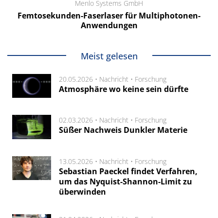
Menlo Systems GmbH
Femtosekunden-Faserlaser für Multiphotonen-
Anwendungen
Meist gelesen
20.05.2026 •
Nachricht
•
Forschung
Atmosphäre wo keine sein dürfte
02.03.2026 •
Nachricht
•
Forschung
Süßer Nachweis Dunkler Materie
13.05.2026 •
Nachricht
•
Forschung
Sebastian Paeckel findet Verfahren,
um das Nyquist-Shannon-Limit zu
überwinden