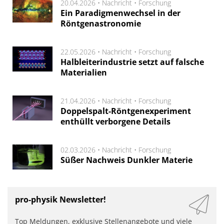
20.04.2026 •
Nachricht
•
Forschung
Ein Paradigmenwechsel in der
Röntgenastronomie
22.05.2026 •
Nachricht
•
Forschung
Halbleiterindustrie setzt auf falsche
Materialien
21.04.2026 •
Nachricht
•
Forschung
Doppelspalt-Röntgenexperiment
enthüllt verborgene Details
02.03.2026 •
Nachricht
•
Forschung
Süßer Nachweis Dunkler Materie
pro-physik Newsletter!
Top Meldungen, exklusive Stellenangebote und viele