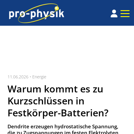
11.06.2026 •
Energie
Warum kommt es zu
Kurzschlüssen in
Festkörper-Batterien?
Den­dri­te er­zeu­gen hydro­sta­ti­sche Span­nung,
die zu Zug­span­nung­en im fes­ten Elek­tro­ly­ten