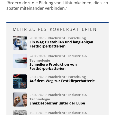
fördern dort die Bildung von Lithiumkeimen, die sich
später miteinander verbinden.“
MEHR ZU FESTKÖRPERBATTERIEN
20.01.2026 •
Nachricht
•
Forschung
Ein Weg zu stabilen und langlebigen
Festkörperbatterien
24.06.2024 •
Nachricht
•
Industrie &
Technologie
Schnellere Produktion von
Festkörperbatterien
23.03.2023 •
Nachricht
•
Forschung
Auf dem Weg zur Festkörperbatterie
27.02.2023 •
Nachricht
•
Industrie &
Technologie
Energiespeicher unter der Lupe
15.11.2019 •
Nachricht
•
Industrie &