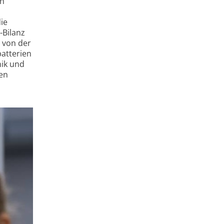
an
ie
-Bilanz
 von der
atterien
nik und
ren