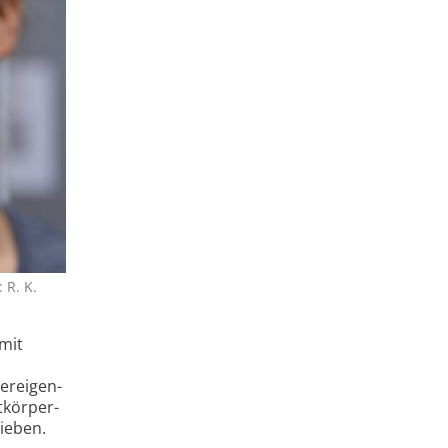
 R. K.
 mit
er­eigen­
tkörper­
rieben.