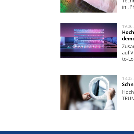
Techn
in „P
19.06
Hoch
demo
Zu­sa
auf V
to-Lo
18.03
Schne
Hoch­
TRUMP