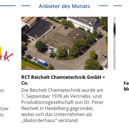
Anbieter des Monats
 GmbH
SmarAct GmbH
RCT Reichelt Chemietechnik GmbH +
Co.
uper-
Elektronenmikroskopie auf
Fem
hanismus
kleinstem Raum
Mu
Die Reichelt Chemietechnik wurde am
en
1. September 1978 als Vertriebs- und
Produktionsgesellschaft von Dr. Peter
Reichelt in Heidelberg gegründet,
tzer
wobei sich das Unternehmen als
es
„Mailorderhaus“ verstand.