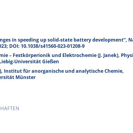
enges in speeding up solid-state battery development“, N
023; DOI: 10.1038/s41560-023-01208-9
ie – Festkörperionik und Elektrochemie (J. Janek), Physi
Liebig-Universität Gießen
r), Institut für anorganische und analytische Chemie,
ersität Münster
CHAFTEN