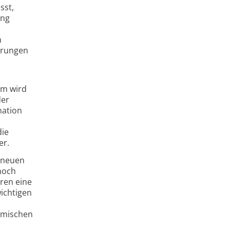
sst,
ung
n
derungen
em wird
der
nation
die
er.
r neuen
noch
oren eine
wichtigen
hemischen