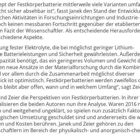
pt der Festkörper­batterie mittlerweile viele Varianten umfa
ht sicher absehbar ist“, fasst Janek den Stand der Entwickl
en Aktivitäten in Forschungs­einrichtungen und Industrie­
ch keinen messbaren Fortschritt gegenüber der etablierte
in Fazit der Wissenschaftler. Als entscheidende Heraus­for
schiedene Aspekte.
ung fester Elektrolyte, die bei möglichst geringer Lithium­
re Batterie­leistungen und Sicherheit gewährleisten. Außerd
pazität benötigt, das ein geringeres Volumen und Gewicht 
ien neue Ansätze in der Material­forschung durch die Kombi
 vor allem durch die Zusammen­arbeit möglichst diverser
ick ist optimistisch. Festkörper­batterien werden zweifellos 
Es bleibt aber offen, wann und in welchem Umfang“, sagt Zei
und Zeier die Perspektiven von Festkörper­batterien. In ihre
lisieren die beiden Autoren nun ihre Analyse. Waren 2016 
n und weitgehend ungeklärt, so spielen nun zusätzlich Fakt
­logischen Umsetzung geschuldet sind und andererseits die 
en und Kosten berühren. Janek und Zeier gehören zu den
schaftlern im Bereich der physikalisch- und anorganisch-c