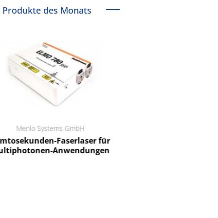
Produkte des Monats
Menlo Systems GmbH
RCT Reichelt Chemietechnik
tosekunden-Faserlaser für
Ein Unternehmen für I
ltiphotonen-Anwendungen