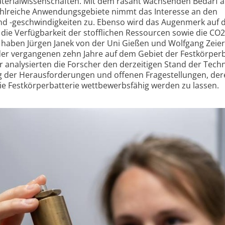
aterial­wissen­schaften. Mit dem rasant wachsenden Bedarf 
 zahlreiche Anwendungs­gebiete nimmt das Interesse an den
nd -geschwindig­keiten zu. Ebenso wird das Augenmerk auf d
die Verfügbarkeit der stofflichen Ressourcen sowie die CO2
 haben Jürgen Janek von der Uni Gießen und Wolfgang Zeier
er vergangenen zehn Jahre auf dem Gebiet der Festkörper­b
analysierten die Forscher den derzeitigen Stand der Tech
ng der Heraus­forderungen und offenen Frage­stellungen, de
e Festkörper­batterie wettbewerbs­fähig werden zu lassen.