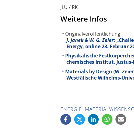
JLU / RK
Weitere Infos
Originalveröffentlichung
J. Janek & W. G. Zeier
: „Chall
Energy, online 23. Februar 2
Physikalische Festkörperchem
chemisches Institut, Justus-
Materials by Design (W. Zeie
Westfälische Wilhelms-Univ
ENERGIE
MATERIALWISSENS