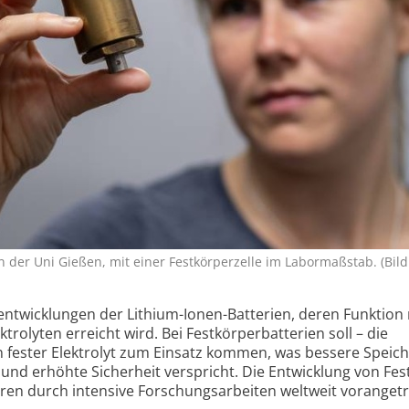
er Uni Gießen, mit einer Fest­körper­zelle im Labor­maß­stab. (Bild:
ent­wicklungen der Lithium-Ionen-Batterien, deren Funktion
trolyten erreicht wird. Bei Festkörper­batterien soll – die
n fester Elektrolyt zum Einsatz kommen, was bessere Speich
und erhöhte Sicherheit verspricht. Die Entwicklung von Fes
hren durch intensive Forschungs­arbeiten weltweit voran­get