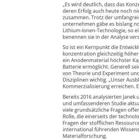
„Es wird deutlich, dass das Konze
deren Erfolg auch heute noch nic
zusammen. Trotz der umfangreich
unternehmen gäbe es bislang no
Lithium-Ionen-Technologie, so e
benennen sie in der Analyse ver
So ist ein Kernpunkt die Entwickl
konzentration gleichzeitig höhe
ein Anoden­material höchster Ka
Batterie ermöglicht. Generell se
von Theorie und Experiment und
Disziplinen wichtig. „Unser Ausbl
Kommer­ziali­sierung erreichen. 
Bereits 2016 analysierten Janek 
und umfassenderen Studie aktua
viele grundsätzliche Fragen offe
Rolle, die einerseits der techno
Fragen der stofflichen Ressourc
international führenden Wissen­
Material­forschung.