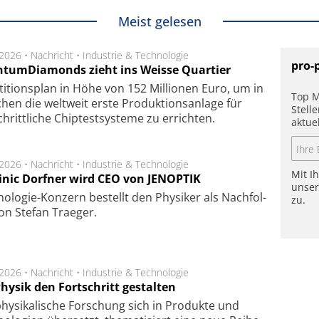
Meist gelesen
.2026 •
Nachricht
•
Industrie & Technologie
pro-
tumDiamonds zieht ins Weisse Quartier
­ti­tions­plan in Höhe von 152 Mil­lio­nen Euro, um in
Top M
hen die welt­weit ers­te Pro­duk­tions­an­la­ge für
Stell
chritt­li­che Chip­test­sys­te­me zu er­rich­ten.
aktue
.2026 •
Nachricht
•
Industrie & Technologie
Mit I
nic Dorfner wird CEO von JENOPTIK
unse
o­logie-Konzern be­stellt den Phy­si­ker als Nach­fol­
zu.
on Ste­fan Trae­ger.
.2026 •
Nachricht
•
Industrie & Technologie
hysik den Fortschritt gestalten
hysikalische Forschung sich in Produkte und