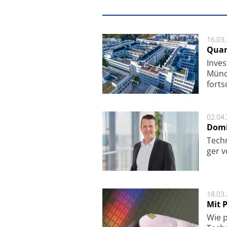
16.03
Quan
Inves
Mün­c
fort­s
02.04
Domi
Techn
ger v
18.03
Mit P
Wie p