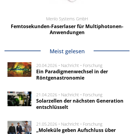
Menlo Systems GmbH
Femtosekunden-Faserlaser für Multiphotonen-
Anwendungen
Meist gelesen
20.04.2026 •
Nachricht
•
Forschung
Ein Paradigmenwechsel in der
Röntgenastronomie
21.04.2026 •
Nachricht
•
Forschung
Solarzellen der nächsten Generation
entschlüsselt
21.05.2026 •
Nachricht
•
Forschung
„Moleküle geben Aufschluss über