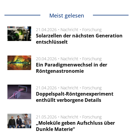
Meist gelesen
21.04.2026 •
Nachricht
•
Forschung
Solarzellen der nächsten Generation
entschlüsselt
20.04.2026 •
Nachricht
•
Forschung
Ein Paradigmenwechsel in der
Röntgenastronomie
21.04.2026 •
Nachricht
•
Forschung
Doppelspalt-Röntgenexperiment
enthüllt verborgene Details
21.05.2026 •
Nachricht
•
Forschung
„Moleküle geben Aufschluss über
Dunkle Materie“