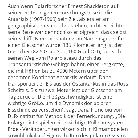
Auch wenn Polarforscher Ernest Shackleton auf
seiner ersten eigenen Forschungsreise in die
Antarktis (1907-1909) sein Ziel, als erster am
geographischen Südpol zu stehen, nicht erreichte –
seine Reise war dennoch so erfolgreich, dass selbst
sein Schiff „Nimrod“ später zum Namensgeber für
einen Gletscher wurde. 135 Kilometer lang ist der
Gletscher (82,5 Grad Süd, 160 Grad Ost), der sich
seinen Weg vom Polarplateau durch das
Transantarktische Gebirge bahnt, einer Bergkette,
die mit Höhen bis zu 4500 Metern über den
gesamten Kontinent Antarktis verläuft. Dabei
transportiert er Eis aus der Ostantarktis in das Ross-
Schelfeis. Bis zu zwei Meter legt der Gletscher am
Tag zurück. „Die Fließgeschwindigkeit ist eine
wichtige Größe, um die Dynamik der polaren
Eisschilde zu verstehen“, sagt Dana Floricioiu vom
DLR-Institut für Methodik der Fernerkundung. „Die
Polargebiete spielen eine wichtige Rolle im System
Erde - Veränderungen wirken sich in Klimamodellen
sowohl lokal auf Eigenschaften des polaren Ozeans