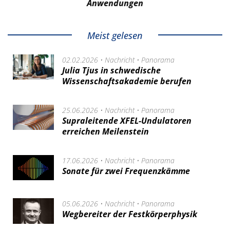
Anwendungen
Meist gelesen
02.02.2026 •
Nachricht
•
Panorama
Julia Tjus in schwedische
Wissenschaftsakademie berufen
25.06.2026 •
Nachricht
•
Panorama
Supraleitende XFEL-Undulatoren
erreichen Meilenstein
17.06.2026 •
Nachricht
•
Panorama
Sonate für zwei Frequenzkämme
05.06.2026 •
Nachricht
•
Panorama
Wegbereiter der Festkörperphysik