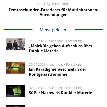
Menlo Systems GmbH
Femtosekunden-Faserlaser für Multiphotonen-
Anwendungen
Meist gelesen
21.05.2026 •
Nachricht
•
Forschung
„Moleküle geben Aufschluss über
Dunkle Materie“
20.04.2026 •
Nachricht
•
Forschung
Ein Paradigmenwechsel in der
Röntgenastronomie
02.03.2026 •
Nachricht
•
Forschung
Süßer Nachweis Dunkler Materie