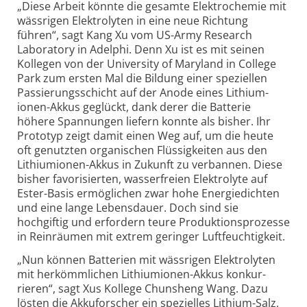
„Diese Arbeit könnte die gesamte Elektrochemie mit
wässrigen Elektro­lyten in eine neue Richtung
führen“, sagt Kang Xu vom US-Army Research
Labora­tory in Adelphi. Denn Xu ist es mit seinen
Kollegen von der University of Maryland in College
Park zum ersten Mal die Bildung einer speziellen
Passierungsschicht auf der Anode eines Lithium­
ionen-Akkus geglückt, dank derer die Batterie
höhere Spannungen liefern konnte als bisher. Ihr
Prototyp zeigt damit einen Weg auf, um die heute
oft genutzten orga­nischen Flüssig­keiten aus den
Lithium­ionen-Akkus in Zukunft zu verbannen. Diese
bisher favorisierten, wasser­freien Elek­trolyte auf
Ester-Basis ermöglichen zwar hohe Energie­dichten
und eine lange Lebensdauer. Doch sind sie
hochgiftig und erfordern teure Produk­tions­prozesse
in Reinräumen mit extrem geringer Luft­feuchtig­keit.
„Nun können Batterien mit wässrigen Elektrolyten
mit herkömmlichen Lithium­ionen-Akkus konkur­
rieren“, sagt Xus Kollege Chunsheng Wang. Dazu
lösten die Akkuforscher ein spezielles Lithium-Salz,