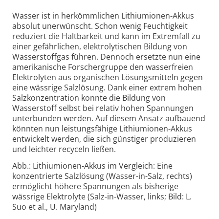
Wasser ist in herkömmlichen Lithium­ionen-Akkus
absolut unerwünscht. Schon wenig Feuchtigkeit
reduziert die Haltbarkeit und kann im Extremfall zu
einer gefährlichen, elektrolytischen Bildung von
Wasser­stoff­gas führen. Dennoch ersetzte nun eine
amerikanische Forschergruppe den wasser­freien
Elektro­lyten aus organischen Lösungs­mitteln gegen
eine wässrige Salzlösung. Dank einer extrem hohen
Salz­konzen­tration konnte die Bildung von
Wasserstoff selbst bei relativ hohen Spannungen
unterbunden werden. Auf diesem Ansatz aufbauend
könnten nun leis­tungs­fähige Lithium­ionen-Akkus
entwickelt werden, die sich günstiger produzieren
und leichter recyceln ließen.
Abb.: Lithiumionen-Akkus im Vergleich: Eine
konzentrierte Salzlösung (Wasser-in-Salz, rechts)
ermöglicht höhere Spannungen als bisherige
wässrige Elektrolyte (Salz-in-Wasser, links; Bild: L.
Suo et al., U. Maryland)