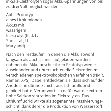
in-Salz-Elektrolyten sogar Akku-Span­nungen von bis
zu drei Volt möglich werden.
Abb.: Prototyp
eines Lithiumionen-
Akkus mit
wässrigem
Elektrolyt (Bild: L.
Suo et al., U.
Maryland)
Nach den Testläufen, in denen die Akku sowohl
langsam als auch schnell aufgeladen wurden,
nahmen die Akku­forscher ihren Prototyp wieder
auseinander und unter­suchten die Elektroden mit
verschiedenen spektrovskopischen Verfahren (NMR,
Raman, XPS). Dabei entdeckten sie, dass sich auf der
Anode eine dünne Schicht aus Lithium­fluorid
gebildet hatte. Verantwortlich dafür war die extrem
hohe Salzkonzentration im Elektrolyten. Das
Lithium­fluorid wirkte als sogenannte Passivie­rungs­
schicht, dank derer die Produktion von Wasser­stoff