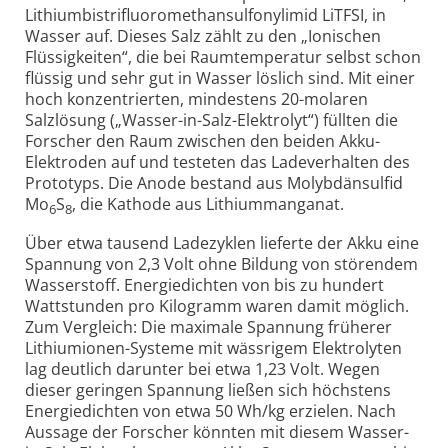
Lithium­bis­trifluoro­methan­sulfonyl­imid LiTFSI, in
Wasser auf. Dieses Salz zählt zu den „Ionischen
Flüssig­keiten“, die bei Raum­temperatur selbst schon
flüssig und sehr gut in Wasser löslich sind. Mit einer
hoch konzen­trierten, mindes­tens 20-molaren
Salzlösung („Wasser-in-Salz-Elektrolyt“) füllten die
Forscher den Raum zwischen den beiden Akku-
Elektroden auf und testeten das Ladeverhalten des
Prototyps. Die Anode bestand aus Molybdän­sulfid
Mo
S
, die Kathode aus Lithium­manganat.
6
8
Über etwa tausend Ladezyklen lieferte der Akku eine
Spannung von 2,3 Volt ohne Bildung von störendem
Wasser­stoff. Energie­dichten von bis zu hundert
Wattstunden pro Kilogramm waren damit möglich.
Zum Vergleich: Die maximale Spannung früherer
Lithium­ionen-Systeme mit wässrigem Elektro­lyten
lag deutlich darunter bei etwa 1,23 Volt. Wegen
dieser geringen Spannung ließen sich höchstens
Energie­dichten von etwa 50 Wh/kg erzielen. Nach
Aussage der Forscher könnten mit diesem Wasser-