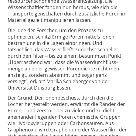
ressourcen­schonende Wasser­ent­salzung. Die
Wissen­schaftler fanden nun heraus, wie sich die
Transport­eigen­schaften durch zusätz­liche Poren im
Material gezielt mani­pulieren lassen.
Die Idee der Forscher, um den Prozess zu
optimieren: schlitz­förmige Poren mittels Ionen­
bestrahlung in die Lagen einbringen. Und
tatsächlich, das Wasser fließt zunächst schneller
durch den Filter – bis zu einem bestimmten Punkt.
„Über­raschend war, dass die Wasser­durch­fluss­
menge ab einer gewissen Poren­dichte nicht mehr
ansteigt, sondern abnimmt und sogar ganz
versiegt“, erklärt Marika Schleberger von der
Universität Duisburg-Essen.
Der Grund: Der Ionenbeschuss, durch den die
Löcher hergestellt werden, erwärmt die Ränder der
Poren – und zerstört bei zu vielen und zu dicht
aneinander liegenden Poren chemische Gruppen
wie Hydroxyl­gruppen oder Carbon­säuren. Aus
Graphenoxid wird Graphen und der Wasserfilm, der