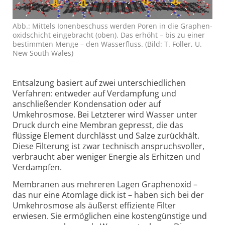
Abb.: Mittels Ionen­beschuss werden Poren in die Graphen­
oxid­schicht ein­ge­bracht (oben). Das erhöht – bis zu einer
be­stimm­ten Menge – den Wasser­fluss. (Bild: T. Foller, U.
New South Wales)
Entsalzung basiert auf zwei unter­schied­lichen
Verfahren: entweder auf Verdampfung und
anschließender Konden­sation oder auf
Umkehrosmose. Bei Letzterer wird Wasser unter
Druck durch eine Membran gepresst, die das
flüssige Element durchlässt und Salze zurückhält.
Diese Filterung ist zwar technisch anspruchs­voller,
verbraucht aber weniger Energie als Erhitzen und
Verdampfen.
Membranen aus mehreren Lagen Graphenoxid –
das nur eine Atomlage dick ist – haben sich bei der
Umkehr­osmose als äußerst effiziente Filter
erwiesen. Sie ermöglichen eine kosten­günstige und