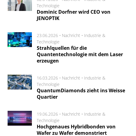
Technologie
Dominic Dorfner wird CEO von
JENOPTIK
23.06.2026 •
Nachricht
•
Industrie &
Technologie
Strahlquellen für die
Quantentechnologie mit dem Laser
erzeugen
16.03.2026 •
Nachricht
•
Industrie &
Technologie
QuantumDiamonds zieht ins Weisse
Quartier
19.06.2026 •
Nachricht
•
Industrie &
Technologie
Hochgenaues Hybridbonden von
Wafer zu Wafer demonstriert