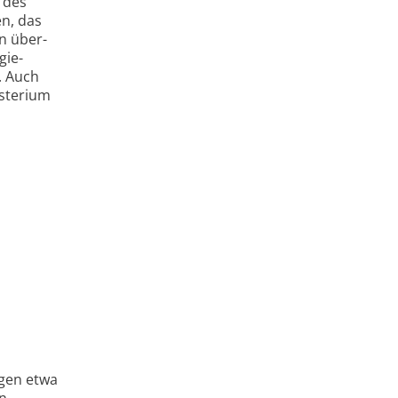
 des
en, das
in über­
gie­
. Auch
s­terium
ngen etwa
en