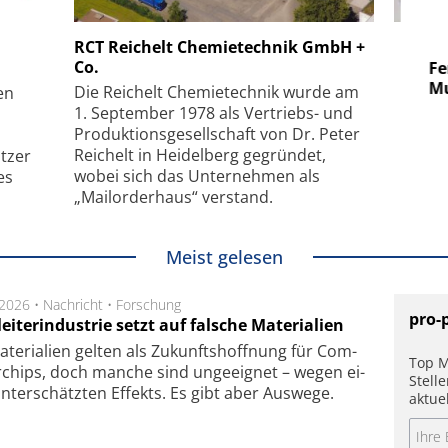
 GmbH
SmarAct GmbH
RCT Reichelt Chemietechnik GmbH +
Co.
uper-
Elektronenmikroskopie auf
Fem
hanismus
kleinstem Raum
Mu
Die Reichelt Chemietechnik wurde am
en
1. September 1978 als Vertriebs- und
Produktionsgesellschaft von Dr. Peter
Reichelt in Heidelberg gegründet,
tzer
wobei sich das Unternehmen als
es
„Mailorderhaus“ verstand.
Meist gelesen
.2026 •
Nachricht
•
Forschung
pro-
eiterindustrie setzt auf falsche Materialien
te­ri­a­li­en gel­ten als Zu­kunfts­hoff­nung für Com­
Top M
r­chips, doch man­che sind un­ge­eig­net – we­gen ei­
Stell
n­ter­schätz­ten Ef­fekts. Es gibt aber Aus­we­ge.
aktue