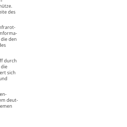
hütze.
eite des
fra­rot-
nfor­ma­
 die den
des
ff durch
 die
ert sich
 und
en­
dem deut­
tremen