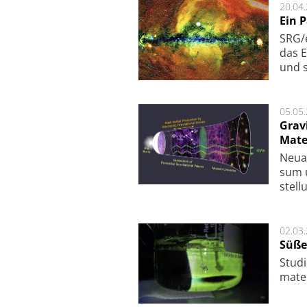
20.04
Ein 
SRG/e
das E
und s
05.05
Grav
Mate
Neu­a
sum u
stel­
02.03
Süße
Studi
ma­te