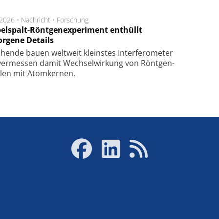
.2026 •
Nachricht
•
Forschung
elspalt-Röntgenexperiment enthüllt
orgene Details
hen­de bau­en welt­weit kleins­tes In­ter­fe­ro­me­ter
er­mes­sen da­mit Wech­sel­wir­kung von Rönt­gen­
­len mit Atom­ker­nen.