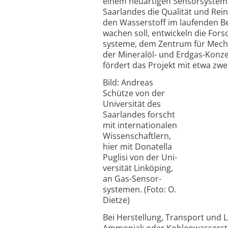
einem neu­artigen Sensor­system
Saar­landes die Qualität und Rein
den Wasser­stoff im laufen­den B
wachen soll, ent­wickeln die Fo
systeme, dem Zentrum für Mecha­t
der Mineralöl- und Erdgas-
Konzer
fördert das Projekt mit etwa zwei
Bild: Andreas
Schütze von der
Uni­ver­sität des
Saar­landes forscht
mit inter­natio­nalen
Wissen­schaft­lern,
hier mit Dona­tella
Pug­lisi von der Uni­
ver­sität Lin­köping,
an Gas-
Sensor­
systemen. (Foto: O.
Dietze)
Bei Herstellung, Transport und 
Ammoniak oder Kohlen­wasser­sto