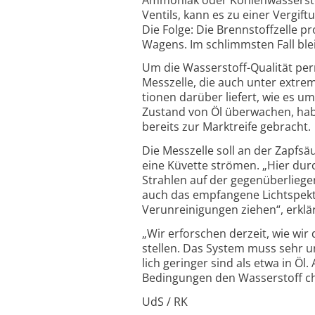
Ventils, kann es zu einer Ver­gif
Die Folge: Die Brenn­stoff­zelle 
Wagens. Im schlimm­sten Fall ble
Um die Wasserstoff-Qualität perm
Mess­zelle, die auch unter extre
tionen darüber liefert, wie es um
Zustand von Öl über­wachen, hab
bereits zur Markt­reife gebracht.
Die Messzelle soll an der Zapfsäu
eine Küvette strömen. „Hier durch
Strahlen auf der gegen­über­lieg
auch das empfan­gene Licht­spek
Verun­reini­gungen ziehen“, erklä
„Wir erforschen derzeit, wie wir 
stellen. Das System muss sehr un
lich geringer sind als etwa in Ö
Bedin­gungen den Wasser­stoff cha
UdS / RK