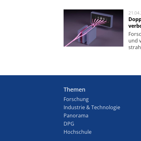
21.04
Dopp
verb
For­sc
und v
strah
Themen
Forschung
Industrie & Technologie
Panorama
DPG
Hochschule