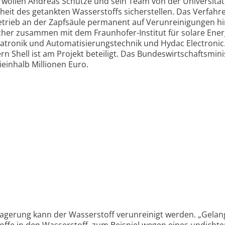
 wollen Andreas Schütze und sein Team von der Uni­ver­sität
­heit des getankten Wasser­stoffs sicher­stellen. Das Ver­fahr
etrieb an der Zapf­säule perma­nent auf Verun­reini­gungen h
rscher zusammen mit dem Fraun­hofer-
Institut für solare Ener
ronik und Auto­mati­sie­rungs­technik und Hydac Elec­tronic
n Shell ist am Projekt beteiligt. Das Bundes­wirt­schafts­mini
­ein­halb Millionen Euro.
Lagerung kann der Wasser­stoff verun­reinigt werden. „Gela
ffe in den Wasser­stoff, zum Beispiel wegen eines un­dicht