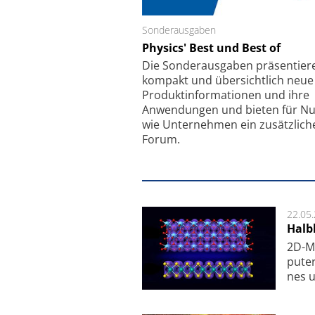
Sonderausgaben
Schäfter + Kirchhoff
Physics' Best und Best of
Faserkoppler mit S
Feinfokussierungsmec
Die Sonder­ausgaben präsentier
kompakt und übersichtlich neue
Produkt­informationen und ihre
Anwendungen und bieten für Nu
wie Unternehmen ein zusätzlich
Forum.
22.05
Halbl
2D-Ma
pu­te
nes u