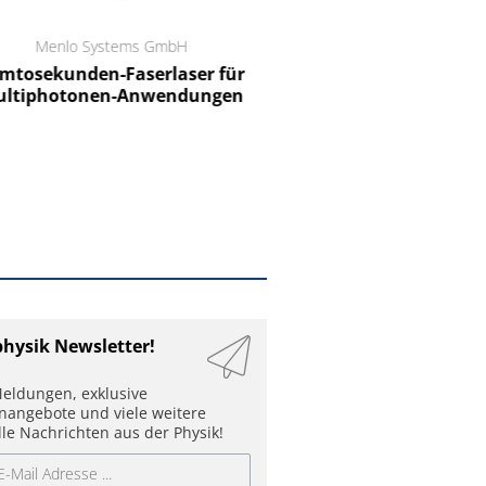
Menlo Systems GmbH
RCT Reichelt Chemietechnik
tosekunden-Faserlaser für
Ein Unternehmen für I
ltiphotonen-Anwendungen
physik Newsletter!
eldungen, exklusive
enangebote und viele weitere
lle Nachrichten aus der Physik!