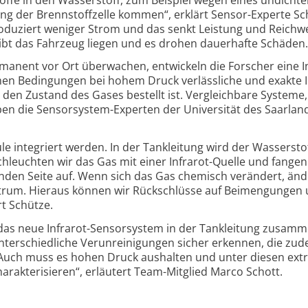
tung der Brenn­stoff­zelle kommen“, erklärt Sensor-
Experte Sc
produ­ziert weniger Strom und das senkt Leis­tung und Reich­w
ibt das Fahr­zeug liegen und es drohen dauer­hafte Schäden.
anent vor Ort überwachen, ent­wickeln die Forscher eine In
men Bedin­gungen bei hohem Druck ver­läss­liche und exakte I
 den Zustand des Gases bestellt ist. Ver­gleich­bare Systeme,
en die Sensor­system-
Experten der Uni­ver­sität des Saar­lan
le integriert werden. In der Tank­leitung wird der Wasser­sto
­leuchten wir das Gas mit einer Infra­rot-
Quelle und fangen
enden Seite auf. Wenn sich das Gas chemisch ver­ändert, änd
trum. Hieraus können wir Rück­schlüsse auf Bei­men­gungen
rt Schütze.
das neue Infrarot-
Sensor­system in der Tank­leitung zusam­m
ter­schied­liche Verun­reini­gungen sicher erkennen, die zu
l. Auch muss es hohen Druck aus­halten und unter diesen ex
rak­teri­sieren“, erläutert Team-
Mitglied Marco Schott.