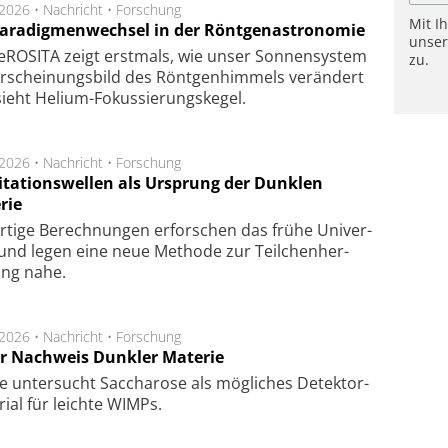
.2026 •
Nachricht
•
Forschung
Mit I
Paradigmenwechsel in der Röntgenastronomie
unse
ROSITA zeigt erst­mals, wie unser Son­nen­sys­tem
zu.
r­schei­nungs­bild des Rönt­gen­him­mels ver­än­dert
ieht Helium-Fokus­sie­rungs­ke­gel.
.2026 •
Nachricht
•
Forschung
itationswellen als Ursprung der Dunklen
rie
rtige Be­rech­nung­en er­for­schen das frü­he Uni­ver­
nd legen eine neue Me­tho­de zur Teil­chen­her­
lung nahe.
.2026 •
Nachricht
•
Forschung
r Nachweis Dunkler Materie
e unter­sucht Saccha­ro­se als mög­li­ches De­tek­tor­
­rial für leich­te WIMPs.