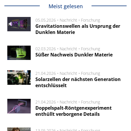
Meist gelesen
05.05.2026 •
Nachricht
•
Forschung
Gravitationswellen als Ursprung der
Dunklen Materie
02.03.2026 •
Nachricht
•
Forschung
Süßer Nachweis Dunkler Materie
21.04.2026 •
Nachricht
•
Forschung
Solarzellen der nächsten Generation
entschlüsselt
21.04.2026 •
Nachricht
•
Forschung
Doppelspalt-Röntgenexperiment
enthüllt verborgene Details
13.05.2026 •
Nachricht
•
Forschung