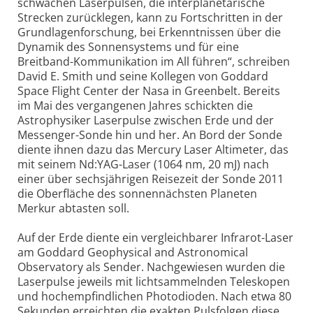
schwachen Laserpulsen, die interplanetarische
Strecken zurücklegen, kann zu Fortschritten in der
Grundlagenforschung, bei Erkenntnissen über die
Dynamik des Sonnensystems und für eine
Breitband-Kommunikation im All führen“, schreiben
David E. Smith und seine Kollegen von Goddard
Space Flight Center der Nasa in Greenbelt. Bereits
im Mai des vergangenen Jahres schickten die
Astrophysiker Laserpulse zwischen Erde und der
Messenger-Sonde hin und her. An Bord der Sonde
diente ihnen dazu das Mercury Laser Altimeter, das
mit seinem Nd:YAG-Laser (1064 nm, 20 mJ) nach
einer über sechsjährigen Reisezeit der Sonde 2011
die Oberfläche des sonnennächsten Planeten
Merkur abtasten soll.
Auf der Erde diente ein vergleichbarer Infrarot-Laser
am Goddard Geophysical and Astronomical
Observatory als Sender. Nachgewiesen wurden die
Laserpulse jeweils mit lichtsammelnden Teleskopen
und hochempfindlichen Photodioden. Nach etwa 80
Sekunden erreichten die exakten Pulsfolgen diese