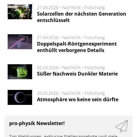
21.04.2026 •
Nachricht
•
Forschung
Solarzellen der nächsten Generation
entschlüsselt
21.04.2026 •
Nachricht
•
Forschung
Doppelspalt-Röntgenexperiment
enthüllt verborgene Details
02.03.2026 •
Nachricht
•
Forschung
Süßer Nachweis Dunkler Materie
20.05.2026 •
Nachricht
•
Forschung
Atmosphäre wo keine sein dürfte
pro-physik Newsletter!
Top Meldungen, exklusive Stellenangebote und viele