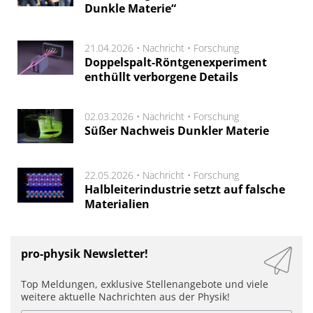
Dunkle Materie“
21.04.2026 •
Nachricht
•
Forschung
Doppelspalt-Röntgenexperiment
enthüllt verborgene Details
02.03.2026 •
Nachricht
•
Forschung
Süßer Nachweis Dunkler Materie
22.05.2026 •
Nachricht
•
Forschung
Halbleiterindustrie setzt auf falsche
Materialien
pro-physik Newsletter!
Top Meldungen, exklusive Stellenangebote und viele
weitere aktuelle Nachrichten aus der Physik!