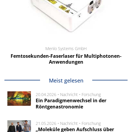
Menlo Systems GmbH
Femtosekunden-Faserlaser für Multiphotonen-
Anwendungen
Meist gelesen
20.04.2026 •
Nachricht
•
Forschung
Ein Paradigmenwechsel in der
Röntgenastronomie
21.05.2026 •
Nachricht
•
Forschung
„Moleküle geben Aufschluss über