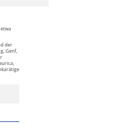
 etwa
nd der
g, Genf,
er
urica,
hkarätige