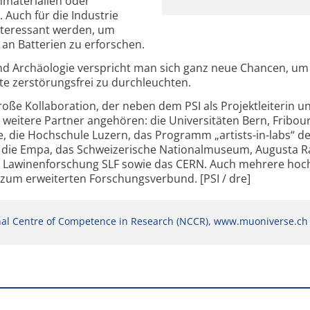
nmaterialien oder
. Auch für die Industrie
nteressant werden, um
an Batterien zu erforschen.
und Archäologie verspricht man sich ganz neue Chancen, um
te zerstörungsfrei zu durchleuchten.
oße Kollaboration, der neben dem PSI als Projektleiterin u
in weitere Partner angehören: die Universitäten Bern, Fribour
e, die Hochschule Luzern, das Programm „artists-in-labs“ d
 die Empa, das Schweizerische Nationalmuseum, Augusta Ra
nd Lawinenforschung SLF sowie das CERN. Auch mehrere hoc
n zum erweiterten Forschungsverbund. [PSI / dre]
nal Centre of Competence in Research (NCCR), www.muoniverse.ch