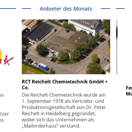
Anbieter des Monats
 GmbH
SmarAct GmbH
RCT Reichelt Chemietechnik GmbH +
Co.
uper-
Elektronenmikroskopie auf
Fem
hanismus
kleinstem Raum
Mu
Die Reichelt Chemietechnik wurde am
en
1. September 1978 als Vertriebs- und
Produktionsgesellschaft von Dr. Peter
Reichelt in Heidelberg gegründet,
tzer
wobei sich das Unternehmen als
es
„Mailorderhaus“ verstand.