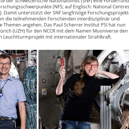
te der Schweizerische Nationalfonds (SNF) eine Förderrun
orschungsschwerpunkte (NFS; auf Englisch: National Centres
 Damit unterstützt der SNF langfristige Forschungsprojekt
en die teilnehmenden Forschenden interdisziplinär und
ge Themen angehen. Das Paul Scherrer Institut PSI hat nun
 Zürich (UZH) für den NCCR mit dem Namen Muoniverse den
in Leuchtturmprojekt mit internationaler Strahlkraft.