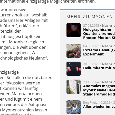
international einzigartige Möglichkeiten eröffnen.
 zwar intensive
urrenz holt auf, weshalb
MEHR ZU MYONEN
rade unserer Anlagen mit
ühren“, erklärt der
27.08.2025 •
Nachri
Holographische
tenzial der
Quantenchromody
ht ausgeschöpft sein.
Photon-Photon-S
 mit Muoniverse gleich
04.06.2025 •
Nachri
ngen, die weit über den
Extreme Genauigk
k hinausgehen. „Wir
Experiment
technologisches Neuland“,
30.05.2025 •
Nachri
Heliumkern mit M
nzigartige
n. So sollen die nutzbaren
23.12.2024 •
Nachri
er fokussiert werden.
Anomales magnet
t können wir künftig
Myons: Neue Bere
leinen Materialproben
Standardmodell d
er und fügt mit einem
Jörg Pretz • 9/2025 • 
n wir aus der Axt quasi
Alles wieder im L
en Myonenstrahlen lassen