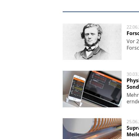
22.06
Fors
Vor 2
Fors
30.03
Phys
Sond
Mehr­
ern­de
25.06
Supr
Meil