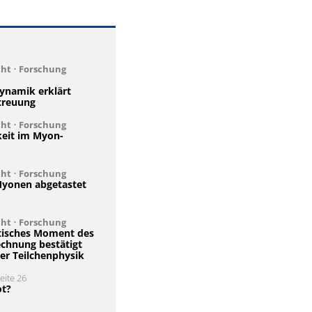
cht
•
Forschung
namik erklärt
treuung
cht
•
Forschung
eit im Myon-
cht
•
Forschung
yonen abgetastet
cht
•
Forschung
isches Moment des
chnung bestätigt
er Teilchenphysik
Seite 26
ot?