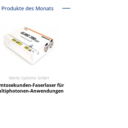
Produkte des Monats
Menlo Systems GmbH
RCT Reichelt Chemietechnik
tosekunden-Faserlaser für
Ein Unternehmen für I
ltiphotonen-Anwendungen