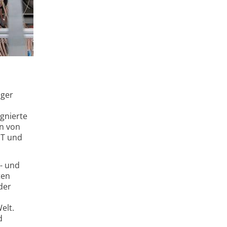
äger
ignierte
en von
ST und
n- und
ten
der
elt.
d