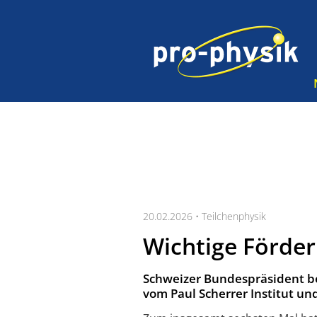
20.02.2026 •
Teilchenphysik
Wichtige Förde
Schwei­zer Bun­des­prä­si­dent be
vom Paul Scher­rer Ins­ti­tut und 