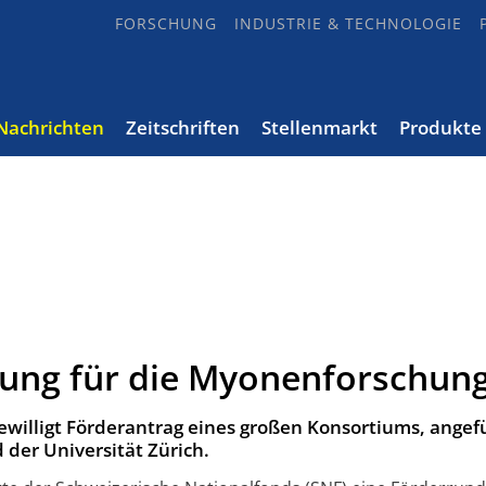
FORSCHUNG
INDUSTRIE & TECHNOLOGIE
Nachrichten
Zeitschriften
Stellenmarkt
Produkte
rung für die Myonenforschun
­wil­ligt För­der­an­trag eines großen Kon­sor­tiums, an­ge­
der Uni­ver­si­tät Zü­rich.