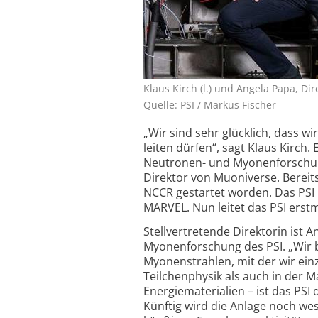
Klaus Kirch (l.) und Angela Papa, Di
Quelle: PSI / Markus Fischer
„Wir sind sehr glücklich, dass w
leiten dürfen“, sagt Klaus Kirch.
Neutronen- und Myonenforschu
Direktor von Muoniverse. Bereit
NCCR gestartet worden. Das PSI
MARVEL. Nun leitet das PSI erst
Stellvertretende Direktorin ist
Myonenforschung des PSI. „Wir b
Myonenstrahlen, mit der wir ein
Teilchenphysik als auch in der 
Energiematerialien – ist das PSI 
Künftig wird die Anlage noch w