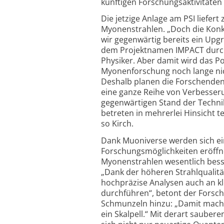
künftigen Forschungsaktivitäten 
Die jetzige Anlage am PSI liefert
Myonenstrahlen. „Doch die Konk
wir gegenwärtig bereits ein Upg
dem Projektnamen IMPACT durchf
Physiker. Aber damit wird das Po
Myonenforschung noch lange nic
Deshalb planen die Forschenden
eine ganze Reihe von Verbesseru
gegenwärtigen Stand der Techni
betreten in mehrerlei Hinsicht 
so Kirch.
Dank Muoniverse werden sich ei
Forschungsmöglichkeiten eröffne
Myonenstrahlen wesentlich bess
„Dank der höheren Strahlqualitä
hochpräzise Analysen auch an k
durchführen“, betont der Forsch
Schmunzeln hinzu: „Damit mache
ein Skalpell.“ Mit derart sauber