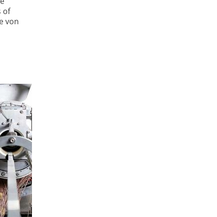
de
 of
e von