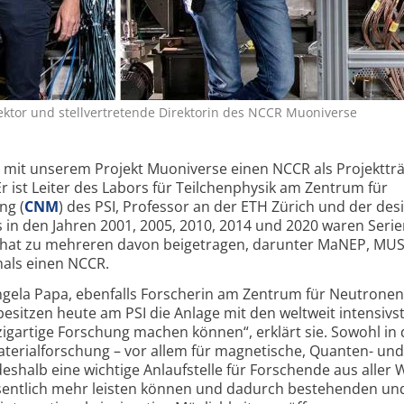
rektor und stellvertretende Direktorin des NCCR Muoniverse
ir mit unserem Projekt Muoniverse einen NCCR als Projekttr
 Er ist Leiter des Labors für Teilchenphysik am Zentrum für
ng (
CNM
) des PSI, Professor an der ETH Zürich und der des
s in den Jahren 2001, 2005, 2010, 2014 und 2020 waren Seri
 hat zu mehreren davon beigetragen, darunter MaNEP, MU
mals einen NCCR.
 Angela Papa, ebenfalls Forscherin am Zentrum für Neutrone
esitzen heute am PSI die Anlage mit den weltweit intensivs
zigartige Forschung machen können“, erklärt sie. Sowohl in 
Materialforschung – vor allem für magnetische, Quanten- und
deshalb eine wichtige Anlaufstelle für Forschende aus aller W
esentlich mehr leisten können und dadurch bestehenden un