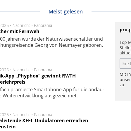
Meist gelesen
.2026 •
Nachricht
•
Panorama
pro-
cher mit Fernweh
00 Jahren wurde der Naturwissenschaftler und
Top M
chungsreisende Georg von Neumayer geboren.
Stell
aktue
.2026 •
Nachricht
•
Panorama
Mit I
ik-App „Phyphox“ gewinnt RWTH
unse
erlehrpreis
zu.
fach prä­mier­te Smart­phone-App für die an­dau­
 Wei­ter­ent­wick­lung aus­ge­zeich­net.
.2026 •
Nachricht
•
Panorama
aleitende XFEL-Undulatoren erreichen
enstein